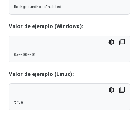
BackgroundModeEnabled
Valor de ejemplo (Windows):
0x00000001
Valor de ejemplo (Linux):
true