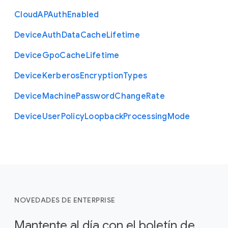
Cloud
A
P
Auth
Enabled
Device
Auth
Data
Cache
Lifetime
Device
Gpo
Cache
Lifetime
Device
Kerberos
Encryption
Types
Device
Machine
Password
Change
Rate
Device
User
Policy
Loopback
Processing
Mode
NOVEDADES DE ENTERPRISE
Mantente al día con el boletín de