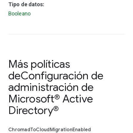
Tipo de datos:
Booleano
Más políticas
de
Configuración de
administración de
Microsoft® Active
Directory®
Chromad
To
Cloud
Migration
Enabled