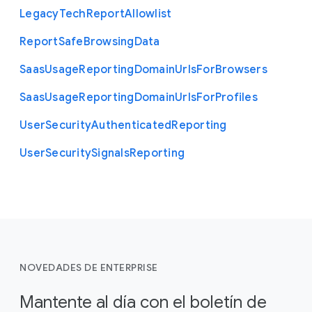
Legacy
Tech
Report
Allowlist
Report
Safe
Browsing
Data
Saas
Usage
Reporting
Domain
Urls
For
Browsers
Saas
Usage
Reporting
Domain
Urls
For
Profiles
User
Security
Authenticated
Reporting
User
Security
Signals
Reporting
NOVEDADES DE ENTERPRISE
Mantente al día con el boletín de