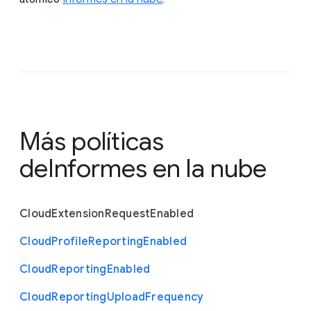
Más políticas
de
Informes en la nube
Cloud
Extension
Request
Enabled
Cloud
Profile
Reporting
Enabled
Cloud
Reporting
Enabled
Cloud
Reporting
Upload
Frequency