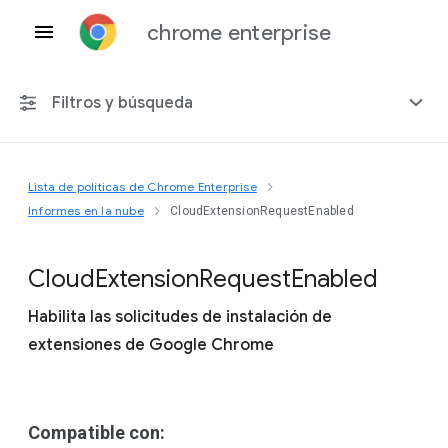
chrome enterprise
Filtros y búsqueda
Lista de políticas de Chrome Enterprise
Cualquier plataforma
Informes en la nube
CloudExtensionRequestEnabled
Chrome 151
Cloud
Extension
Request
Enabled
Habilita las solicitudes de instalación de
extensiones de Google Chrome
Incluir políticas obsoletas
Compatible con: