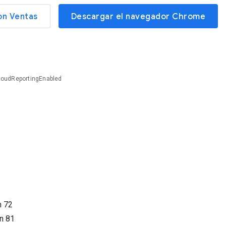
on Ventas
Descargar el navegador Chrome
loudReportingEnabled
n
72
ón
81