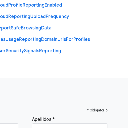
loud
Profile
Reporting
Enabled
loud
Reporting
Upload
Frequency
eport
Safe
Browsing
Data
aas
Usage
Reporting
Domain
Urls
For
Profiles
ser
Security
Signals
Reporting
* Obligatorio
Apellidos