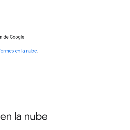
ón de Google
formes en la nube
.
en la nube