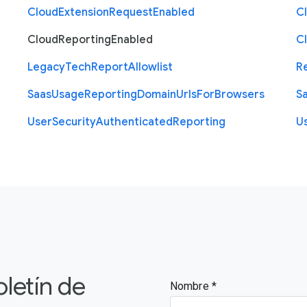
Cloud
Extension
Request
Enabled
C
Cloud
Reporting
Enabled
C
Legacy
Tech
Report
Allowlist
R
Saas
Usage
Reporting
Domain
Urls
For
Browsers
S
User
Security
Authenticated
Reporting
U
oletín de
Nombre