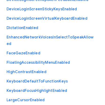
Device
Login
Screen
Sticky
Keys
Enabled
Device
Login
Screen
Virtual
Keyboard
Enabled
Dictation
Enabled
Enhanced
Network
Voices
In
Select
To
Speak
Allow
ed
Face
Gaze
Enabled
Floating
Accessibility
Menu
Enabled
High
Contrast
Enabled
Keyboard
Default
To
Function
Keys
Keyboard
Focus
Highlight
Enabled
Large
Cursor
Enabled