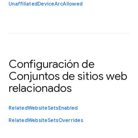
Unaffiliated
Device
Arc
Allowed
Configuración de
Conjuntos de sitios web
relacionados
Related
Website
Sets
Enabled
Related
Website
Sets
Overrides