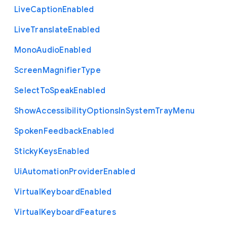
Live
Caption
Enabled
Live
Translate
Enabled
Mono
Audio
Enabled
Screen
Magnifier
Type
Select
To
Speak
Enabled
Show
Accessibility
Options
In
System
Tray
Menu
Spoken
Feedback
Enabled
Sticky
Keys
Enabled
Ui
Automation
Provider
Enabled
Virtual
Keyboard
Enabled
Virtual
Keyboard
Features