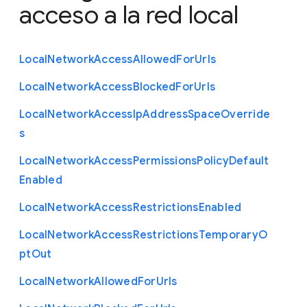
acceso a la red local
Local
Network
Access
Allowed
For
Urls
Local
Network
Access
Blocked
For
Urls
Local
Network
Access
Ip
Address
Space
Override
s
Local
Network
Access
Permissions
Policy
Default
Enabled
Local
Network
Access
Restrictions
Enabled
Local
Network
Access
Restrictions
Temporary
O
pt
Out
Local
Network
Allowed
For
Urls