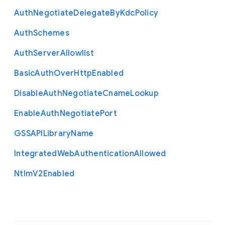
Auth
Negotiate
Delegate
By
Kdc
Policy
Auth
Schemes
Auth
Server
Allowlist
Basic
Auth
Over
Http
Enabled
Disable
Auth
Negotiate
Cname
Lookup
Enable
Auth
Negotiate
Port
G
S
S
A
P
I
Library
Name
Integrated
Web
Authentication
Allowed
Ntlm
V2
Enabled