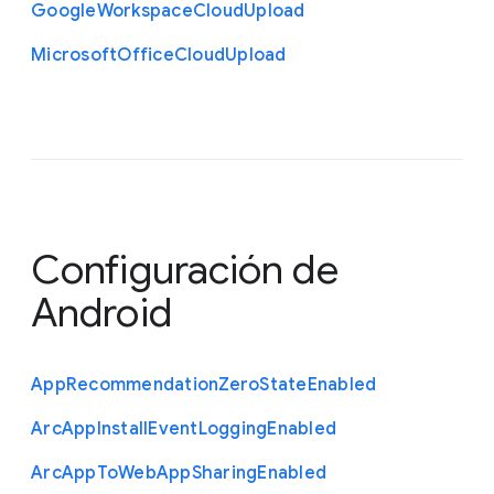
Google
Workspace
Cloud
Upload
Microsoft
Office
Cloud
Upload
Configuración de
Android
App
Recommendation
Zero
State
Enabled
Arc
App
Install
Event
Logging
Enabled
Arc
App
To
Web
App
Sharing
Enabled