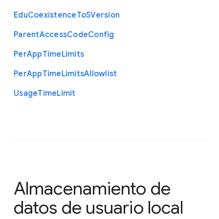
Edu
Coexistence
To
S
Version
Parent
Access
Code
Config
Per
App
Time
Limits
Per
App
Time
Limits
Allowlist
Usage
Time
Limit
Almacenamiento de
datos de usuario local