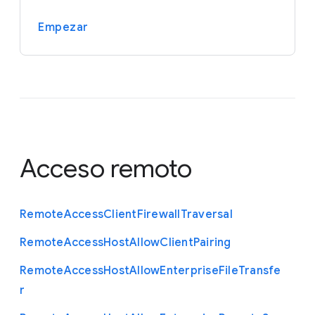
Empezar
Acceso remoto
Remote
Access
Client
Firewall
Traversal
Remote
Access
Host
Allow
Client
Pairing
Remote
Access
Host
Allow
Enterprise
File
Transfe
r