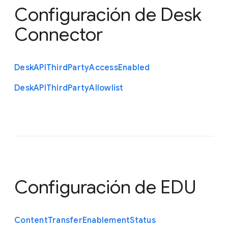
Configuración de Desk
Connector
Desk
A
P
I
Third
Party
Access
Enabled
Desk
A
P
I
Third
Party
Allowlist
Configuración de EDU
Content
Transfer
Enablement
Status