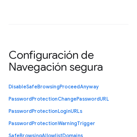
Configuración de
Navegación segura
Disable
Safe
Browsing
Proceed
Anyway
Password
Protection
Change
Password
U
R
L
Password
Protection
Login
U
R
Ls
Password
Protection
Warning
Trigger
Safe
Browsing
Allowlist
Domains