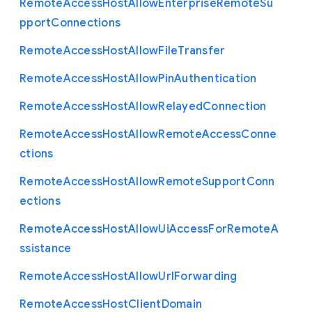
Remote
Access
Host
Allow
Enterprise
Remote
Su
pport
Connections
Remote
Access
Host
Allow
File
Transfer
Remote
Access
Host
Allow
Pin
Authentication
Remote
Access
Host
Allow
Relayed
Connection
Remote
Access
Host
Allow
Remote
Access
Conne
ctions
Remote
Access
Host
Allow
Remote
Support
Conn
ections
Remote
Access
Host
Allow
Ui
Access
For
Remote
A
ssistance
Remote
Access
Host
Allow
Url
Forwarding
Remote
Access
Host
Client
Domain