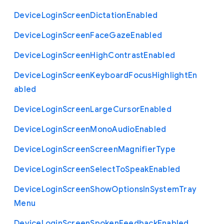
Device
Login
Screen
Dictation
Enabled
Device
Login
Screen
Face
Gaze
Enabled
Device
Login
Screen
High
Contrast
Enabled
Device
Login
Screen
Keyboard
Focus
Highlight
En
abled
Device
Login
Screen
Large
Cursor
Enabled
Device
Login
Screen
Mono
Audio
Enabled
Device
Login
Screen
Screen
Magnifier
Type
Device
Login
Screen
Select
To
Speak
Enabled
Device
Login
Screen
Show
Options
In
System
Tray
Menu
Device
Login
Screen
Spoken
Feedback
Enabled