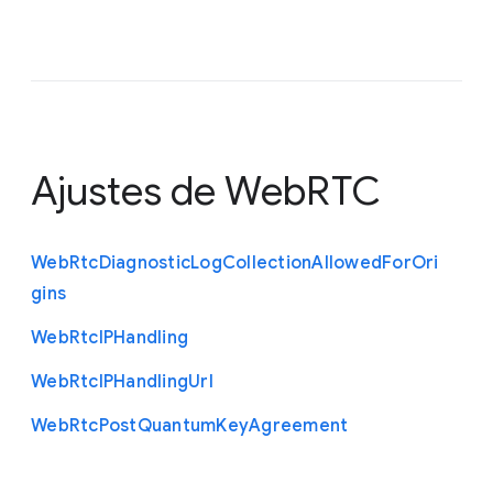
Ajustes de WebRTC
Web
Rtc
Diagnostic
Log
Collection
Allowed
For
Ori
gins
Web
Rtc
I
P
Handling
Web
Rtc
I
P
Handling
Url
Web
Rtc
Post
Quantum
Key
Agreement