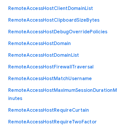
Remote
Access
Host
Client
Domain
List
Remote
Access
Host
Clipboard
Size
Bytes
Remote
Access
Host
Debug
Override
Policies
Remote
Access
Host
Domain
Remote
Access
Host
Domain
List
Remote
Access
Host
Firewall
Traversal
Remote
Access
Host
Match
Username
Remote
Access
Host
Maximum
Session
Duration
M
inutes
Remote
Access
Host
Require
Curtain
Remote
Access
Host
Require
Two
Factor