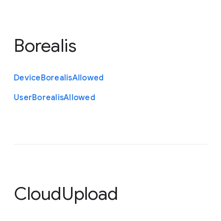
Borealis
Device
Borealis
Allowed
User
Borealis
Allowed
CloudUpload