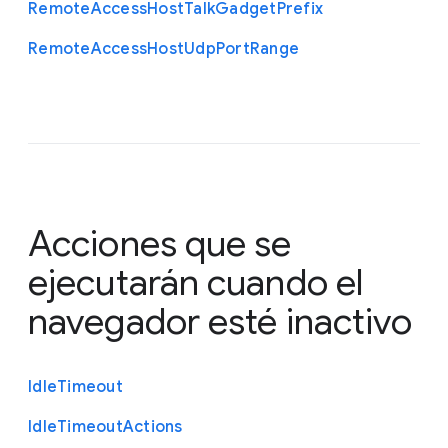
Remote
Access
Host
Talk
Gadget
Prefix
Remote
Access
Host
Udp
Port
Range
Acciones que se
ejecutarán cuando el
navegador esté inactivo
Idle
Timeout
Idle
Timeout
Actions