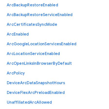
Arc
Backup
Restore
Enabled
Arc
Backup
Restore
Service
Enabled
Arc
Certificates
Sync
Mode
Arc
Enabled
Arc
Google
Location
Services
Enabled
Arc
Location
Service
Enabled
Arc
Open
Links
In
Browser
By
Default
Arc
Policy
Device
Arc
Data
Snapshot
Hours
Device
Flex
Arc
Preload
Enabled
Unaffiliated
Arc
Allowed