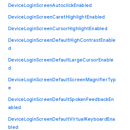
Device
Login
Screen
Autoclick
Enabled
Device
Login
Screen
Caret
Highlight
Enabled
Device
Login
Screen
Cursor
Highlight
Enabled
Device
Login
Screen
Default
High
Contrast
Enable
d
Device
Login
Screen
Default
Large
Cursor
Enable
d
Device
Login
Screen
Default
Screen
Magnifier
Typ
e
Device
Login
Screen
Default
Spoken
Feedback
En
abled
Device
Login
Screen
Default
Virtual
Keyboard
Ena
bled