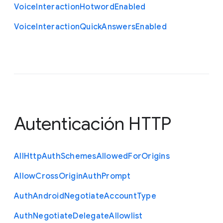
Voice
Interaction
Hotword
Enabled
Voice
Interaction
Quick
Answers
Enabled
Autenticación HTTP
All
Http
Auth
Schemes
Allowed
For
Origins
Allow
Cross
Origin
Auth
Prompt
Auth
Android
Negotiate
Account
Type
Auth
Negotiate
Delegate
Allowlist