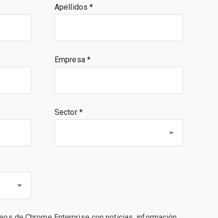
Apellidos
Empresa
Sector *
rreos de Chrome Enterprise con noticias, información