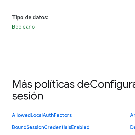
Tipo de datos:
Booleano
Más políticas de
Configura
sesión
Allowed
Local
Auth
Factors
A
Bound
Session
Credentials
Enabled
D