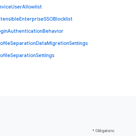
evice
User
Allowlist
tensible
Enterprise
S
S
O
Blocklist
ogin
Authentication
Behavior
ofile
Separation
Data
Migration
Settings
ofile
Separation
Settings
* Obligatorio