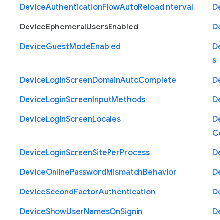
Device
Authentication
Flow
Auto
Reload
Interval
D
Device
Ephemeral
Users
Enabled
D
Device
Guest
Mode
Enabled
D
s
Device
Login
Screen
Domain
Auto
Complete
D
Device
Login
Screen
Input
Methods
D
Device
Login
Screen
Locales
D
Ce
Device
Login
Screen
Site
Per
Process
D
Device
Online
Password
Mismatch
Behavior
D
Device
Second
Factor
Authentication
D
Device
Show
User
Names
On
Signin
D