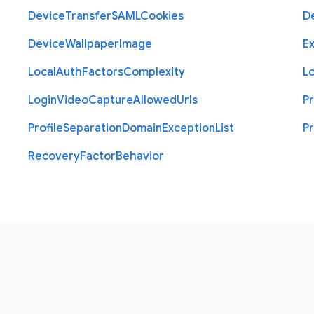
Device
Transfer
S
A
M
L
Cookies
D
Device
Wallpaper
Image
Ex
Local
Auth
Factors
Complexity
L
Login
Video
Capture
Allowed
Urls
Pr
Profile
Separation
Domain
Exception
List
Pr
Recovery
Factor
Behavior