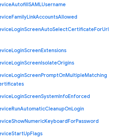
evice
Autofill
S
A
M
L
Username
evice
Family
Link
Accounts
Allowed
evice
Login
Screen
Auto
Select
Certificate
For
Url
evice
Login
Screen
Extensions
evice
Login
Screen
Isolate
Origins
evice
Login
Screen
Prompt
On
Multiple
Matching
rtificates
evice
Login
Screen
System
Info
Enforced
evice
Run
Automatic
Cleanup
On
Login
evice
Show
Numeric
Keyboard
For
Password
evice
Start
Up
Flags