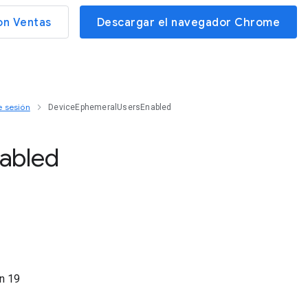
on Ventas
Descargar el navegador Chrome
e sesión
DeviceEphemeralUsersEnabled
abled
ón
19