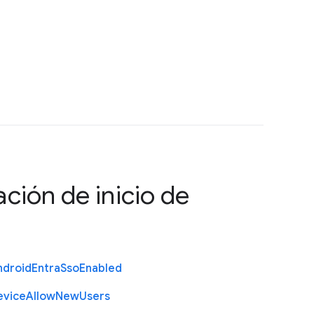
ción de inicio de
ndroid
Entra
Sso
Enabled
evice
Allow
New
Users