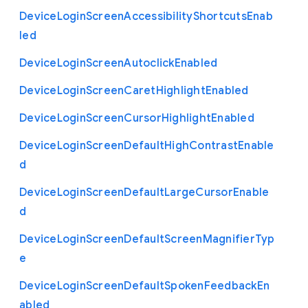
Device
Login
Screen
Accessibility
Shortcuts
Enab
led
Device
Login
Screen
Autoclick
Enabled
Device
Login
Screen
Caret
Highlight
Enabled
Device
Login
Screen
Cursor
Highlight
Enabled
Device
Login
Screen
Default
High
Contrast
Enable
d
Device
Login
Screen
Default
Large
Cursor
Enable
d
Device
Login
Screen
Default
Screen
Magnifier
Typ
e
Device
Login
Screen
Default
Spoken
Feedback
En
abled