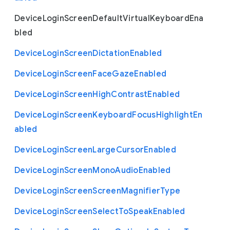
Device
Login
Screen
Default
Virtual
Keyboard
Ena
bled
Device
Login
Screen
Dictation
Enabled
Device
Login
Screen
Face
Gaze
Enabled
Device
Login
Screen
High
Contrast
Enabled
Device
Login
Screen
Keyboard
Focus
Highlight
En
abled
Device
Login
Screen
Large
Cursor
Enabled
Device
Login
Screen
Mono
Audio
Enabled
Device
Login
Screen
Screen
Magnifier
Type
Device
Login
Screen
Select
To
Speak
Enabled