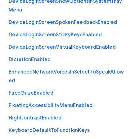
Device
Login
Screen
Show
Options
In
System
Tray
Menu
Device
Login
Screen
Spoken
Feedback
Enabled
Device
Login
Screen
Sticky
Keys
Enabled
Device
Login
Screen
Virtual
Keyboard
Enabled
Dictation
Enabled
Enhanced
Network
Voices
In
Select
To
Speak
Allow
ed
Face
Gaze
Enabled
Floating
Accessibility
Menu
Enabled
High
Contrast
Enabled
Keyboard
Default
To
Function
Keys