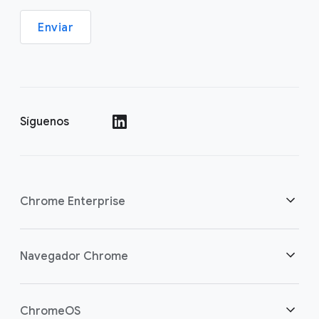
Enviar
Síguenos
()
Chrome Enterprise
Seguridad
Navegador Chrome
Equipamos a los trabajadores de la nube
Descripción general
ChromeOS