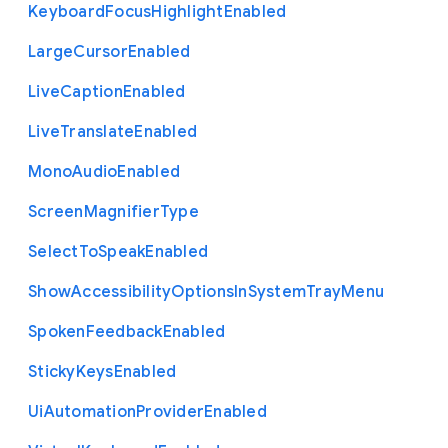
Keyboard
Focus
Highlight
Enabled
Large
Cursor
Enabled
Live
Caption
Enabled
Live
Translate
Enabled
Mono
Audio
Enabled
Screen
Magnifier
Type
Select
To
Speak
Enabled
Show
Accessibility
Options
In
System
Tray
Menu
Spoken
Feedback
Enabled
Sticky
Keys
Enabled
Ui
Automation
Provider
Enabled