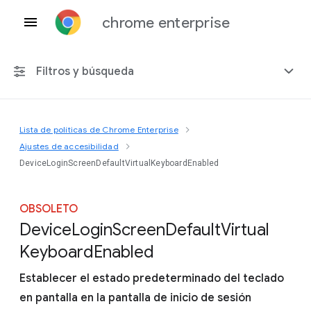
chrome enterprise
Filtros y búsqueda
Lista de políticas de Chrome Enterprise
Cualquier plataforma
Ajustes de accesibilidad
DeviceLoginScreenDefaultVirtualKeyboardEnabled
Chrome 151
OBSOLETO
Device
Login
Screen
Default
Virtual
Incluir políticas obsoletas
Keyboard
Enabled
Establecer el estado predeterminado del teclado
en pantalla en la pantalla de inicio de sesión