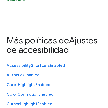
Más políticas de
Ajustes
de accesibilidad
Accessibility
Shortcuts
Enabled
Autoclick
Enabled
Caret
Highlight
Enabled
Color
Correction
Enabled
Cursor
Highlight
Enabled