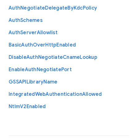
Auth
Negotiate
Delegate
By
Kdc
Policy
Auth
Schemes
Auth
Server
Allowlist
Basic
Auth
Over
Http
Enabled
Disable
Auth
Negotiate
Cname
Lookup
Enable
Auth
Negotiate
Port
G
S
S
A
P
I
Library
Name
Integrated
Web
Authentication
Allowed
Ntlm
V2
Enabled