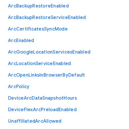
Arc
Backup
Restore
Enabled
Arc
Backup
Restore
Service
Enabled
Arc
Certificates
Sync
Mode
Arc
Enabled
Arc
Google
Location
Services
Enabled
Arc
Location
Service
Enabled
Arc
Open
Links
In
Browser
By
Default
Arc
Policy
Device
Arc
Data
Snapshot
Hours
Device
Flex
Arc
Preload
Enabled
Unaffiliated
Arc
Allowed