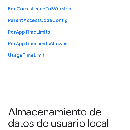
Edu
Coexistence
To
S
Version
Parent
Access
Code
Config
Per
App
Time
Limits
Per
App
Time
Limits
Allowlist
Usage
Time
Limit
Almacenamiento de
datos de usuario local