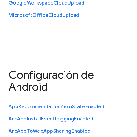
Google
Workspace
Cloud
Upload
Microsoft
Office
Cloud
Upload
Configuración de
Android
App
Recommendation
Zero
State
Enabled
Arc
App
Install
Event
Logging
Enabled
Arc
App
To
Web
App
Sharing
Enabled