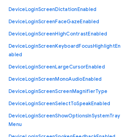
Device
Login
Screen
Dictation
Enabled
Device
Login
Screen
Face
Gaze
Enabled
Device
Login
Screen
High
Contrast
Enabled
Device
Login
Screen
Keyboard
Focus
Highlight
En
abled
Device
Login
Screen
Large
Cursor
Enabled
Device
Login
Screen
Mono
Audio
Enabled
Device
Login
Screen
Screen
Magnifier
Type
Device
Login
Screen
Select
To
Speak
Enabled
Device
Login
Screen
Show
Options
In
System
Tray
Menu
Device
Login
Screen
Spoken
Feedback
Enabled