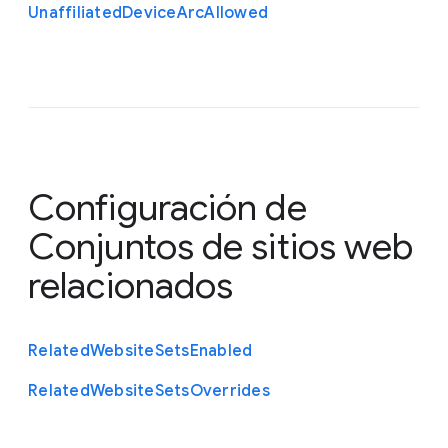
Unaffiliated
Device
Arc
Allowed
Configuración de
Conjuntos de sitios web
relacionados
Related
Website
Sets
Enabled
Related
Website
Sets
Overrides