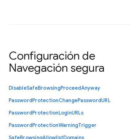
Configuración de
Navegación segura
Disable
Safe
Browsing
Proceed
Anyway
Password
Protection
Change
Password
U
R
L
Password
Protection
Login
U
R
Ls
Password
Protection
Warning
Trigger
Safe
Browsing
Allowlist
Domains