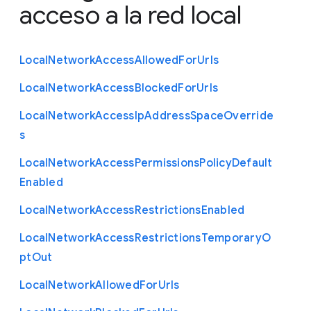
acceso a la red local
Local
Network
Access
Allowed
For
Urls
Local
Network
Access
Blocked
For
Urls
Local
Network
Access
Ip
Address
Space
Override
s
Local
Network
Access
Permissions
Policy
Default
Enabled
Local
Network
Access
Restrictions
Enabled
Local
Network
Access
Restrictions
Temporary
O
pt
Out
Local
Network
Allowed
For
Urls