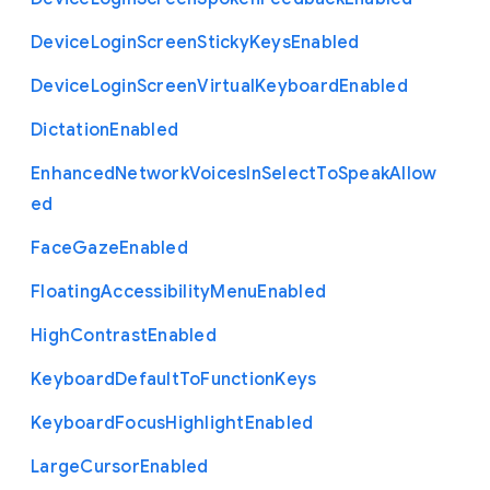
Device
Login
Screen
Sticky
Keys
Enabled
Device
Login
Screen
Virtual
Keyboard
Enabled
Dictation
Enabled
Enhanced
Network
Voices
In
Select
To
Speak
Allow
ed
Face
Gaze
Enabled
Floating
Accessibility
Menu
Enabled
High
Contrast
Enabled
Keyboard
Default
To
Function
Keys
Keyboard
Focus
Highlight
Enabled
Large
Cursor
Enabled