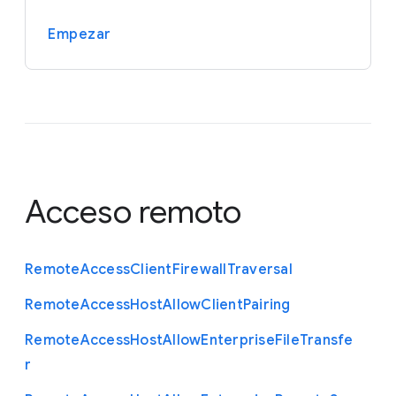
Empezar
Acceso remoto
Remote
Access
Client
Firewall
Traversal
Remote
Access
Host
Allow
Client
Pairing
Remote
Access
Host
Allow
Enterprise
File
Transfe
r