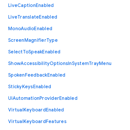
Live
Caption
Enabled
Live
Translate
Enabled
Mono
Audio
Enabled
Screen
Magnifier
Type
Select
To
Speak
Enabled
Show
Accessibility
Options
In
System
Tray
Menu
Spoken
Feedback
Enabled
Sticky
Keys
Enabled
Ui
Automation
Provider
Enabled
Virtual
Keyboard
Enabled
Virtual
Keyboard
Features