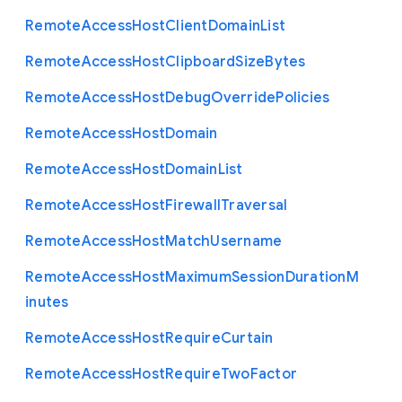
Remote
Access
Host
Client
Domain
List
Remote
Access
Host
Clipboard
Size
Bytes
Remote
Access
Host
Debug
Override
Policies
Remote
Access
Host
Domain
Remote
Access
Host
Domain
List
Remote
Access
Host
Firewall
Traversal
Remote
Access
Host
Match
Username
Remote
Access
Host
Maximum
Session
Duration
M
inutes
Remote
Access
Host
Require
Curtain
Remote
Access
Host
Require
Two
Factor