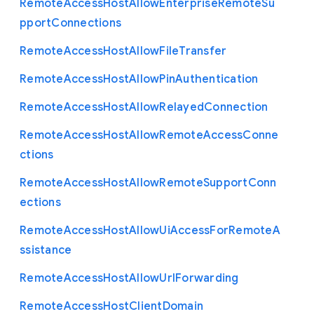
Remote
Access
Host
Allow
Enterprise
Remote
Su
pport
Connections
Remote
Access
Host
Allow
File
Transfer
Remote
Access
Host
Allow
Pin
Authentication
Remote
Access
Host
Allow
Relayed
Connection
Remote
Access
Host
Allow
Remote
Access
Conne
ctions
Remote
Access
Host
Allow
Remote
Support
Conn
ections
Remote
Access
Host
Allow
Ui
Access
For
Remote
A
ssistance
Remote
Access
Host
Allow
Url
Forwarding
Remote
Access
Host
Client
Domain