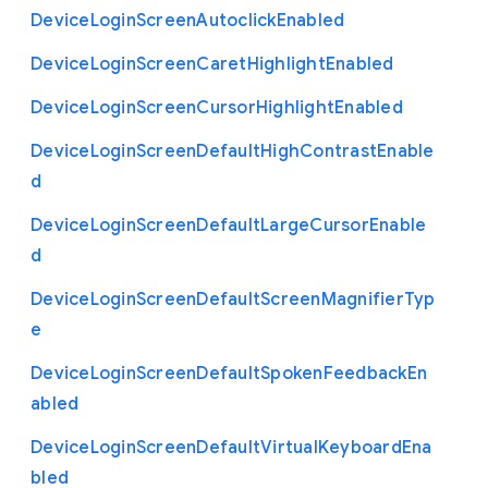
Device
Login
Screen
Autoclick
Enabled
Device
Login
Screen
Caret
Highlight
Enabled
Device
Login
Screen
Cursor
Highlight
Enabled
Device
Login
Screen
Default
High
Contrast
Enable
d
Device
Login
Screen
Default
Large
Cursor
Enable
d
Device
Login
Screen
Default
Screen
Magnifier
Typ
e
Device
Login
Screen
Default
Spoken
Feedback
En
abled
Device
Login
Screen
Default
Virtual
Keyboard
Ena
bled