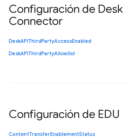
Configuración de Desk
Connector
Desk
A
P
I
Third
Party
Access
Enabled
Desk
A
P
I
Third
Party
Allowlist
Configuración de EDU
Content
Transfer
Enablement
Status