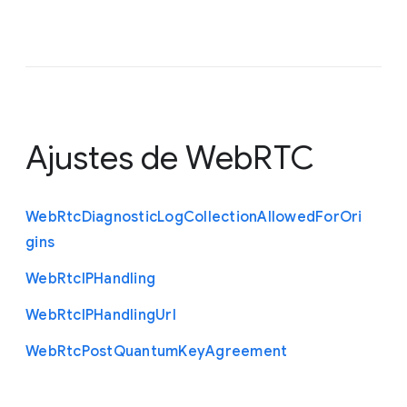
Ajustes de WebRTC
Web
Rtc
Diagnostic
Log
Collection
Allowed
For
Ori
gins
Web
Rtc
I
P
Handling
Web
Rtc
I
P
Handling
Url
Web
Rtc
Post
Quantum
Key
Agreement