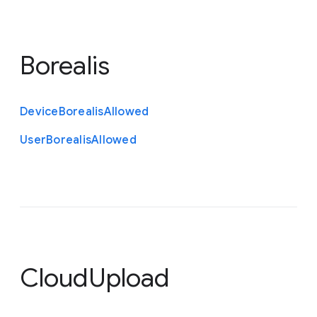
Borealis
Device
Borealis
Allowed
User
Borealis
Allowed
CloudUpload