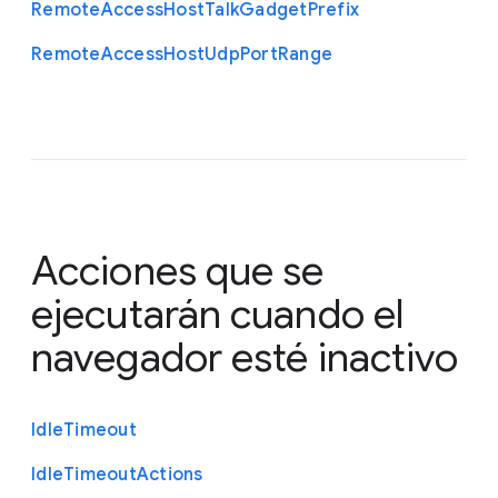
Remote
Access
Host
Talk
Gadget
Prefix
Remote
Access
Host
Udp
Port
Range
Acciones que se
ejecutarán cuando el
navegador esté inactivo
Idle
Timeout
Idle
Timeout
Actions