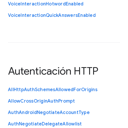
Voice
Interaction
Hotword
Enabled
Voice
Interaction
Quick
Answers
Enabled
Autenticación HTTP
All
Http
Auth
Schemes
Allowed
For
Origins
Allow
Cross
Origin
Auth
Prompt
Auth
Android
Negotiate
Account
Type
Auth
Negotiate
Delegate
Allowlist