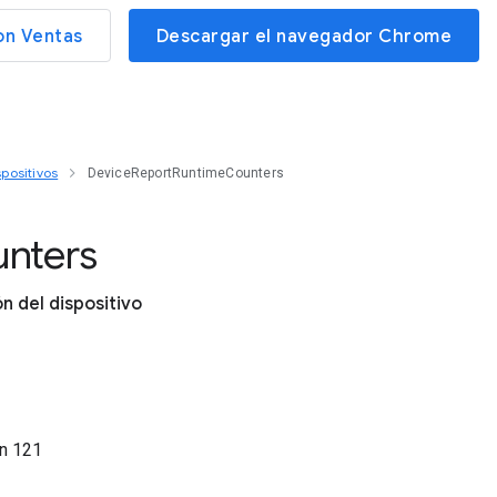
on Ventas
Descargar el navegador Chrome
positivos
DeviceReportRuntimeCounters
nters
n del dispositivo
ón
121