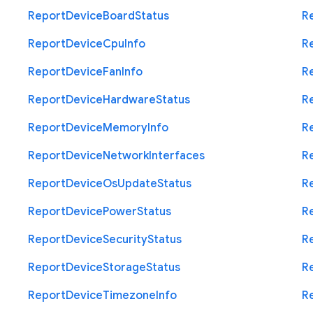
Report
Device
Board
Status
R
Report
Device
Cpu
Info
R
Report
Device
Fan
Info
R
Report
Device
Hardware
Status
R
Report
Device
Memory
Info
R
Report
Device
Network
Interfaces
R
Report
Device
Os
Update
Status
R
Report
Device
Power
Status
R
Report
Device
Security
Status
R
Report
Device
Storage
Status
R
Report
Device
Timezone
Info
R