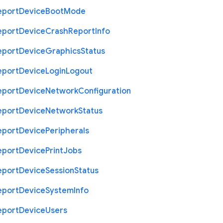
eport
Device
Boot
Mode
eport
Device
Crash
Report
Info
eport
Device
Graphics
Status
eport
Device
Login
Logout
eport
Device
Network
Configuration
eport
Device
Network
Status
eport
Device
Peripherals
eport
Device
Print
Jobs
eport
Device
Session
Status
eport
Device
System
Info
eport
Device
Users