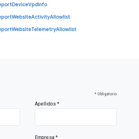
eport
Device
Vpd
Info
eport
Website
Activity
Allowlist
eport
Website
Telemetry
Allowlist
* Obligatorio
Apellidos
Empresa