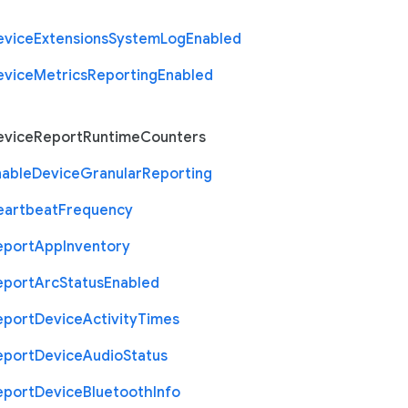
evice
Extensions
System
Log
Enabled
evice
Metrics
Reporting
Enabled
evice
Report
Runtime
Counters
nable
Device
Granular
Reporting
eartbeat
Frequency
eport
App
Inventory
eport
Arc
Status
Enabled
eport
Device
Activity
Times
eport
Device
Audio
Status
eport
Device
Bluetooth
Info