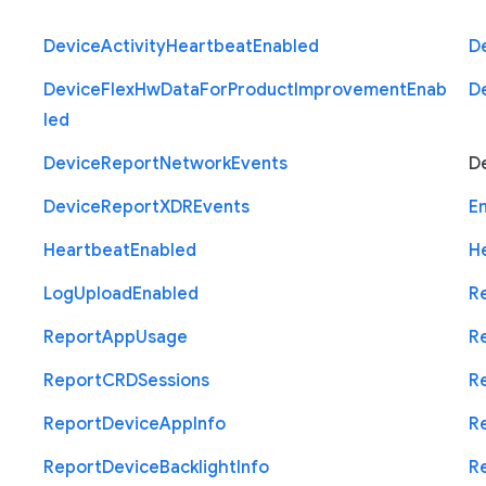
Device
Activity
Heartbeat
Enabled
D
Device
Flex
Hw
Data
For
Product
Improvement
Enab
D
led
Device
Report
Network
Events
D
Device
Report
X
D
R
Events
E
Heartbeat
Enabled
H
Log
Upload
Enabled
R
Report
App
Usage
R
Report
C
R
D
Sessions
R
Report
Device
App
Info
R
Report
Device
Backlight
Info
R