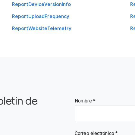
Report
Device
Version
Info
R
Report
Upload
Frequency
R
Report
Website
Telemetry
R
oletín de
Nombre
Correo electrónico