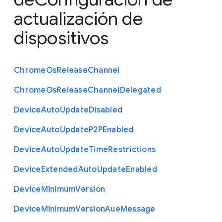
actualización de
dispositivos
Chrome
Os
Release
Channel
Chrome
Os
Release
Channel
Delegated
Device
Auto
Update
Disabled
Device
Auto
Update
P2
P
Enabled
Device
Auto
Update
Time
Restrictions
Device
Extended
Auto
Update
Enabled
Device
Minimum
Version
Device
Minimum
Version
Aue
Message