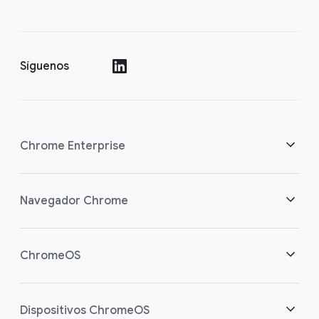
Síguenos
()
Chrome Enterprise
Seguridad
Navegador Chrome
Equipamos a los trabajadores de la nube
Descripción general
ChromeOS
Inversión inteligente
Descargas
Descripción general
Dispositivos ChromeOS