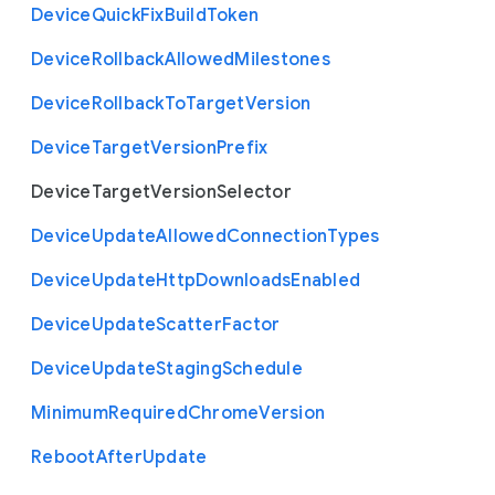
Device
Quick
Fix
Build
Token
Device
Rollback
Allowed
Milestones
Device
Rollback
To
Target
Version
Device
Target
Version
Prefix
Device
Target
Version
Selector
Device
Update
Allowed
Connection
Types
Device
Update
Http
Downloads
Enabled
Device
Update
Scatter
Factor
Device
Update
Staging
Schedule
Minimum
Required
Chrome
Version
Reboot
After
Update