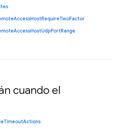
utes
emote
Access
Host
Require
Two
Factor
emote
Access
Host
Udp
Port
Range
án cuando el
le
Timeout
Actions