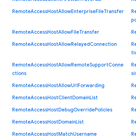
Remote
Access
Host
Allow
Enterprise
File
Transfer
R
p
Remote
Access
Host
Allow
File
Transfer
R
Remote
Access
Host
Allow
Relayed
Connection
R
ti
Remote
Access
Host
Allow
Remote
Support
Conne
R
ctions
si
Remote
Access
Host
Allow
Url
Forwarding
R
Remote
Access
Host
Client
Domain
List
R
Remote
Access
Host
Debug
Override
Policies
R
Remote
Access
Host
Domain
List
R
Remote
Access
Host
Match
Username
R