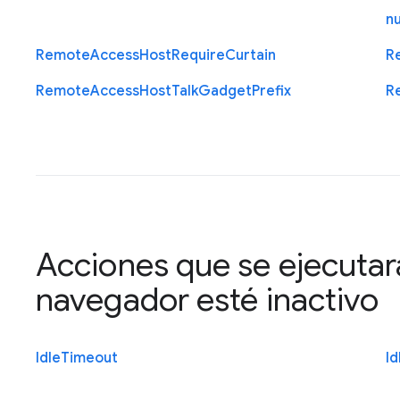
n
Remote
Access
Host
Require
Curtain
R
Remote
Access
Host
Talk
Gadget
Prefix
R
Acciones que se ejecutar
navegador esté inactivo
Idle
Timeout
Id