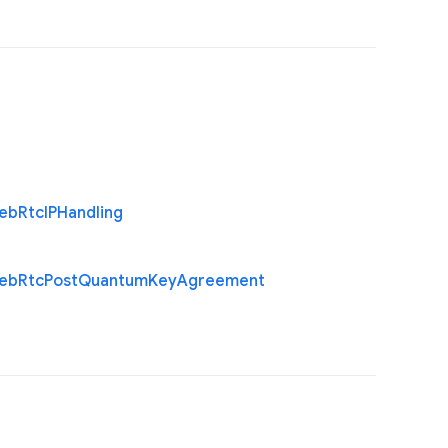
eb
Rtc
I
P
Handling
eb
Rtc
Post
Quantum
Key
Agreement