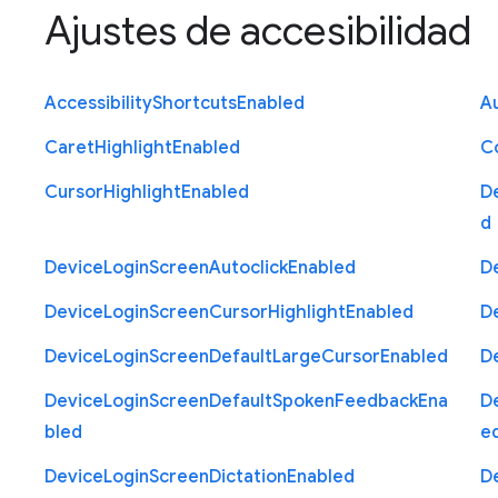
Ajustes de accesibilidad
Accessibility
Shortcuts
Enabled
Au
Caret
Highlight
Enabled
C
Cursor
Highlight
Enabled
D
d
Device
Login
Screen
Autoclick
Enabled
D
Device
Login
Screen
Cursor
Highlight
Enabled
D
Device
Login
Screen
Default
Large
Cursor
Enabled
D
Device
Login
Screen
Default
Spoken
Feedback
Ena
D
bled
e
Device
Login
Screen
Dictation
Enabled
D