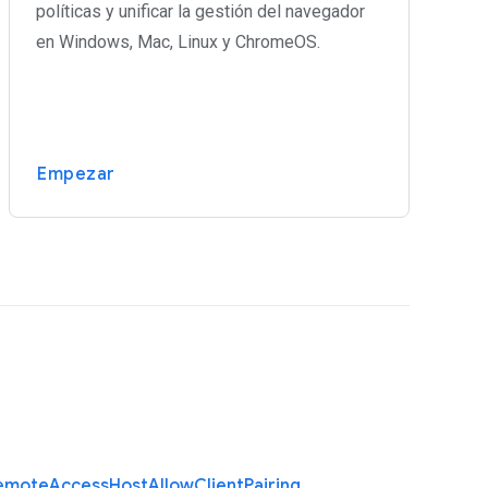
políticas y unificar la gestión del navegador
en Windows, Mac, Linux y ChromeOS.
Empezar
emote
Access
Host
Allow
Client
Pairing