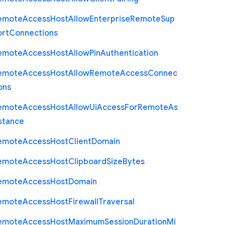
emote
Access
Host
Allow
Enterprise
Remote
Sup
ort
Connections
emote
Access
Host
Allow
Pin
Authentication
emote
Access
Host
Allow
Remote
Access
Connec
ons
emote
Access
Host
Allow
Ui
Access
For
Remote
As
stance
emote
Access
Host
Client
Domain
emote
Access
Host
Clipboard
Size
Bytes
emote
Access
Host
Domain
emote
Access
Host
Firewall
Traversal
emote
Access
Host
Maximum
Session
Duration
Mi