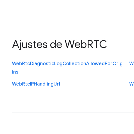
Ajustes de WebRTC
Web
Rtc
Diagnostic
Log
Collection
Allowed
For
Orig
W
ins
Web
Rtc
I
P
Handling
Url
W