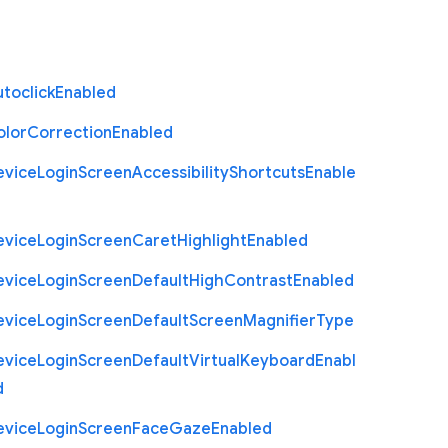
toclick
Enabled
olor
Correction
Enabled
evice
Login
Screen
Accessibility
Shortcuts
Enable
evice
Login
Screen
Caret
Highlight
Enabled
evice
Login
Screen
Default
High
Contrast
Enabled
evice
Login
Screen
Default
Screen
Magnifier
Type
evice
Login
Screen
Default
Virtual
Keyboard
Enabl
d
evice
Login
Screen
Face
Gaze
Enabled