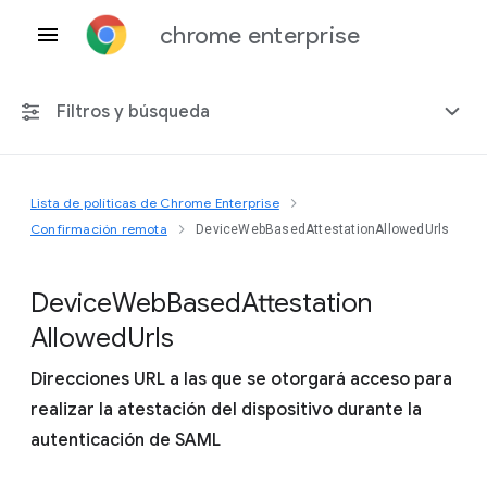
chrome enterprise
Filtros y búsqueda
Lista de políticas de Chrome Enterprise
Cualquier plataforma
Confirmación remota
DeviceWebBasedAttestationAllowedUrls
Chrome 151
Device
Web
Based
Attestation
Allowed
Urls
Direcciones URL a las que se otorgará acceso para
Incluir políticas obsoletas
realizar la atestación del dispositivo durante la
autenticación de SAML