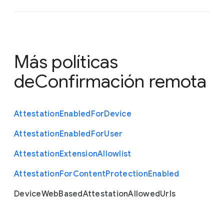
Más políticas
de
Confirmación remota
Attestation
Enabled
For
Device
Attestation
Enabled
For
User
Attestation
Extension
Allowlist
Attestation
For
Content
Protection
Enabled
Device
Web
Based
Attestation
Allowed
Urls