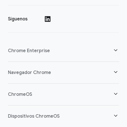
Síguenos
()
Chrome Enterprise
Seguridad
Navegador Chrome
Equipamos a los trabajadores de la nube
Descripción general
ChromeOS
Inversión inteligente
Descargas
Descripción general
Dispositivos ChromeOS
Contactar con Ventas