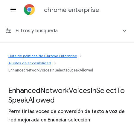
chrome enterprise
Filtros y búsqueda
Lista de políticas de Chrome Enterprise
Cualquier plataforma
Ajustes de accesibilidad
EnhancedNetworkVoicesInSelectToSpeakAllowed
Chrome 151
Enhanced
Network
Voices
In
Select
To
Speak
Allowed
Incluir políticas obsoletas
Permitir las voces de conversión de texto a voz de
red mejorada en Enunciar selección