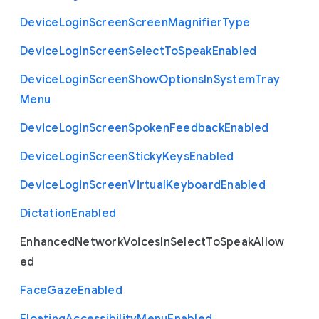
Device
Login
Screen
Screen
Magnifier
Type
Device
Login
Screen
Select
To
Speak
Enabled
Device
Login
Screen
Show
Options
In
System
Tray
Menu
Device
Login
Screen
Spoken
Feedback
Enabled
Device
Login
Screen
Sticky
Keys
Enabled
Device
Login
Screen
Virtual
Keyboard
Enabled
Dictation
Enabled
Enhanced
Network
Voices
In
Select
To
Speak
Allow
ed
Face
Gaze
Enabled