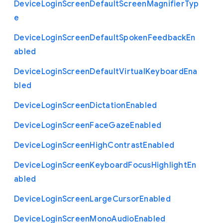
Device
Login
Screen
Default
Screen
Magnifier
Typ
e
Device
Login
Screen
Default
Spoken
Feedback
En
abled
Device
Login
Screen
Default
Virtual
Keyboard
Ena
bled
Device
Login
Screen
Dictation
Enabled
Device
Login
Screen
Face
Gaze
Enabled
Device
Login
Screen
High
Contrast
Enabled
Device
Login
Screen
Keyboard
Focus
Highlight
En
abled
Device
Login
Screen
Large
Cursor
Enabled
Device
Login
Screen
Mono
Audio
Enabled