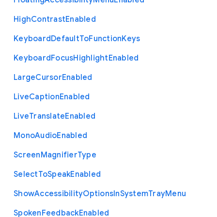
Floating
Accessibility
Menu
Enabled
High
Contrast
Enabled
Keyboard
Default
To
Function
Keys
Keyboard
Focus
Highlight
Enabled
Large
Cursor
Enabled
Live
Caption
Enabled
Live
Translate
Enabled
Mono
Audio
Enabled
Screen
Magnifier
Type
Select
To
Speak
Enabled
Show
Accessibility
Options
In
System
Tray
Menu
Spoken
Feedback
Enabled