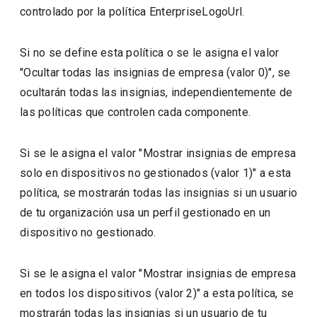
controlado por la política EnterpriseLogoUrl.
Si no se define esta política o se le asigna el valor
"Ocultar todas las insignias de empresa (valor 0)", se
ocultarán todas las insignias, independientemente de
las políticas que controlen cada componente.
Si se le asigna el valor "Mostrar insignias de empresa
solo en dispositivos no gestionados (valor 1)" a esta
política, se mostrarán todas las insignias si un usuario
de tu organización usa un perfil gestionado en un
dispositivo no gestionado.
Si se le asigna el valor "Mostrar insignias de empresa
en todos los dispositivos (valor 2)" a esta política, se
mostrarán todas las insignias si un usuario de tu