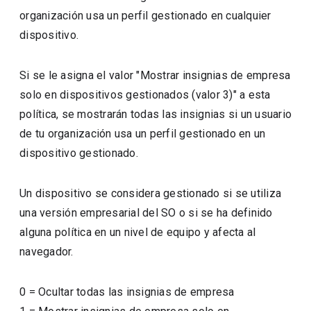
organización usa un perfil gestionado en cualquier
dispositivo.
Si se le asigna el valor "Mostrar insignias de empresa
solo en dispositivos gestionados (valor 3)" a esta
política, se mostrarán todas las insignias si un usuario
de tu organización usa un perfil gestionado en un
dispositivo gestionado.
Un dispositivo se considera gestionado si se utiliza
una versión empresarial del SO o si se ha definido
alguna política en un nivel de equipo y afecta al
navegador.
0
=
Ocultar todas las insignias de empresa