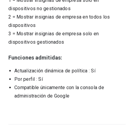
1
=
Mostrar insignias de empresa solo en
dispositivos no gestionados
2
=
Mostrar insignias de empresa en todos los
dispositivos
3
=
Mostrar insignias de empresa solo en
dispositivos gestionados
Funciones admitidas:
Actualización dinámica de política
: Sí
Por perfil
: Sí
Compatible únicamente con la consola de
administración de Google