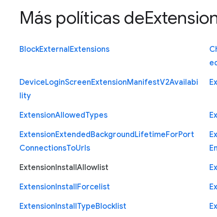
Más políticas de
Extensio
Block
External
Extensions
C
e
Device
Login
Screen
Extension
Manifest
V2
Availabi
E
lity
Extension
Allowed
Types
E
Extension
Extended
Background
Lifetime
For
Port
E
Connections
To
Urls
E
Extension
Install
Allowlist
E
Extension
Install
Forcelist
E
Extension
Install
Type
Blocklist
E