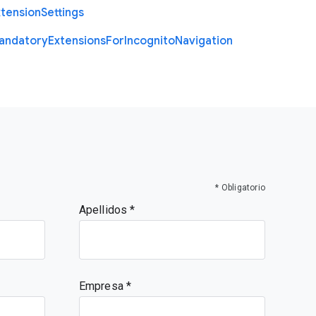
xtension
Settings
andatory
Extensions
For
Incognito
Navigation
* Obligatorio
Apellidos
Empresa