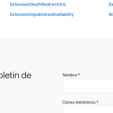
Extension
O
Auth
Redirect
Urls
E
Extension
Unpublished
Availability
M
oletín de
Nombre
Correo electrónico