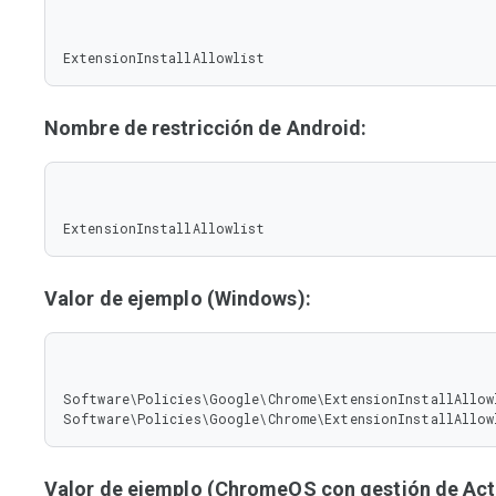
ExtensionInstallAllowlist
Nombre de restricción de Android:
ExtensionInstallAllowlist
Valor de ejemplo (Windows):
Software\Policies\Google\Chrome\ExtensionInstallAllowl
Software\Policies\Google\Chrome\ExtensionInstallAllow
Valor de ejemplo (ChromeOS con gestión de Acti