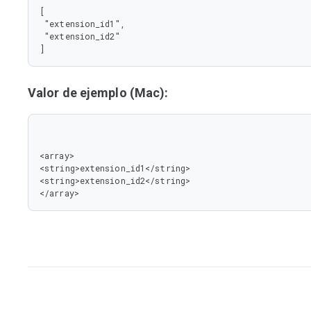
[

 "extension_id1",

 "extension_id2"

]
Valor de ejemplo (Mac):
<array>

<string>extension_id1</string>

<string>extension_id2</string>

</array>