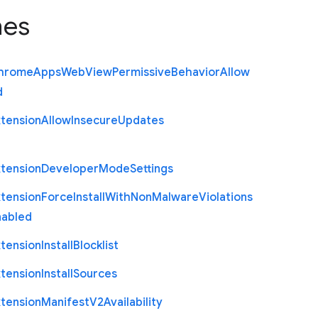
nes
hrome
Apps
Web
View
Permissive
Behavior
Allow
d
xtension
Allow
Insecure
Updates
xtension
Developer
Mode
Settings
xtension
Force
Install
With
Non
Malware
Violations
nabled
xtension
Install
Blocklist
xtension
Install
Sources
xtension
Manifest
V2
Availability