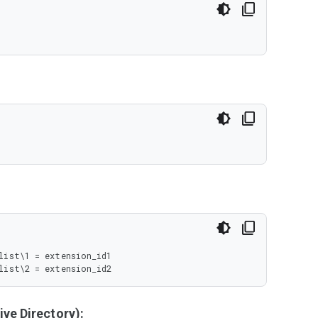
ist\1 = extension_id1

list\2 = extension_id2
ve Directory):