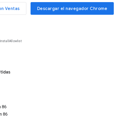
on Ventas
Descargar el navegador Chrome
nstallAllowlist
itidas
n
86
ón
86