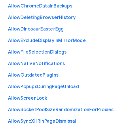
Allow
Chrome
Data
In
Backups
Allow
Deleting
Browser
History
Allow
Dinosaur
Easter
Egg
Allow
Exclude
Display
In
Mirror
Mode
Allow
File
Selection
Dialogs
Allow
Native
Notifications
Allow
Outdated
Plugins
Allow
Popups
During
Page
Unload
Allow
Screen
Lock
Allow
Socket
Pool
Size
Randomization
For
Proxies
Allow
Sync
X
H
R
In
Page
Dismissal