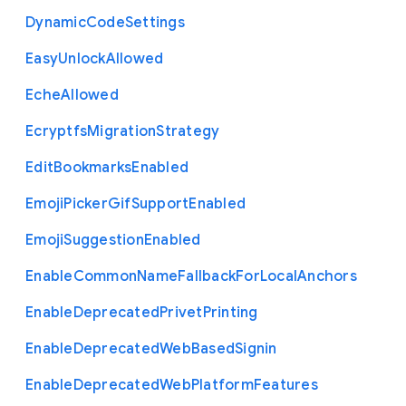
Dynamic
Code
Settings
Easy
Unlock
Allowed
Eche
Allowed
Ecryptfs
Migration
Strategy
Edit
Bookmarks
Enabled
Emoji
Picker
Gif
Support
Enabled
Emoji
Suggestion
Enabled
Enable
Common
Name
Fallback
For
Local
Anchors
Enable
Deprecated
Privet
Printing
Enable
Deprecated
Web
Based
Signin
Enable
Deprecated
Web
Platform
Features