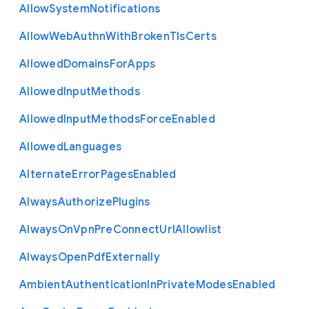
Allow
System
Notifications
Allow
Web
Authn
With
Broken
Tls
Certs
Allowed
Domains
For
Apps
Allowed
Input
Methods
Allowed
Input
Methods
Force
Enabled
Allowed
Languages
Alternate
Error
Pages
Enabled
Always
Authorize
Plugins
Always
On
Vpn
Pre
Connect
Url
Allowlist
Always
Open
Pdf
Externally
Ambient
Authentication
In
Private
Modes
Enabled