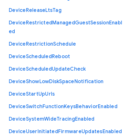
Device
Release
Lts
Tag
Device
Restricted
Managed
Guest
Session
Enabl
ed
Device
Restriction
Schedule
Device
Scheduled
Reboot
Device
Scheduled
Update
Check
Device
Show
Low
Disk
Space
Notification
Device
Start
Up
Urls
Device
Switch
Function
Keys
Behavior
Enabled
Device
System
Wide
Tracing
Enabled
Device
User
Initiated
Firmware
Updates
Enabled