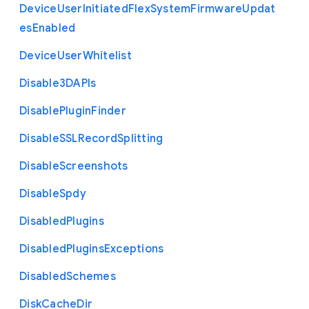
Device
User
Initiated
Flex
System
Firmware
Updat
es
Enabled
Device
User
Whitelist
Disable3
D
A
P
Is
Disable
Plugin
Finder
Disable
S
S
L
Record
Splitting
Disable
Screenshots
Disable
Spdy
Disabled
Plugins
Disabled
Plugins
Exceptions
Disabled
Schemes
Disk
Cache
Dir