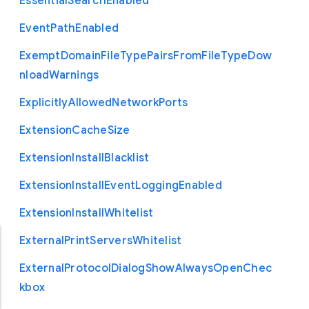
Essential
Search
Enabled
Event
Path
Enabled
Exempt
Domain
File
Type
Pairs
From
File
Type
Dow
nload
Warnings
Explicitly
Allowed
Network
Ports
Extension
Cache
Size
Extension
Install
Blacklist
Extension
Install
Event
Logging
Enabled
Extension
Install
Whitelist
External
Print
Servers
Whitelist
External
Protocol
Dialog
Show
Always
Open
Chec
kbox