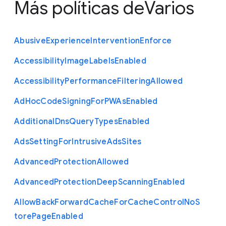
Más políticas de
Varios
Abusive
Experience
Intervention
Enforce
Accessibility
Image
Labels
Enabled
Accessibility
Performance
Filtering
Allowed
Ad
Hoc
Code
Signing
For
P
W
As
Enabled
Additional
Dns
Query
Types
Enabled
Ads
Setting
For
Intrusive
Ads
Sites
Advanced
Protection
Allowed
Advanced
Protection
Deep
Scanning
Enabled
Allow
Back
Forward
Cache
For
Cache
Control
No
S
tore
Page
Enabled