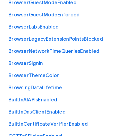
Browser
Guest
Mode
Enabled
Browser
Guest
Mode
Enforced
Browser
Labs
Enabled
Browser
Legacy
Extension
Points
Blocked
Browser
Network
Time
Queries
Enabled
Browser
Signin
Browser
Theme
Color
Browsing
Data
Lifetime
Built
In
A
I
A
P
Is
Enabled
Built
In
Dns
Client
Enabled
Builtin
Certificate
Verifier
Enabled