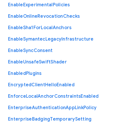
Enable
Experimental
Policies
Enable
Online
Revocation
Checks
Enable
Sha1
For
Local
Anchors
Enable
Symantec
Legacy
Infrastructure
Enable
Sync
Consent
Enable
Unsafe
Swift
Shader
Enabled
Plugins
Encrypted
Client
Hello
Enabled
Enforce
Local
Anchor
Constraints
Enabled
Enterprise
Authentication
App
Link
Policy
Enterprise
Badging
Temporary
Setting