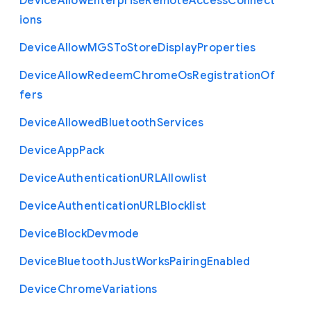
Device
Allow
Enterprise
Remote
Access
Connect
ions
Device
Allow
M
G
S
To
Store
Display
Properties
Device
Allow
Redeem
Chrome
Os
Registration
Of
fers
Device
Allowed
Bluetooth
Services
Device
App
Pack
Device
Authentication
U
R
L
Allowlist
Device
Authentication
U
R
L
Blocklist
Device
Block
Devmode
Device
Bluetooth
Just
Works
Pairing
Enabled
Device
Chrome
Variations