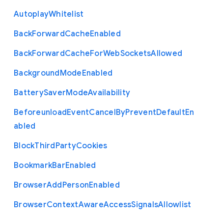
Autoplay
Whitelist
Back
Forward
Cache
Enabled
Back
Forward
Cache
For
Web
Sockets
Allowed
Background
Mode
Enabled
Battery
Saver
Mode
Availability
Beforeunload
Event
Cancel
By
Prevent
Default
En
abled
Block
Third
Party
Cookies
Bookmark
Bar
Enabled
Browser
Add
Person
Enabled
Browser
Context
Aware
Access
Signals
Allowlist