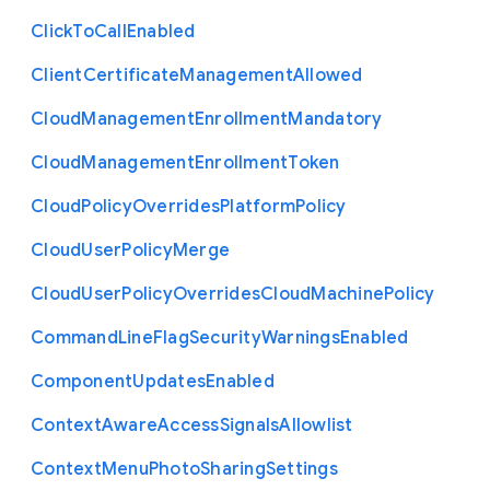
Click
To
Call
Enabled
Client
Certificate
Management
Allowed
Cloud
Management
Enrollment
Mandatory
Cloud
Management
Enrollment
Token
Cloud
Policy
Overrides
Platform
Policy
Cloud
User
Policy
Merge
Cloud
User
Policy
Overrides
Cloud
Machine
Policy
Command
Line
Flag
Security
Warnings
Enabled
Component
Updates
Enabled
Context
Aware
Access
Signals
Allowlist
Context
Menu
Photo
Sharing
Settings