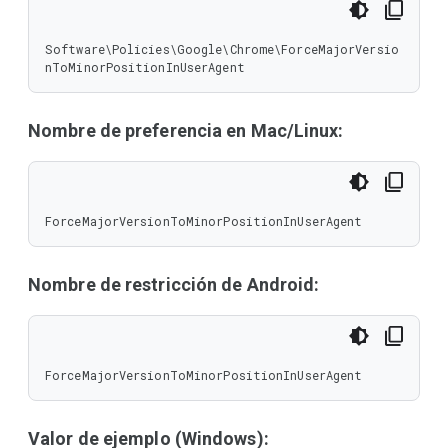
Software\Policies\Google\Chrome\ForceMajorVersio
nToMinorPositionInUserAgent
Nombre de preferencia en Mac/Linux:
ForceMajorVersionToMinorPositionInUserAgent
Nombre de restricción de Android:
ForceMajorVersionToMinorPositionInUserAgent
Valor de ejemplo (Windows):