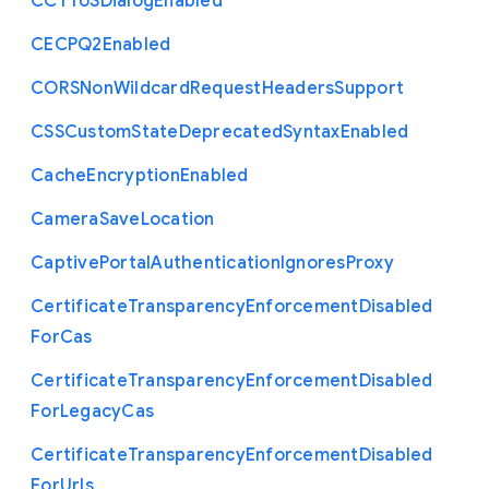
C
C
T
To
S
Dialog
Enabled
C
E
C
P
Q2
Enabled
C
O
R
S
Non
Wildcard
Request
Headers
Support
C
S
S
Custom
State
Deprecated
Syntax
Enabled
Cache
Encryption
Enabled
Camera
Save
Location
Captive
Portal
Authentication
Ignores
Proxy
Certificate
Transparency
Enforcement
Disabled
For
Cas
Certificate
Transparency
Enforcement
Disabled
For
Legacy
Cas
Certificate
Transparency
Enforcement
Disabled
For
Urls