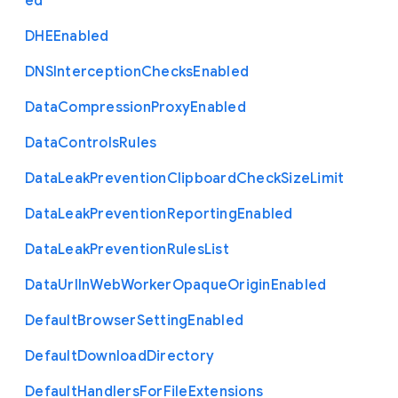
ed
D
H
E
Enabled
D
N
S
Interception
Checks
Enabled
Data
Compression
Proxy
Enabled
Data
Controls
Rules
Data
Leak
Prevention
Clipboard
Check
Size
Limit
Data
Leak
Prevention
Reporting
Enabled
Data
Leak
Prevention
Rules
List
Data
Url
In
Web
Worker
Opaque
Origin
Enabled
Default
Browser
Setting
Enabled
Default
Download
Directory
Default
Handlers
For
File
Extensions