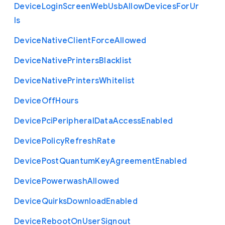
Device
Login
Screen
Web
Usb
Allow
Devices
For
Ur
ls
Device
Native
Client
Force
Allowed
Device
Native
Printers
Blacklist
Device
Native
Printers
Whitelist
Device
Off
Hours
Device
Pci
Peripheral
Data
Access
Enabled
Device
Policy
Refresh
Rate
Device
Post
Quantum
Key
Agreement
Enabled
Device
Powerwash
Allowed
Device
Quirks
Download
Enabled
Device
Reboot
On
User
Signout