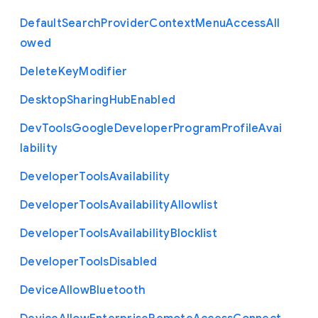
Default
Search
Provider
Context
Menu
Access
All
owed
Delete
Key
Modifier
Desktop
Sharing
Hub
Enabled
Dev
Tools
Google
Developer
Program
Profile
Avai
lability
Developer
Tools
Availability
Developer
Tools
Availability
Allowlist
Developer
Tools
Availability
Blocklist
Developer
Tools
Disabled
Device
Allow
Bluetooth