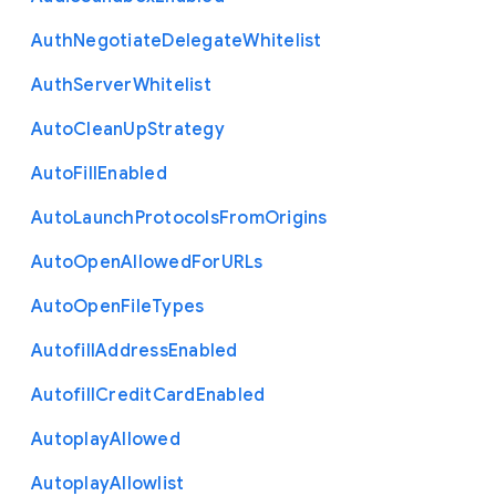
Auth
Negotiate
Delegate
Whitelist
Auth
Server
Whitelist
Auto
Clean
Up
Strategy
Auto
Fill
Enabled
Auto
Launch
Protocols
From
Origins
Auto
Open
Allowed
For
U
R
Ls
Auto
Open
File
Types
Autofill
Address
Enabled
Autofill
Credit
Card
Enabled
Autoplay
Allowed
Autoplay
Allowlist