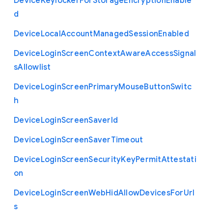
Device
Keylocker
For
Storage
Encryption
Enable
d
Device
Local
Account
Managed
Session
Enabled
Device
Login
Screen
Context
Aware
Access
Signal
s
Allowlist
Device
Login
Screen
Primary
Mouse
Button
Switc
h
Device
Login
Screen
Saver
Id
Device
Login
Screen
Saver
Timeout
Device
Login
Screen
Security
Key
Permit
Attestati
on
Device
Login
Screen
Web
Hid
Allow
Devices
For
Url
s