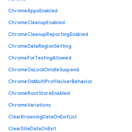
Chrome
Apps
Enabled
Chrome
Cleanup
Enabled
Chrome
Cleanup
Reporting
Enabled
Chrome
Data
Region
Setting
Chrome
For
Testing
Allowed
Chrome
Os
Lock
On
Idle
Suspend
Chrome
Os
Multi
Profile
User
Behavior
Chrome
Root
Store
Enabled
Chrome
Variations
Clear
Browsing
Data
On
Exit
List
Clear
Site
Data
On
Exit