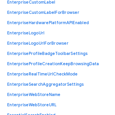
Enterprise
Custom
Label
Enterprise
Custom
Label
For
Browser
Enterprise
Hardware
Platform
A
P
I
Enabled
Enterprise
Logo
Url
Enterprise
Logo
Url
For
Browser
Enterprise
Profile
Badge
Toolbar
Settings
Enterprise
Profile
Creation
Keep
Browsing
Data
Enterprise
Real
Time
Url
Check
Mode
Enterprise
Search
Aggregator
Settings
Enterprise
Web
Store
Name
Enterprise
Web
Store
U
R
L