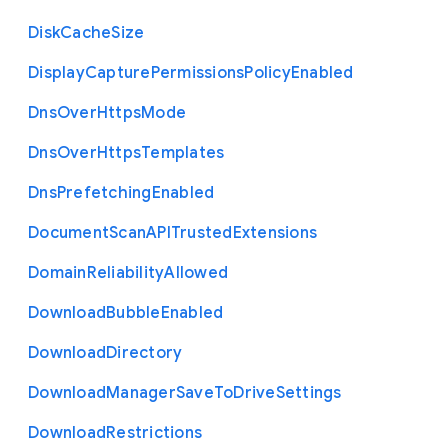
Disk
Cache
Size
Display
Capture
Permissions
Policy
Enabled
Dns
Over
Https
Mode
Dns
Over
Https
Templates
Dns
Prefetching
Enabled
Document
Scan
A
P
I
Trusted
Extensions
Domain
Reliability
Allowed
Download
Bubble
Enabled
Download
Directory
Download
Manager
Save
To
Drive
Settings
Download
Restrictions