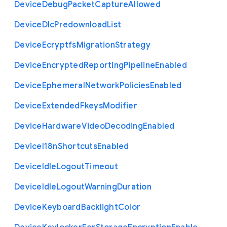
Device
Debug
Packet
Capture
Allowed
Device
Dlc
Predownload
List
Device
Ecryptfs
Migration
Strategy
Device
Encrypted
Reporting
Pipeline
Enabled
Device
Ephemeral
Network
Policies
Enabled
Device
Extended
Fkeys
Modifier
Device
Hardware
Video
Decoding
Enabled
Device
I18n
Shortcuts
Enabled
Device
Idle
Logout
Timeout
Device
Idle
Logout
Warning
Duration
Device
Keyboard
Backlight
Color