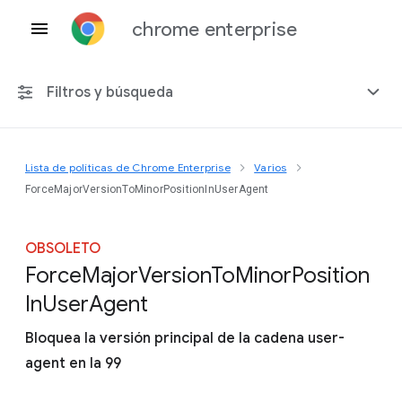
chrome enterprise
Filtros y búsqueda
Lista de políticas de Chrome Enterprise
Varios
Cualquier plataforma
ForceMajorVersionToMinorPositionInUserAgent
Chrome 151
OBSOLETO
Force
Major
Version
To
Minor
Position
In
User
Agent
Incluir políticas obsoletas
Bloquea la versión principal de la cadena user-
agent en la 99