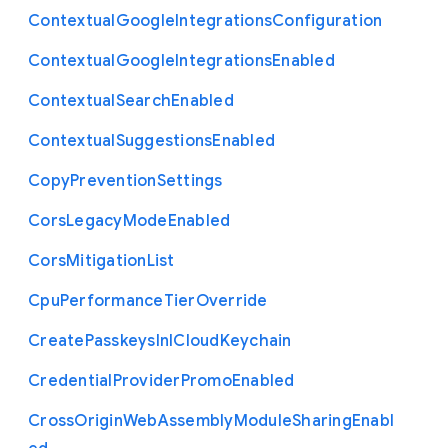
Contextual
Google
Integrations
Configuration
Contextual
Google
Integrations
Enabled
Contextual
Search
Enabled
Contextual
Suggestions
Enabled
Copy
Prevention
Settings
Cors
Legacy
Mode
Enabled
Cors
Mitigation
List
Cpu
Performance
Tier
Override
Create
Passkeys
In
I
Cloud
Keychain
Credential
Provider
Promo
Enabled
Cross
Origin
Web
Assembly
Module
Sharing
Enabl