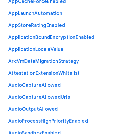
App
Cache
Force
Enabled
App
Launch
Automation
App
Store
Rating
Enabled
Application
Bound
Encryption
Enabled
Application
Locale
Value
Arc
Vm
Data
Migration
Strategy
Attestation
Extension
Whitelist
Audio
Capture
Allowed
Audio
Capture
Allowed
Urls
Audio
Output
Allowed
Audio
Process
High
Priority
Enabled
Audio
Sandbox
Enabled