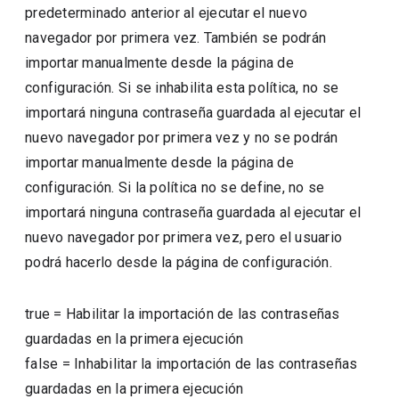
predeterminado anterior al ejecutar el nuevo
navegador por primera vez. También se podrán
importar manualmente desde la página de
configuración. Si se inhabilita esta política, no se
importará ninguna contraseña guardada al ejecutar el
nuevo navegador por primera vez y no se podrán
importar manualmente desde la página de
configuración. Si la política no se define, no se
importará ninguna contraseña guardada al ejecutar el
nuevo navegador por primera vez, pero el usuario
podrá hacerlo desde la página de configuración.
true
=
Habilitar la importación de las contraseñas
guardadas en la primera ejecución
false
=
Inhabilitar la importación de las contraseñas
guardadas en la primera ejecución