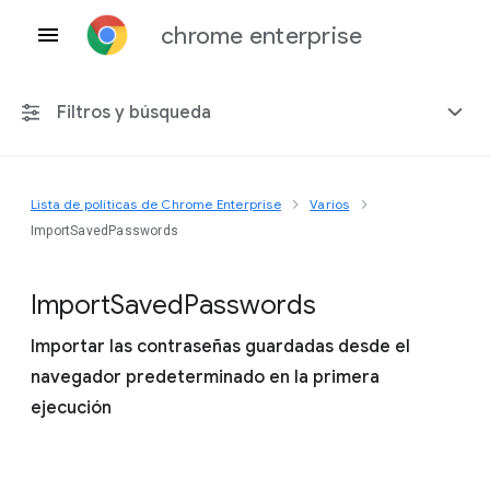
chrome enterprise
Filtros y búsqueda
Lista de políticas de Chrome Enterprise
Varios
Cualquier plataforma
ImportSavedPasswords
Chrome 151
Import
Saved
Passwords
Importar las contraseñas guardadas desde el
navegador predeterminado en la primera
Incluir políticas obsoletas
ejecución