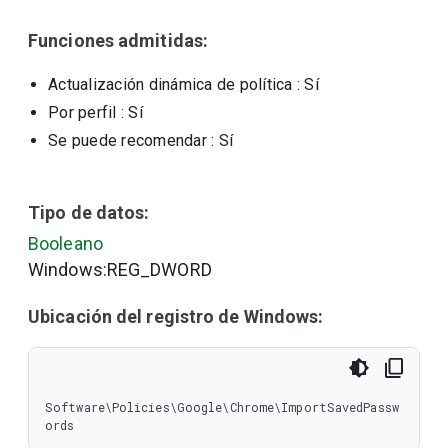
Funciones admitidas:
Actualización dinámica de política
: Sí
Por perfil
: Sí
Se puede recomendar
: Sí
Tipo de datos:
Booleano
Windows:REG_DWORD
Ubicación del registro de Windows:
Software\Policies\Google\Chrome\ImportSavedPassw
ords