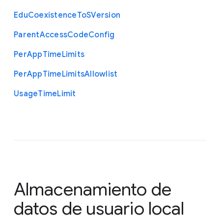
Edu
Coexistence
To
S
Version
Parent
Access
Code
Config
Per
App
Time
Limits
Per
App
Time
Limits
Allowlist
Usage
Time
Limit
Almacenamiento de
datos de usuario local