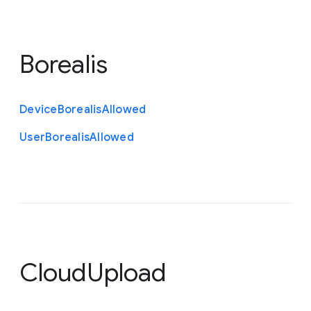
Borealis
Device
Borealis
Allowed
User
Borealis
Allowed
CloudUpload