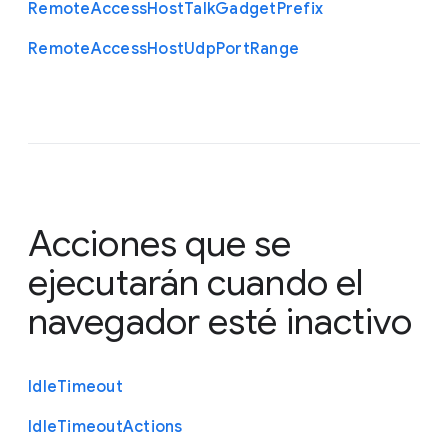
Remote
Access
Host
Talk
Gadget
Prefix
Remote
Access
Host
Udp
Port
Range
Acciones que se
ejecutarán cuando el
navegador esté inactivo
Idle
Timeout
Idle
Timeout
Actions