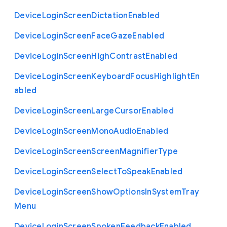
Device
Login
Screen
Dictation
Enabled
Device
Login
Screen
Face
Gaze
Enabled
Device
Login
Screen
High
Contrast
Enabled
Device
Login
Screen
Keyboard
Focus
Highlight
En
abled
Device
Login
Screen
Large
Cursor
Enabled
Device
Login
Screen
Mono
Audio
Enabled
Device
Login
Screen
Screen
Magnifier
Type
Device
Login
Screen
Select
To
Speak
Enabled
Device
Login
Screen
Show
Options
In
System
Tray
Menu
Device
Login
Screen
Spoken
Feedback
Enabled