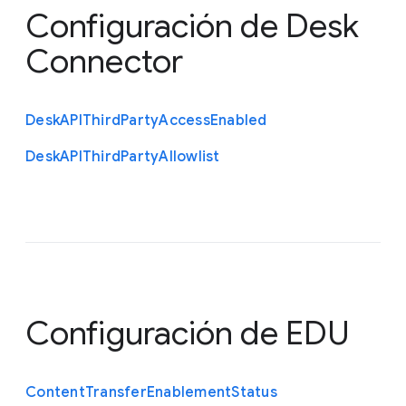
Configuración de Desk
Connector
Desk
A
P
I
Third
Party
Access
Enabled
Desk
A
P
I
Third
Party
Allowlist
Configuración de EDU
Content
Transfer
Enablement
Status