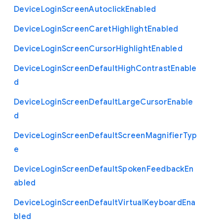
Device
Login
Screen
Autoclick
Enabled
Device
Login
Screen
Caret
Highlight
Enabled
Device
Login
Screen
Cursor
Highlight
Enabled
Device
Login
Screen
Default
High
Contrast
Enable
d
Device
Login
Screen
Default
Large
Cursor
Enable
d
Device
Login
Screen
Default
Screen
Magnifier
Typ
e
Device
Login
Screen
Default
Spoken
Feedback
En
abled
Device
Login
Screen
Default
Virtual
Keyboard
Ena
bled