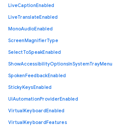
Live
Caption
Enabled
Live
Translate
Enabled
Mono
Audio
Enabled
Screen
Magnifier
Type
Select
To
Speak
Enabled
Show
Accessibility
Options
In
System
Tray
Menu
Spoken
Feedback
Enabled
Sticky
Keys
Enabled
Ui
Automation
Provider
Enabled
Virtual
Keyboard
Enabled
Virtual
Keyboard
Features