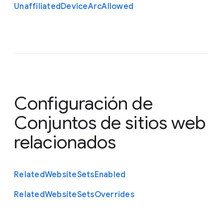
Unaffiliated
Device
Arc
Allowed
Configuración de
Conjuntos de sitios web
relacionados
Related
Website
Sets
Enabled
Related
Website
Sets
Overrides