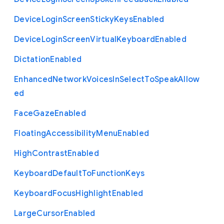
Device
Login
Screen
Sticky
Keys
Enabled
Device
Login
Screen
Virtual
Keyboard
Enabled
Dictation
Enabled
Enhanced
Network
Voices
In
Select
To
Speak
Allow
ed
Face
Gaze
Enabled
Floating
Accessibility
Menu
Enabled
High
Contrast
Enabled
Keyboard
Default
To
Function
Keys
Keyboard
Focus
Highlight
Enabled
Large
Cursor
Enabled