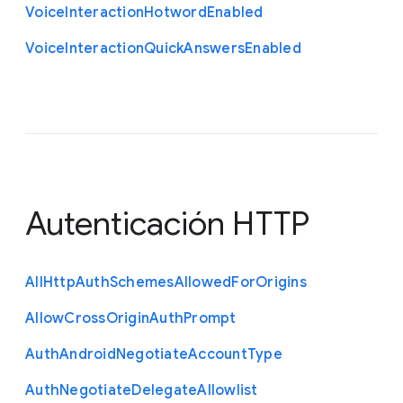
Voice
Interaction
Hotword
Enabled
Voice
Interaction
Quick
Answers
Enabled
Autenticación HTTP
All
Http
Auth
Schemes
Allowed
For
Origins
Allow
Cross
Origin
Auth
Prompt
Auth
Android
Negotiate
Account
Type
Auth
Negotiate
Delegate
Allowlist