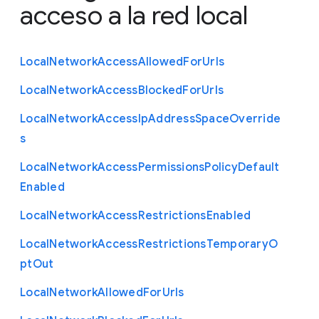
acceso a la red local
Local
Network
Access
Allowed
For
Urls
Local
Network
Access
Blocked
For
Urls
Local
Network
Access
Ip
Address
Space
Override
s
Local
Network
Access
Permissions
Policy
Default
Enabled
Local
Network
Access
Restrictions
Enabled
Local
Network
Access
Restrictions
Temporary
O
pt
Out
Local
Network
Allowed
For
Urls