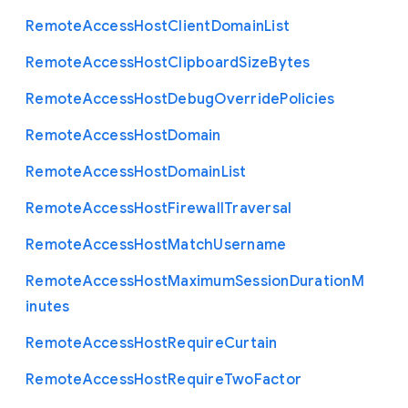
Remote
Access
Host
Client
Domain
List
Remote
Access
Host
Clipboard
Size
Bytes
Remote
Access
Host
Debug
Override
Policies
Remote
Access
Host
Domain
Remote
Access
Host
Domain
List
Remote
Access
Host
Firewall
Traversal
Remote
Access
Host
Match
Username
Remote
Access
Host
Maximum
Session
Duration
M
inutes
Remote
Access
Host
Require
Curtain
Remote
Access
Host
Require
Two
Factor