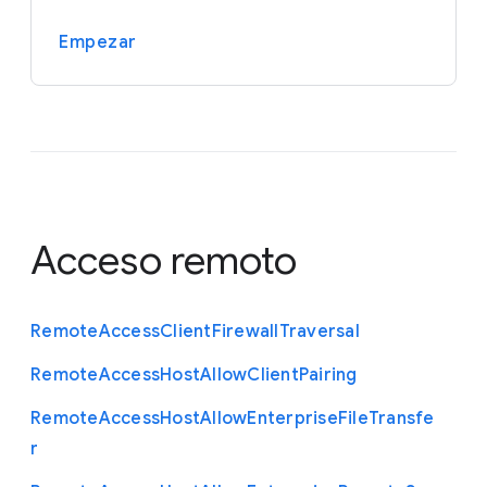
Empezar
Acceso remoto
Remote
Access
Client
Firewall
Traversal
Remote
Access
Host
Allow
Client
Pairing
Remote
Access
Host
Allow
Enterprise
File
Transfe
r