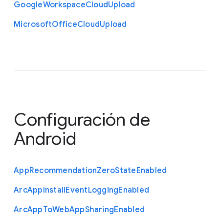
Google
Workspace
Cloud
Upload
Microsoft
Office
Cloud
Upload
Configuración de
Android
App
Recommendation
Zero
State
Enabled
Arc
App
Install
Event
Logging
Enabled
Arc
App
To
Web
App
Sharing
Enabled