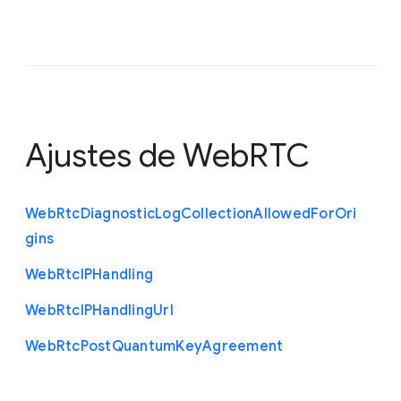
Ajustes de WebRTC
Web
Rtc
Diagnostic
Log
Collection
Allowed
For
Ori
gins
Web
Rtc
I
P
Handling
Web
Rtc
I
P
Handling
Url
Web
Rtc
Post
Quantum
Key
Agreement