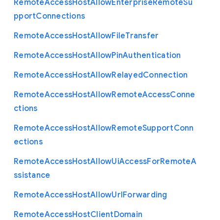
Remote
Access
Host
Allow
Enterprise
Remote
Su
pport
Connections
Remote
Access
Host
Allow
File
Transfer
Remote
Access
Host
Allow
Pin
Authentication
Remote
Access
Host
Allow
Relayed
Connection
Remote
Access
Host
Allow
Remote
Access
Conne
ctions
Remote
Access
Host
Allow
Remote
Support
Conn
ections
Remote
Access
Host
Allow
Ui
Access
For
Remote
A
ssistance
Remote
Access
Host
Allow
Url
Forwarding
Remote
Access
Host
Client
Domain