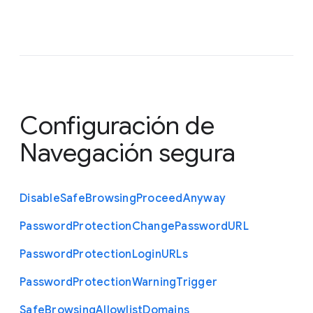
Configuración de
Navegación segura
Disable
Safe
Browsing
Proceed
Anyway
Password
Protection
Change
Password
U
R
L
Password
Protection
Login
U
R
Ls
Password
Protection
Warning
Trigger
Safe
Browsing
Allowlist
Domains