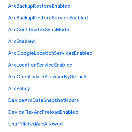
Arc
Backup
Restore
Enabled
Arc
Backup
Restore
Service
Enabled
Arc
Certificates
Sync
Mode
Arc
Enabled
Arc
Google
Location
Services
Enabled
Arc
Location
Service
Enabled
Arc
Open
Links
In
Browser
By
Default
Arc
Policy
Device
Arc
Data
Snapshot
Hours
Device
Flex
Arc
Preload
Enabled
Unaffiliated
Arc
Allowed