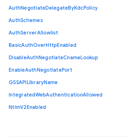
Auth
Negotiate
Delegate
By
Kdc
Policy
Auth
Schemes
Auth
Server
Allowlist
Basic
Auth
Over
Http
Enabled
Disable
Auth
Negotiate
Cname
Lookup
Enable
Auth
Negotiate
Port
G
S
S
A
P
I
Library
Name
Integrated
Web
Authentication
Allowed
Ntlm
V2
Enabled