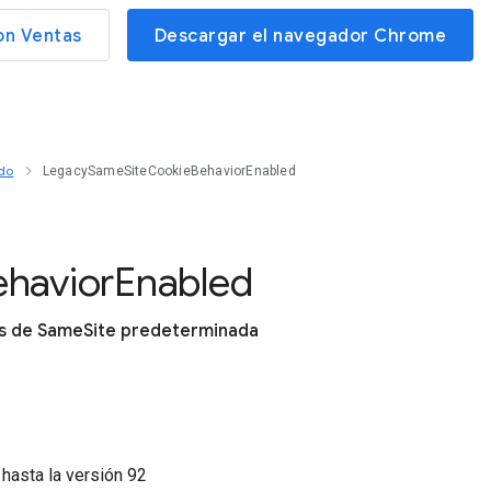
on Ventas
Descargar el navegador Chrome
do
LegacySameSiteCookieBehaviorEnabled
ehavior
Enabled
es de SameSite predeterminada
9
hasta la versión
92