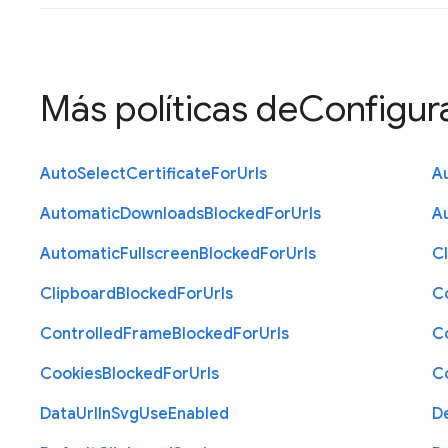
Más políticas de
Configur
Auto
Select
Certificate
For
Urls
A
Automatic
Downloads
Blocked
For
Urls
A
Automatic
Fullscreen
Blocked
For
Urls
C
Clipboard
Blocked
For
Urls
C
Controlled
Frame
Blocked
For
Urls
C
Cookies
Blocked
For
Urls
C
Data
Url
In
Svg
Use
Enabled
D