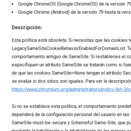
Google ChromeOS (Google ChromeOS)
de la versión
7
Google Chrome (Android)
de la versión
79
hasta la ver
Descripción:
Esta política está obsoleta. Si necesitas que las cookies
LegacySameSiteCookieBehaviorEnabledForDomainList. Te p
comportamiento antiguo de SameSite. Si restableces el c
especifiquen un atributo SameSite se tratarán como si fu
de que las cookies SameSite=None tengan el atributo Sec
se evalúe si dos sitios son iguales. Para ver la descripci
https://www.chromium.org/administrators/policy-list-3/
Si no se establece esta política, el comportamiento pred
dependerá de la configuración personal del usuario en la
SameSite-must-be-secure y Schemeful Same-Site, que pue
mediante la habilitación o la inhabilitación de las marca