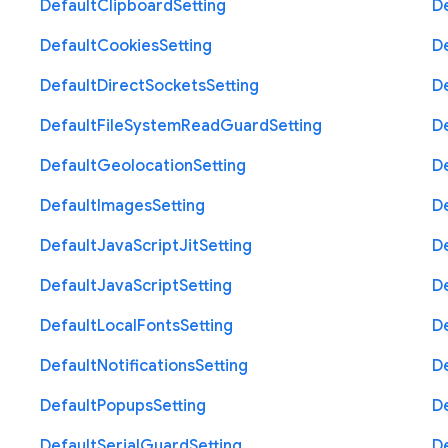
Default
Clipboard
Setting
D
Default
Cookies
Setting
D
Default
Direct
Sockets
Setting
D
Default
File
System
Read
Guard
Setting
D
Default
Geolocation
Setting
D
Default
Images
Setting
D
Default
Java
Script
Jit
Setting
D
Default
Java
Script
Setting
D
Default
Local
Fonts
Setting
D
Default
Notifications
Setting
D
Default
Popups
Setting
D
Default
Serial
Guard
Setting
D