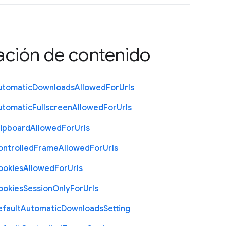
ación de contenido
utomatic
Downloads
Allowed
For
Urls
utomatic
Fullscreen
Allowed
For
Urls
lipboard
Allowed
For
Urls
ontrolled
Frame
Allowed
For
Urls
ookies
Allowed
For
Urls
ookies
Session
Only
For
Urls
efault
Automatic
Downloads
Setting