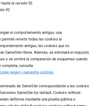
9
hasta la versión
92
sión
92
 tengan el comportamiento antiguo, usa
ermite revertir todas las cookies al
omportamiento antiguo, las cookies que no
eran SameSite=None. Además, se eliminará el requisito
ure y se omitirá la comparación de esquemas cuando
ón completa, consulta
cookie-legacy-samesite-policies
.
eterminado de SameSite correspondiente a las cookies
s funciones SameSite-by-default, Cookies-without-
den definirse mediante una prueba pública o
s same-site-by-default-cookies, cookies-without-same-