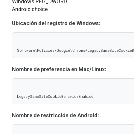
Windows:REG_DWORD
Android:choice
Ubicación del registro de Windows:
Software\Policies\Google\Chrome\LegacySameSiteCookieB
Nombre de preferencia en Mac/Linux:
LegacySameSiteCookieBehaviorEnabled
Nombre de restricción de Android: