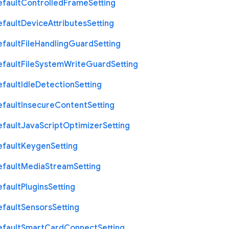
efault
Controlled
Frame
Setting
efault
Device
Attributes
Setting
efault
File
Handling
Guard
Setting
efault
File
System
Write
Guard
Setting
efault
Idle
Detection
Setting
efault
Insecure
Content
Setting
efault
Java
Script
Optimizer
Setting
efault
Keygen
Setting
efault
Media
Stream
Setting
efault
Plugins
Setting
efault
Sensors
Setting
efault
Smart
Card
Connect
Setting