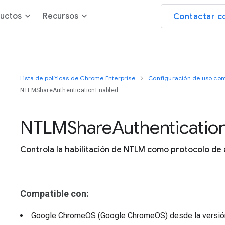
uctos
Recursos
Contactar c
Lista de políticas de Chrome Enterprise
Configuración de uso com
NTLMShareAuthenticationEnabled
N
T
L
M
Share
Authenticatio
Controla la habilitación de NTLM como protocolo de 
Compatible con:
Google ChromeOS (Google ChromeOS)
desde la versi