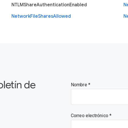
N
T
L
M
Share
Authentication
Enabled
N
Network
File
Shares
Allowed
N
oletín de
Nombre
Correo electrónico