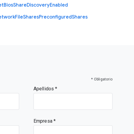
et
Bios
Share
Discovery
Enabled
etwork
File
Shares
Preconfigured
Shares
* Obligatorio
Apellidos
Empresa