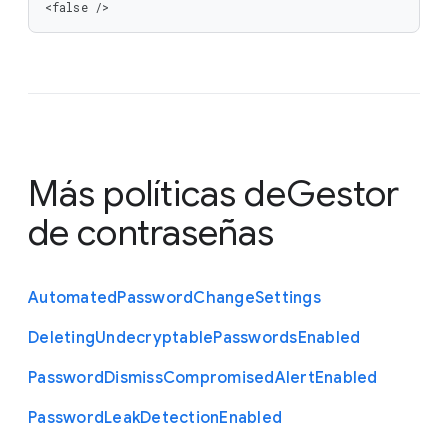
<false />
Más políticas de
Gestor
de contraseñas
Automated
Password
Change
Settings
Deleting
Undecryptable
Passwords
Enabled
Password
Dismiss
Compromised
Alert
Enabled
Password
Leak
Detection
Enabled