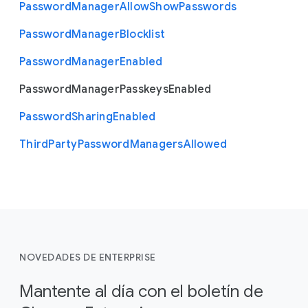
Password
Manager
Allow
Show
Passwords
Password
Manager
Blocklist
Password
Manager
Enabled
Password
Manager
Passkeys
Enabled
Password
Sharing
Enabled
Third
Party
Password
Managers
Allowed
NOVEDADES DE ENTERPRISE
Mantente al día con el boletín de