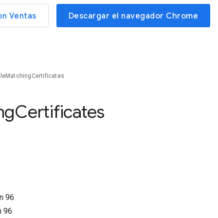
on Ventas
Descargar el navegador Chrome
leMatchingCertificates
ng
Certificates
ón
96
n
96