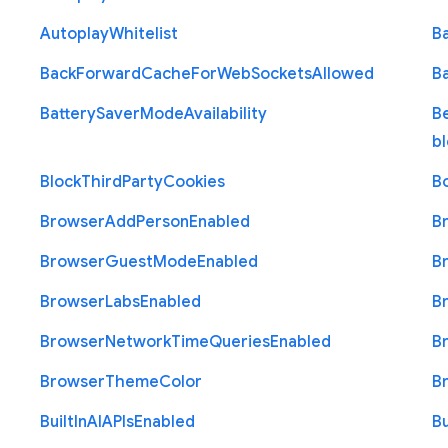
Autoplay
Whitelist
B
Back
Forward
Cache
For
Web
Sockets
Allowed
B
Battery
Saver
Mode
Availability
B
b
Block
Third
Party
Cookies
B
Browser
Add
Person
Enabled
B
Browser
Guest
Mode
Enabled
B
Browser
Labs
Enabled
B
Browser
Network
Time
Queries
Enabled
B
Browser
Theme
Color
B
Built
In
A
I
A
P
Is
Enabled
Bu