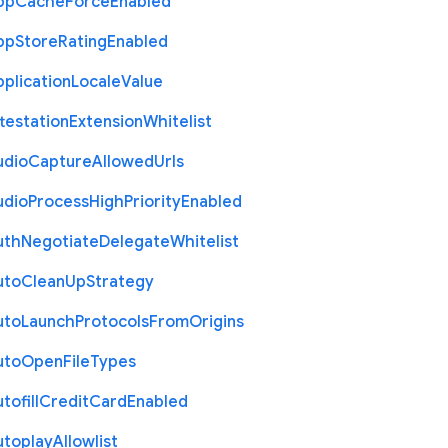
pp
Cache
Force
Enabled
pp
Store
Rating
Enabled
plication
Locale
Value
testation
Extension
Whitelist
udio
Capture
Allowed
Urls
udio
Process
High
Priority
Enabled
uth
Negotiate
Delegate
Whitelist
uto
Clean
Up
Strategy
uto
Launch
Protocols
From
Origins
uto
Open
File
Types
tofill
Credit
Card
Enabled
utoplay
Allowlist