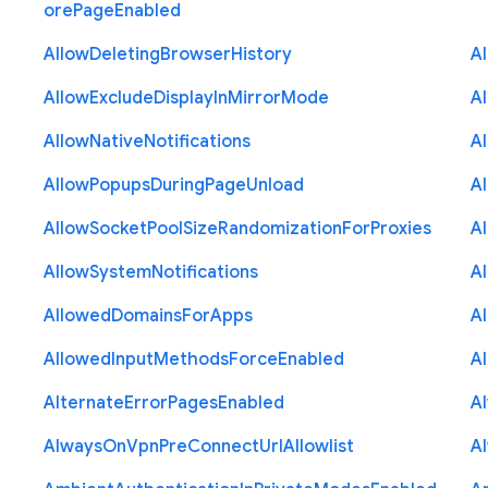
ore
Page
Enabled
Allow
Deleting
Browser
History
A
Allow
Exclude
Display
In
Mirror
Mode
A
Allow
Native
Notifications
A
Allow
Popups
During
Page
Unload
A
Allow
Socket
Pool
Size
Randomization
For
Proxies
A
Allow
System
Notifications
A
Allowed
Domains
For
Apps
A
Allowed
Input
Methods
Force
Enabled
A
Alternate
Error
Pages
Enabled
A
Always
On
Vpn
Pre
Connect
Url
Allowlist
A