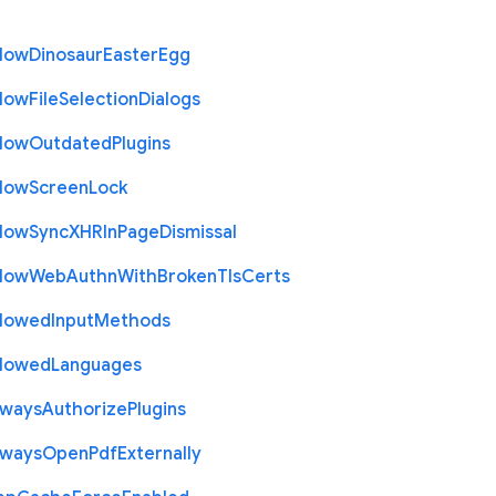
llow
Dinosaur
Easter
Egg
llow
File
Selection
Dialogs
llow
Outdated
Plugins
llow
Screen
Lock
llow
Sync
X
H
R
In
Page
Dismissal
llow
Web
Authn
With
Broken
Tls
Certs
llowed
Input
Methods
llowed
Languages
lways
Authorize
Plugins
lways
Open
Pdf
Externally