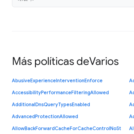
Más políticas de
Varios
Abusive
Experience
Intervention
Enforce
Ac
Accessibility
Performance
Filtering
Allowed
A
Additional
Dns
Query
Types
Enabled
A
Advanced
Protection
Allowed
A
Allow
Back
Forward
Cache
For
Cache
Control
No
St
A