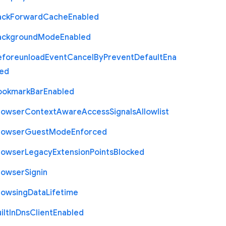
ack
Forward
Cache
Enabled
ackground
Mode
Enabled
eforeunload
Event
Cancel
By
Prevent
Default
Ena
led
ookmark
Bar
Enabled
rowser
Context
Aware
Access
Signals
Allowlist
rowser
Guest
Mode
Enforced
rowser
Legacy
Extension
Points
Blocked
rowser
Signin
rowsing
Data
Lifetime
ilt
In
Dns
Client
Enabled