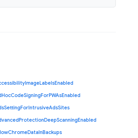
cessibility
Image
Labels
Enabled
d
Hoc
Code
Signing
For
P
W
As
Enabled
ds
Setting
For
Intrusive
Ads
Sites
dvanced
Protection
Deep
Scanning
Enabled
llow
Chrome
Data
In
Backups