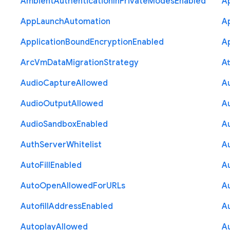
Ambient
Authentication
In
Private
Modes
Enabled
A
App
Launch
Automation
A
Application
Bound
Encryption
Enabled
Ap
Arc
Vm
Data
Migration
Strategy
At
Audio
Capture
Allowed
A
Audio
Output
Allowed
A
Audio
Sandbox
Enabled
A
Auth
Server
Whitelist
A
Auto
Fill
Enabled
A
Auto
Open
Allowed
For
U
R
Ls
A
Autofill
Address
Enabled
Au
Autoplay
Allowed
A