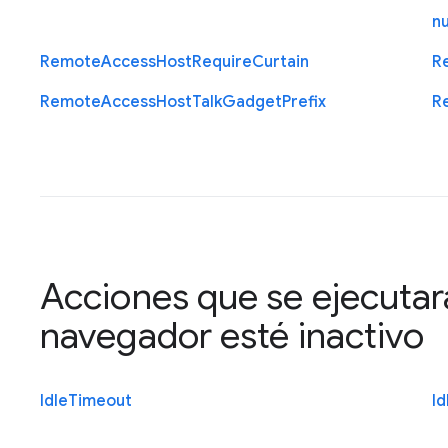
n
Remote
Access
Host
Require
Curtain
R
Remote
Access
Host
Talk
Gadget
Prefix
R
Acciones que se ejecutar
navegador esté inactivo
Idle
Timeout
Id