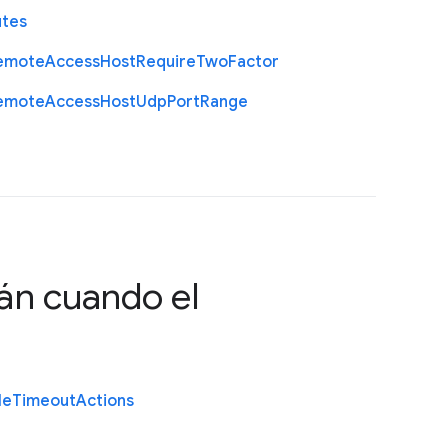
utes
emote
Access
Host
Require
Two
Factor
emote
Access
Host
Udp
Port
Range
án cuando el
le
Timeout
Actions