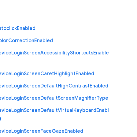
toclick
Enabled
olor
Correction
Enabled
evice
Login
Screen
Accessibility
Shortcuts
Enable
evice
Login
Screen
Caret
Highlight
Enabled
evice
Login
Screen
Default
High
Contrast
Enabled
evice
Login
Screen
Default
Screen
Magnifier
Type
evice
Login
Screen
Default
Virtual
Keyboard
Enabl
d
evice
Login
Screen
Face
Gaze
Enabled