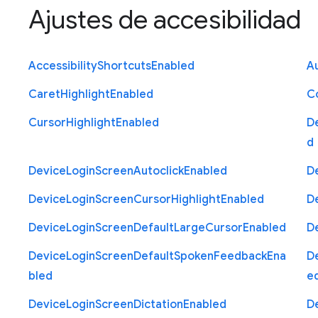
Ajustes de accesibilidad
Accessibility
Shortcuts
Enabled
Au
Caret
Highlight
Enabled
C
Cursor
Highlight
Enabled
D
d
Device
Login
Screen
Autoclick
Enabled
D
Device
Login
Screen
Cursor
Highlight
Enabled
D
Device
Login
Screen
Default
Large
Cursor
Enabled
D
Device
Login
Screen
Default
Spoken
Feedback
Ena
D
bled
e
Device
Login
Screen
Dictation
Enabled
D