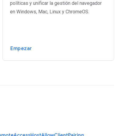
políticas y unificar la gestión del navegador
en Windows, Mac, Linux y ChromeOS.
Empezar
emote
Access
Host
Allow
Client
Pairing