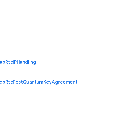
eb
Rtc
I
P
Handling
eb
Rtc
Post
Quantum
Key
Agreement