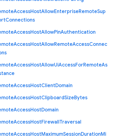
emote
Access
Host
Allow
Enterprise
Remote
Sup
ort
Connections
emote
Access
Host
Allow
Pin
Authentication
emote
Access
Host
Allow
Remote
Access
Connec
ons
emote
Access
Host
Allow
Ui
Access
For
Remote
As
stance
emote
Access
Host
Client
Domain
emote
Access
Host
Clipboard
Size
Bytes
emote
Access
Host
Domain
emote
Access
Host
Firewall
Traversal
emote
Access
Host
Maximum
Session
Duration
Mi