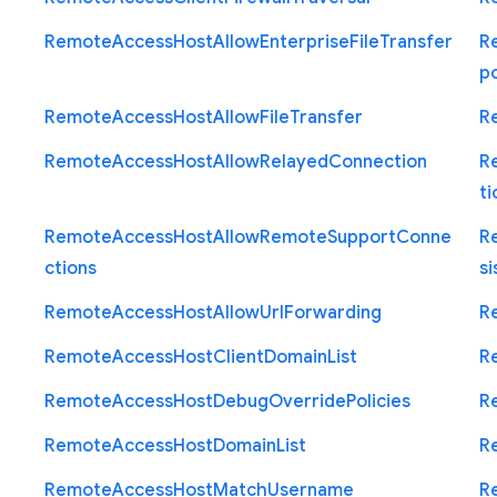
Remote
Access
Host
Allow
Enterprise
File
Transfer
R
p
Remote
Access
Host
Allow
File
Transfer
R
Remote
Access
Host
Allow
Relayed
Connection
R
ti
Remote
Access
Host
Allow
Remote
Support
Conne
R
ctions
si
Remote
Access
Host
Allow
Url
Forwarding
R
Remote
Access
Host
Client
Domain
List
R
Remote
Access
Host
Debug
Override
Policies
R
Remote
Access
Host
Domain
List
R
Remote
Access
Host
Match
Username
R