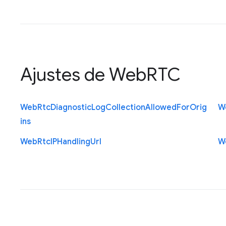
Ajustes de WebRTC
Web
Rtc
Diagnostic
Log
Collection
Allowed
For
Orig
W
ins
Web
Rtc
I
P
Handling
Url
W