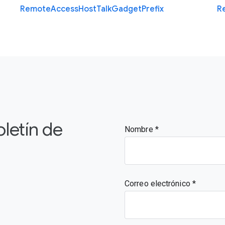
Remote
Access
Host
Talk
Gadget
Prefix
R
oletín de
Nombre
Correo electrónico