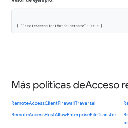
{ "RemoteAccessHostMatchUsername": true }
Más políticas de
Acceso 
Remote
Access
Client
Firewall
Traversal
R
Remote
Access
Host
Allow
Enterprise
File
Transfer
R
p