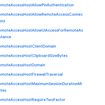
emote
Access
Host
Allow
Pin
Authentication
emote
Access
Host
Allow
Remote
Access
Connec
ons
emote
Access
Host
Allow
Ui
Access
For
Remote
As
stance
emote
Access
Host
Client
Domain
emote
Access
Host
Clipboard
Size
Bytes
emote
Access
Host
Domain
emote
Access
Host
Firewall
Traversal
emote
Access
Host
Maximum
Session
Duration
Mi
utes
emote
Access
Host
Require
Two
Factor