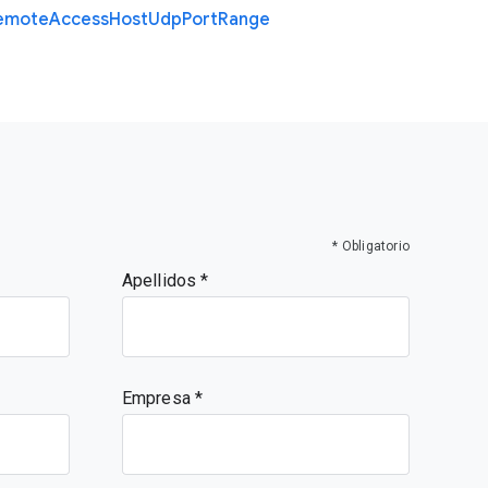
emote
Access
Host
Udp
Port
Range
* Obligatorio
Apellidos
Empresa