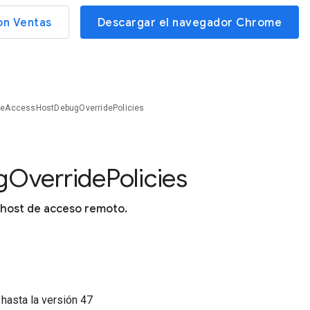
on Ventas
Descargar el navegador Chrome
eAccessHostDebugOverridePolicies
g
Override
Policies
l host de acceso remoto.
5
hasta la versión
47