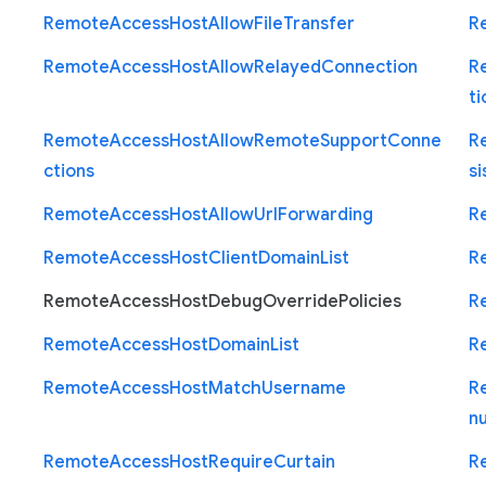
Remote
Access
Host
Allow
File
Transfer
R
Remote
Access
Host
Allow
Relayed
Connection
R
ti
Remote
Access
Host
Allow
Remote
Support
Conne
R
ctions
si
Remote
Access
Host
Allow
Url
Forwarding
R
Remote
Access
Host
Client
Domain
List
R
Remote
Access
Host
Debug
Override
Policies
R
Remote
Access
Host
Domain
List
R
Remote
Access
Host
Match
Username
R
n
Remote
Access
Host
Require
Curtain
R