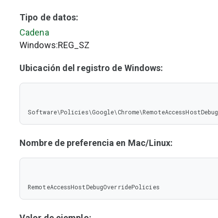
Tipo de datos:
Cadena
Windows:REG_SZ
Ubicación del registro de Windows:
Software\Policies\Google\Chrome\RemoteAccessHostDebug
Nombre de preferencia en Mac/Linux:
RemoteAccessHostDebugOverridePolicies
Valor de ejemplo: