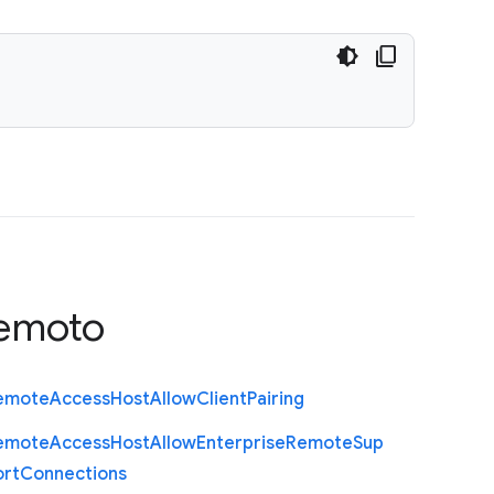
remoto
emote
Access
Host
Allow
Client
Pairing
emote
Access
Host
Allow
Enterprise
Remote
Sup
ort
Connections