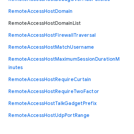
Remote
Access
Host
Domain
Remote
Access
Host
Domain
List
Remote
Access
Host
Firewall
Traversal
Remote
Access
Host
Match
Username
Remote
Access
Host
Maximum
Session
Duration
M
inutes
Remote
Access
Host
Require
Curtain
Remote
Access
Host
Require
Two
Factor
Remote
Access
Host
Talk
Gadget
Prefix
Remote
Access
Host
Udp
Port
Range