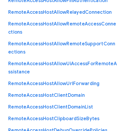
Remote
Access
Host
Allow
Pin
Authentication
Remote
Access
Host
Allow
Relayed
Connection
Remote
Access
Host
Allow
Remote
Access
Conne
ctions
Remote
Access
Host
Allow
Remote
Support
Conn
ections
Remote
Access
Host
Allow
Ui
Access
For
Remote
A
ssistance
Remote
Access
Host
Allow
Url
Forwarding
Remote
Access
Host
Client
Domain
Remote
Access
Host
Client
Domain
List
Remote
Access
Host
Clipboard
Size
Bytes
Remote
Access
Host
Debug
Override
Policies