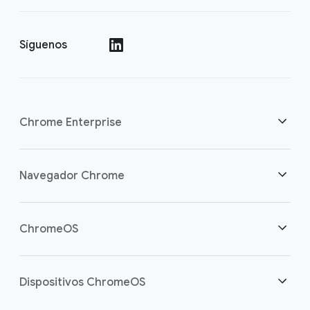
Síguenos
()
Chrome Enterprise
Seguridad
Navegador Chrome
Equipamos a los trabajadores de la nube
Descripción general
ChromeOS
Inversión inteligente
Descargas
Descripción general
Dispositivos ChromeOS
Contactar con Ventas