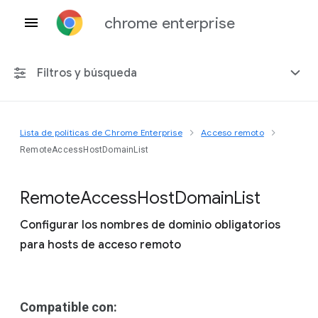
chrome enterprise
Filtros y búsqueda
Lista de políticas de Chrome Enterprise
Acceso remoto
Cualquier plataforma
RemoteAccessHostDomainList
Chrome 151
Remote
Access
Host
Domain
List
Configurar los nombres de dominio obligatorios
para hosts de acceso remoto
Incluir políticas obsoletas
Compatible con: