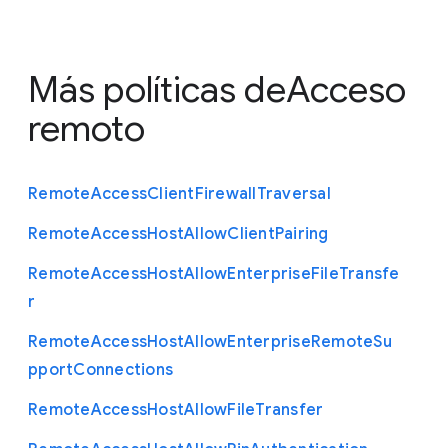
Más políticas de
Acceso
remoto
Remote
Access
Client
Firewall
Traversal
Remote
Access
Host
Allow
Client
Pairing
Remote
Access
Host
Allow
Enterprise
File
Transfe
r
Remote
Access
Host
Allow
Enterprise
Remote
Su
pport
Connections
Remote
Access
Host
Allow
File
Transfer