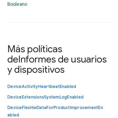
Booleano
Más políticas
de
Informes de usuarios
y dispositivos
Device
Activity
Heartbeat
Enabled
Device
Extensions
System
Log
Enabled
Device
Flex
Hw
Data
For
Product
Improvement
En
abled