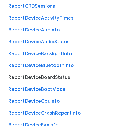
Report
C
R
D
Sessions
Report
Device
Activity
Times
Report
Device
App
Info
Report
Device
Audio
Status
Report
Device
Backlight
Info
Report
Device
Bluetooth
Info
Report
Device
Board
Status
Report
Device
Boot
Mode
Report
Device
Cpu
Info
Report
Device
Crash
Report
Info
Report
Device
Fan
Info