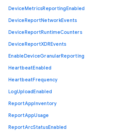
Device
Metrics
Reporting
Enabled
Device
Report
Network
Events
Device
Report
Runtime
Counters
Device
Report
X
D
R
Events
Enable
Device
Granular
Reporting
Heartbeat
Enabled
Heartbeat
Frequency
Log
Upload
Enabled
Report
App
Inventory
Report
App
Usage
Report
Arc
Status
Enabled