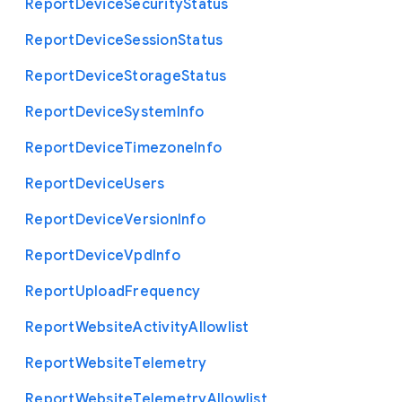
Report
Device
Security
Status
Report
Device
Session
Status
Report
Device
Storage
Status
Report
Device
System
Info
Report
Device
Timezone
Info
Report
Device
Users
Report
Device
Version
Info
Report
Device
Vpd
Info
Report
Upload
Frequency
Report
Website
Activity
Allowlist
Report
Website
Telemetry
Report
Website
Telemetry
Allowlist