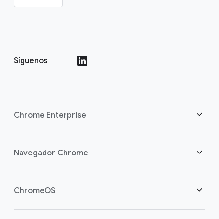
Síguenos
()
Chrome Enterprise
Seguridad
Navegador Chrome
Equipamos a los trabajadores de la nube
Descripción general
ChromeOS
Inversión inteligente