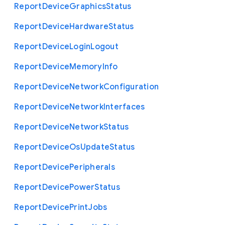
Report
Device
Graphics
Status
Report
Device
Hardware
Status
Report
Device
Login
Logout
Report
Device
Memory
Info
Report
Device
Network
Configuration
Report
Device
Network
Interfaces
Report
Device
Network
Status
Report
Device
Os
Update
Status
Report
Device
Peripherals
Report
Device
Power
Status
Report
Device
Print
Jobs