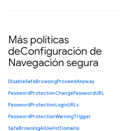
Más políticas
de
Configuración de
Navegación segura
Disable
Safe
Browsing
Proceed
Anyway
Password
Protection
Change
Password
U
R
L
Password
Protection
Login
U
R
Ls
Password
Protection
Warning
Trigger
Safe
Browsing
Allowlist
Domains