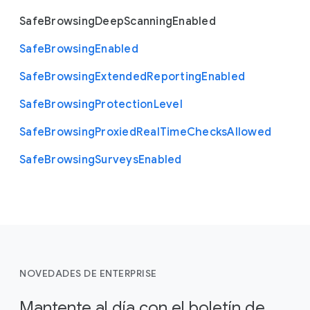
Safe
Browsing
Deep
Scanning
Enabled
Safe
Browsing
Enabled
Safe
Browsing
Extended
Reporting
Enabled
Safe
Browsing
Protection
Level
Safe
Browsing
Proxied
Real
Time
Checks
Allowed
Safe
Browsing
Surveys
Enabled
NOVEDADES DE ENTERPRISE
Mantente al día con el boletín de