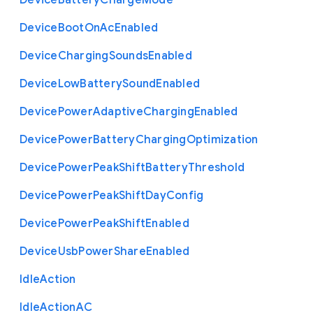
Device
Battery
Charge
Mode
Device
Boot
On
Ac
Enabled
Device
Charging
Sounds
Enabled
Device
Low
Battery
Sound
Enabled
Device
Power
Adaptive
Charging
Enabled
Device
Power
Battery
Charging
Optimization
Device
Power
Peak
Shift
Battery
Threshold
Device
Power
Peak
Shift
Day
Config
Device
Power
Peak
Shift
Enabled
Device
Usb
Power
Share
Enabled
Idle
Action
Idle
Action
A
C