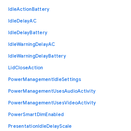
Idle
Action
Battery
Idle
Delay
A
C
Idle
Delay
Battery
Idle
Warning
Delay
A
C
Idle
Warning
Delay
Battery
Lid
Close
Action
Power
Management
Idle
Settings
Power
Management
Uses
Audio
Activity
Power
Management
Uses
Video
Activity
Power
Smart
Dim
Enabled
Presentation
Idle
Delay
Scale