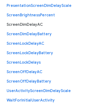
Presentation
Screen
Dim
Delay
Scale
Screen
Brightness
Percent
Screen
Dim
Delay
A
C
Screen
Dim
Delay
Battery
Screen
Lock
Delay
A
C
Screen
Lock
Delay
Battery
Screen
Lock
Delays
Screen
Off
Delay
A
C
Screen
Off
Delay
Battery
User
Activity
Screen
Dim
Delay
Scale
Wait
For
Initial
User
Activity