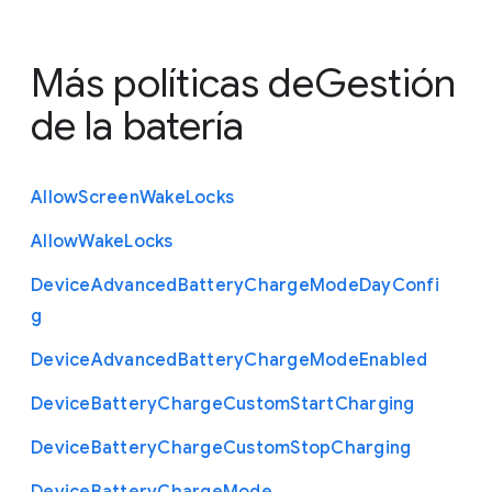
Más políticas de
Gestión
de la batería
Allow
Screen
Wake
Locks
Allow
Wake
Locks
Device
Advanced
Battery
Charge
Mode
Day
Confi
g
Device
Advanced
Battery
Charge
Mode
Enabled
Device
Battery
Charge
Custom
Start
Charging
Device
Battery
Charge
Custom
Stop
Charging