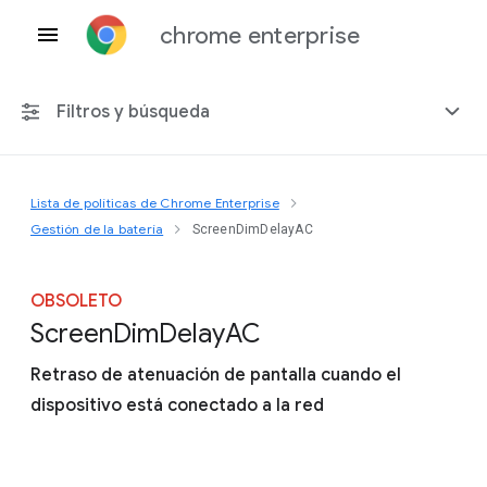
chrome enterprise
Filtros y búsqueda
Lista de políticas de Chrome Enterprise
Cualquier plataforma
Gestión de la batería
ScreenDimDelayAC
Chrome 151
OBSOLETO
Screen
Dim
Delay
A
C
Retraso de atenuación de pantalla cuando el
Incluir políticas obsoletas
dispositivo está conectado a la red