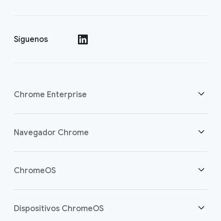
Síguenos
()
Chrome Enterprise
Seguridad
Navegador Chrome
Equipamos a los trabajadores de la nube
Descripción general
ChromeOS
Inversión inteligente
Descargas
Descripción general
Dispositivos ChromeOS