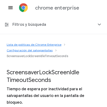
chrome enterprise
Filtros y búsqueda
Lista de políticas de Chrome Enterprise
Cualquier plataforma
Configuración del salvapantallas
ScreensaverLockScreenIdleTimeoutSeconds
Chrome 151
Screensaver
Lock
Screen
Idle
Timeout
Seconds
Incluir políticas obsoletas
Tiempo de espera por inactividad para el
salvapantallas del usuario en la pantalla de
bloqueo.