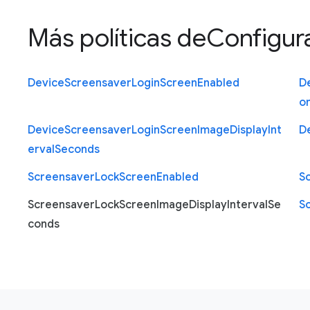
Más políticas de
Configura
Device
Screensaver
Login
Screen
Enabled
D
o
Device
Screensaver
Login
Screen
Image
Display
Int
D
erval
Seconds
Screensaver
Lock
Screen
Enabled
S
Screensaver
Lock
Screen
Image
Display
Interval
Se
S
conds