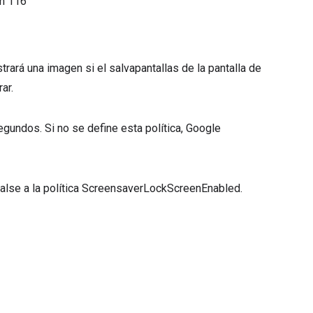
ón
116
trará una imagen si el salvapantallas de la pantalla de
ar.
gundos. Si no se define esta política, Google
r false a la política ScreensaverLockScreenEnabled.