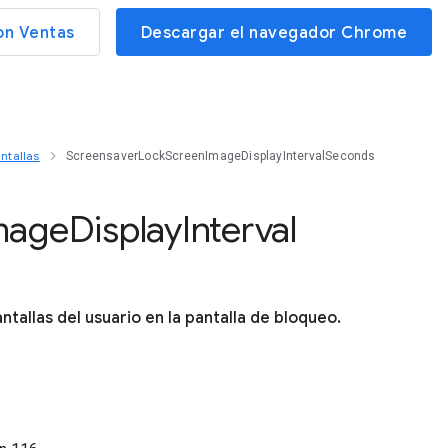
on Ventas
Descargar el navegador Chrome
ntallas
ScreensaverLockScreenImageDisplayIntervalSeconds
mage
Display
Interval
ntallas del usuario en la pantalla de bloqueo.