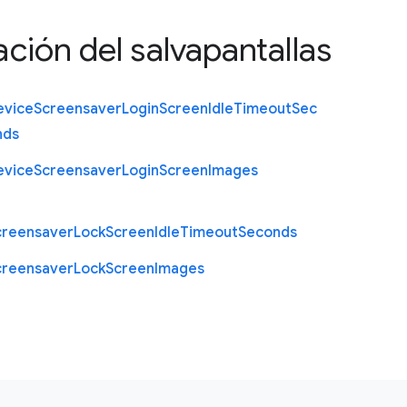
ción del salvapantallas
evice
Screensaver
Login
Screen
Idle
Timeout
Sec
nds
evice
Screensaver
Login
Screen
Images
creensaver
Lock
Screen
Idle
Timeout
Seconds
creensaver
Lock
Screen
Images