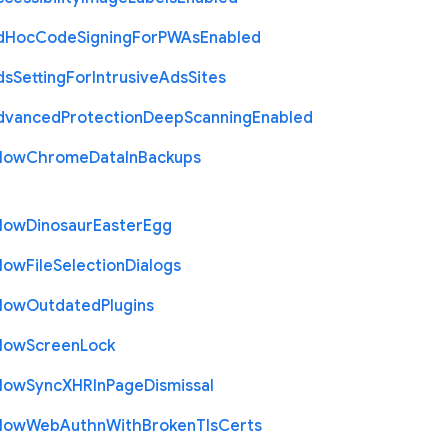
d
Hoc
Code
Signing
For
P
W
As
Enabled
ds
Setting
For
Intrusive
Ads
Sites
dvanced
Protection
Deep
Scanning
Enabled
llow
Chrome
Data
In
Backups
llow
Dinosaur
Easter
Egg
llow
File
Selection
Dialogs
llow
Outdated
Plugins
llow
Screen
Lock
llow
Sync
X
H
R
In
Page
Dismissal
llow
Web
Authn
With
Broken
Tls
Certs