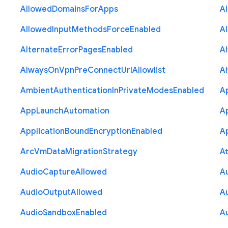
Allowed
Domains
For
Apps
A
Allowed
Input
Methods
Force
Enabled
A
Alternate
Error
Pages
Enabled
A
Always
On
Vpn
Pre
Connect
Url
Allowlist
A
Ambient
Authentication
In
Private
Modes
Enabled
A
App
Launch
Automation
A
Application
Bound
Encryption
Enabled
Ap
Arc
Vm
Data
Migration
Strategy
At
Audio
Capture
Allowed
A
Audio
Output
Allowed
A
Audio
Sandbox
Enabled
A