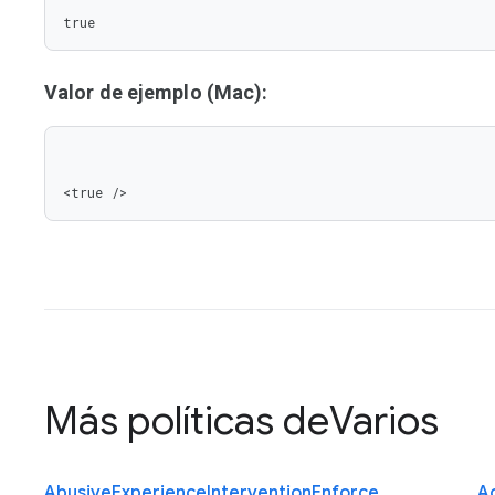
true
Valor de ejemplo (Mac):
<true />
Más políticas de
Varios
Abusive
Experience
Intervention
Enforce
Ac