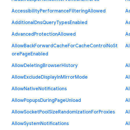
Accessibility
Performance
Filtering
Allowed
A
Additional
Dns
Query
Types
Enabled
A
Advanced
Protection
Allowed
A
Allow
Back
Forward
Cache
For
Cache
Control
No
St
A
ore
Page
Enabled
Allow
Deleting
Browser
History
A
Allow
Exclude
Display
In
Mirror
Mode
A
Allow
Native
Notifications
A
Allow
Popups
During
Page
Unload
A
Allow
Socket
Pool
Size
Randomization
For
Proxies
A
Allow
System
Notifications
A