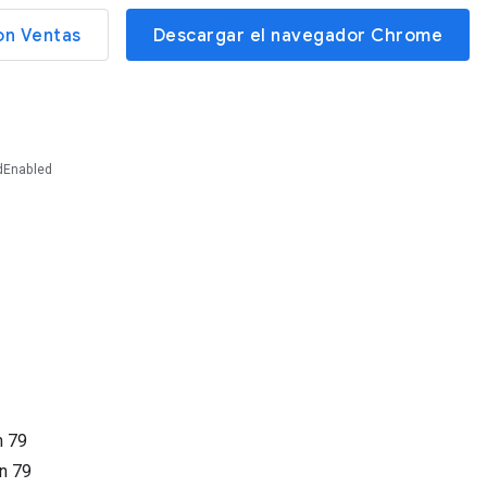
on Ventas
Descargar el navegador Chrome
dEnabled
n
79
ón
79