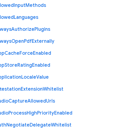
llowed
Input
Methods
llowed
Languages
lways
Authorize
Plugins
lways
Open
Pdf
Externally
pp
Cache
Force
Enabled
pp
Store
Rating
Enabled
plication
Locale
Value
testation
Extension
Whitelist
udio
Capture
Allowed
Urls
udio
Process
High
Priority
Enabled
uth
Negotiate
Delegate
Whitelist