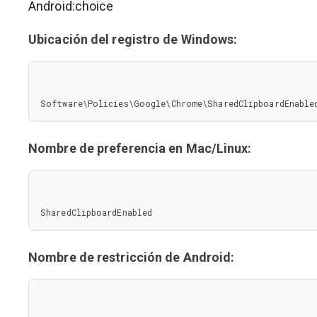
Android:choice
Ubicación del registro de Windows:
Software\Policies\Google\Chrome\SharedClipboardEnable
Nombre de preferencia en Mac/Linux:
SharedClipboardEnabled
Nombre de restricción de Android: