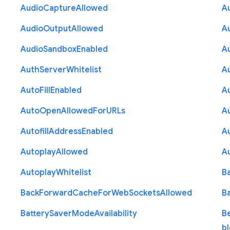
Audio
Capture
Allowed
A
Audio
Output
Allowed
A
Audio
Sandbox
Enabled
A
Auth
Server
Whitelist
A
Auto
Fill
Enabled
A
Auto
Open
Allowed
For
U
R
Ls
A
Autofill
Address
Enabled
Au
Autoplay
Allowed
A
Autoplay
Whitelist
B
Back
Forward
Cache
For
Web
Sockets
Allowed
B
Battery
Saver
Mode
Availability
B
b