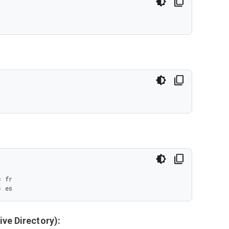
 fr

= es
ve Directory):