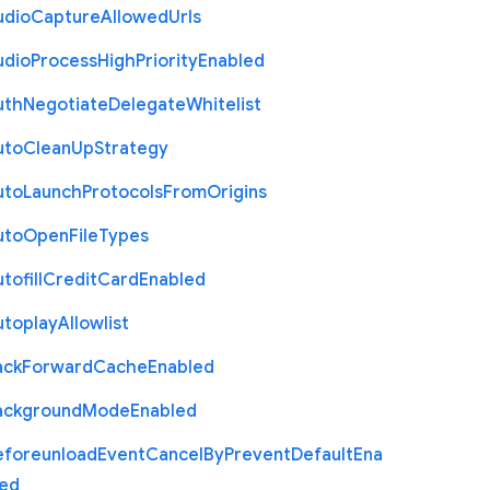
udio
Capture
Allowed
Urls
udio
Process
High
Priority
Enabled
uth
Negotiate
Delegate
Whitelist
uto
Clean
Up
Strategy
uto
Launch
Protocols
From
Origins
uto
Open
File
Types
tofill
Credit
Card
Enabled
utoplay
Allowlist
ack
Forward
Cache
Enabled
ackground
Mode
Enabled
eforeunload
Event
Cancel
By
Prevent
Default
Ena
led