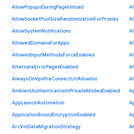
Allow
Popups
During
Page
Unload
A
Allow
Socket
Pool
Size
Randomization
For
Proxies
A
Allow
System
Notifications
A
Allowed
Domains
For
Apps
A
Allowed
Input
Methods
Force
Enabled
A
Alternate
Error
Pages
Enabled
A
Always
On
Vpn
Pre
Connect
Url
Allowlist
A
Ambient
Authentication
In
Private
Modes
Enabled
A
App
Launch
Automation
A
Application
Bound
Encryption
Enabled
Ap
Arc
Vm
Data
Migration
Strategy
At