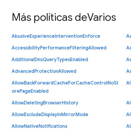
Más políticas de
Varios
Abusive
Experience
Intervention
Enforce
Ac
Accessibility
Performance
Filtering
Allowed
A
Additional
Dns
Query
Types
Enabled
A
Advanced
Protection
Allowed
A
Allow
Back
Forward
Cache
For
Cache
Control
No
St
A
ore
Page
Enabled
Allow
Deleting
Browser
History
A
Allow
Exclude
Display
In
Mirror
Mode
A
Allow
Native
Notifications
A