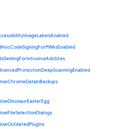
cessibility
Image
Labels
Enabled
d
Hoc
Code
Signing
For
P
W
As
Enabled
ds
Setting
For
Intrusive
Ads
Sites
dvanced
Protection
Deep
Scanning
Enabled
llow
Chrome
Data
In
Backups
llow
Dinosaur
Easter
Egg
llow
File
Selection
Dialogs
llow
Outdated
Plugins