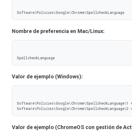
Software\Policies\Google\Chrome\SpellcheckLanguage
Nombre de preferencia en Mac/Linux:
SpellcheckLanguage
Valor de ejemplo (Windows):
Software\Policies\Google\Chrome\SpellcheckLanguage\1 =
Software\Policies\Google\Chrome\SpellcheckLanguage\2 
Valor de ejemplo (ChromeOS con gestión de Acti