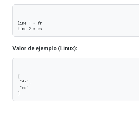
line 1 = fr

line 2 = es
Valor de ejemplo (Linux):
[

 "fr",

 "es"

]