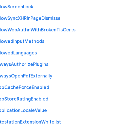
llow
Screen
Lock
llow
Sync
X
H
R
In
Page
Dismissal
llow
Web
Authn
With
Broken
Tls
Certs
llowed
Input
Methods
llowed
Languages
lways
Authorize
Plugins
lways
Open
Pdf
Externally
pp
Cache
Force
Enabled
pp
Store
Rating
Enabled
plication
Locale
Value
testation
Extension
Whitelist