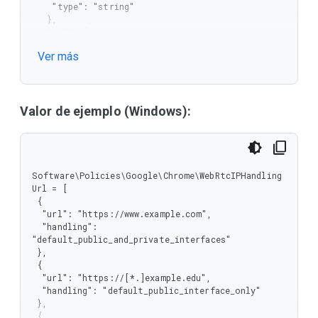
    "type": "string"

   },

   "url": {

    "type": "string"

Ver más
   }

  },

  "type": "object"

 },

 "type": "array"

Valor de ejemplo (Windows):
}
Software\Policies\Google\Chrome\WebRtcIPHandling
Url = [

 {

  "url": "https://www.example.com",

  "handling": 
"default_public_and_private_interfaces"

 },

 {

  "url": "https://[*.]example.edu",

  "handling": "default_public_interface_only"

 },

 {
