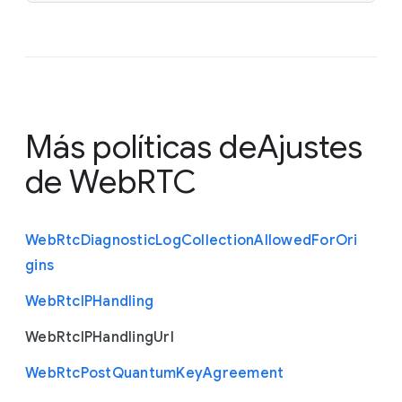
<key>url</key>

<string>*</string>

<key>handling</key>

<string>disable_non_proxied_udp</string></dict>

</array>
Más políticas de
Ajustes
de WebRTC
Web
Rtc
Diagnostic
Log
Collection
Allowed
For
Ori
gins
Web
Rtc
I
P
Handling
Web
Rtc
I
P
Handling
Url
Web
Rtc
Post
Quantum
Key
Agreement