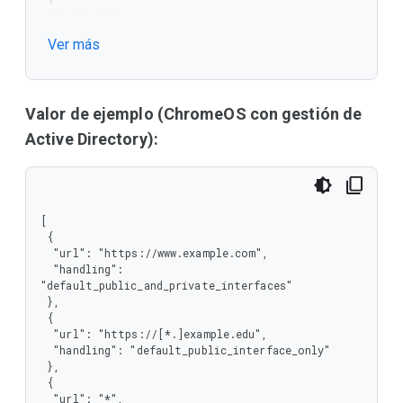
  "url": "*",

  "handling": "disable_non_proxied_udp"

Ver más
 }

]
Valor de ejemplo (ChromeOS con gestión de
Active Directory):
[

 {

  "url": "https://www.example.com",

  "handling": 
"default_public_and_private_interfaces"

 },

 {

  "url": "https://[*.]example.edu",

  "handling": "default_public_interface_only"

 },

 {

  "url": "*",
