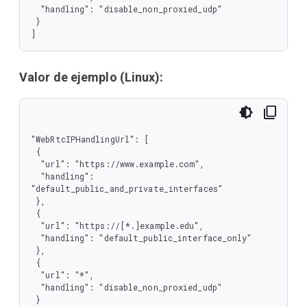
  "handling": "disable_non_proxied_udp"

 }

]
Valor de ejemplo (Linux):
"WebRtcIPHandlingUrl": [

 {

  "url": "https://www.example.com",

  "handling": 
"default_public_and_private_interfaces"

 },

 {

  "url": "https://[*.]example.edu",

  "handling": "default_public_interface_only"

 },

 {

  "url": "*",

  "handling": "disable_non_proxied_udp"

 }
