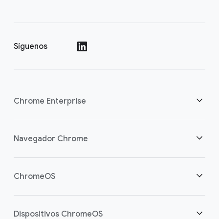
Síguenos
()
Chrome Enterprise
Seguridad
Navegador Chrome
Equipamos a los trabajadores de la nube
Descripción general
ChromeOS
Inversión inteligente
Descargas
Descripción general
Dispositivos ChromeOS