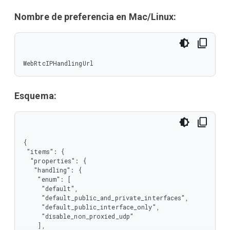
Nombre de preferencia en Mac/Linux:
WebRtcIPHandlingUrl
Esquema:
{

 "items": {

  "properties": {

   "handling": {

    "enum": [

     "default",

     "default_public_and_private_interfaces",

     "default_public_interface_only",

     "disable_non_proxied_udp"

    ],
