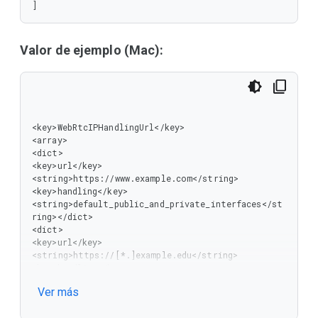
]
Valor de ejemplo (Mac):
<key>WebRtcIPHandlingUrl</key>

<array>

<dict>

<key>url</key>

<string>https://www.example.com</string>

<key>handling</key>

<string>default_public_and_private_interfaces</st
ring></dict>

<dict>

<key>url</key>

<string>https://[*.]example.edu</string>

<key>handling</key>

<string>default_public_interface_only</string>
Ver más
</dict>

<dict>
