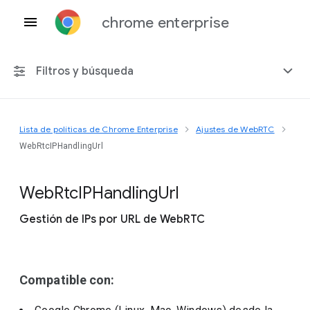
chrome enterprise
Filtros y búsqueda
Lista de políticas de Chrome Enterprise
Ajustes de WebRTC
Cualquier plataforma
WebRtcIPHandlingUrl
Chrome 151
Web
Rtc
I
P
Handling
Url
Gestión de IPs por URL de WebRTC
Incluir políticas obsoletas
Compatible con: