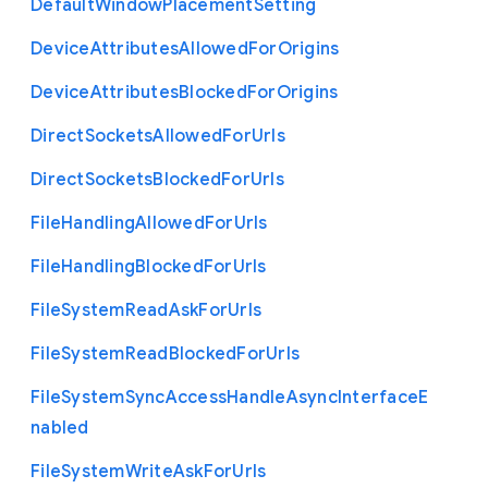
Default
Window
Placement
Setting
Device
Attributes
Allowed
For
Origins
Device
Attributes
Blocked
For
Origins
Direct
Sockets
Allowed
For
Urls
Direct
Sockets
Blocked
For
Urls
File
Handling
Allowed
For
Urls
File
Handling
Blocked
For
Urls
File
System
Read
Ask
For
Urls
File
System
Read
Blocked
For
Urls
File
System
Sync
Access
Handle
Async
Interface
E
nabled
File
System
Write
Ask
For
Urls