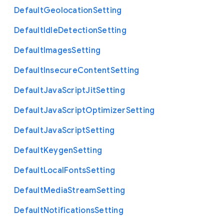
Default
Geolocation
Setting
Default
Idle
Detection
Setting
Default
Images
Setting
Default
Insecure
Content
Setting
Default
Java
Script
Jit
Setting
Default
Java
Script
Optimizer
Setting
Default
Java
Script
Setting
Default
Keygen
Setting
Default
Local
Fonts
Setting
Default
Media
Stream
Setting
Default
Notifications
Setting