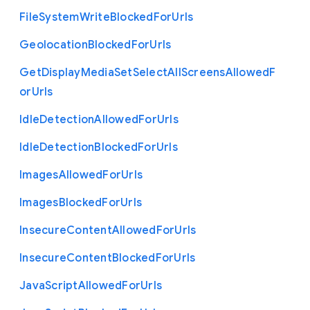
File
System
Write
Blocked
For
Urls
Geolocation
Blocked
For
Urls
Get
Display
Media
Set
Select
All
Screens
Allowed
F
or
Urls
Idle
Detection
Allowed
For
Urls
Idle
Detection
Blocked
For
Urls
Images
Allowed
For
Urls
Images
Blocked
For
Urls
Insecure
Content
Allowed
For
Urls
Insecure
Content
Blocked
For
Urls
Java
Script
Allowed
For
Urls