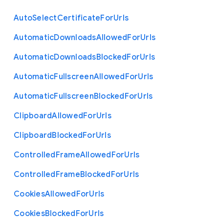
Auto
Select
Certificate
For
Urls
Automatic
Downloads
Allowed
For
Urls
Automatic
Downloads
Blocked
For
Urls
Automatic
Fullscreen
Allowed
For
Urls
Automatic
Fullscreen
Blocked
For
Urls
Clipboard
Allowed
For
Urls
Clipboard
Blocked
For
Urls
Controlled
Frame
Allowed
For
Urls
Controlled
Frame
Blocked
For
Urls
Cookies
Allowed
For
Urls
Cookies
Blocked
For
Urls