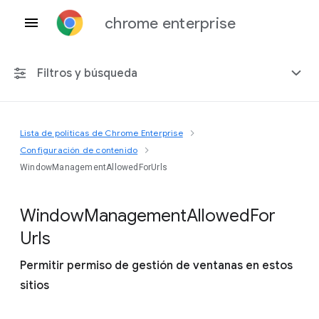
chrome enterprise
Filtros y búsqueda
Lista de políticas de Chrome Enterprise
Cualquier plataforma
Configuración de contenido
WindowManagementAllowedForUrls
Chrome 151
Window
Management
Allowed
For
Urls
Incluir políticas obsoletas
Permitir permiso de gestión de ventanas en estos
sitios