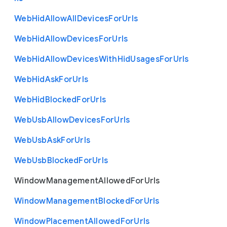
Web
Hid
Allow
All
Devices
For
Urls
Web
Hid
Allow
Devices
For
Urls
Web
Hid
Allow
Devices
With
Hid
Usages
For
Urls
Web
Hid
Ask
For
Urls
Web
Hid
Blocked
For
Urls
Web
Usb
Allow
Devices
For
Urls
Web
Usb
Ask
For
Urls
Web
Usb
Blocked
For
Urls
Window
Management
Allowed
For
Urls
Window
Management
Blocked
For
Urls
Window
Placement
Allowed
For
Urls