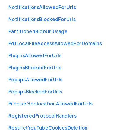
Notifications
Allowed
For
Urls
Notifications
Blocked
For
Urls
Partitioned
Blob
Url
Usage
Pdf
Local
File
Access
Allowed
For
Domains
Plugins
Allowed
For
Urls
Plugins
Blocked
For
Urls
Popups
Allowed
For
Urls
Popups
Blocked
For
Urls
Precise
Geolocation
Allowed
For
Urls
Registered
Protocol
Handlers
Restrict
You
Tube
Cookies
Deletion