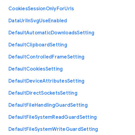
Cookies
Session
Only
For
Urls
Data
Url
In
Svg
Use
Enabled
Default
Automatic
Downloads
Setting
Default
Clipboard
Setting
Default
Controlled
Frame
Setting
Default
Cookies
Setting
Default
Device
Attributes
Setting
Default
Direct
Sockets
Setting
Default
File
Handling
Guard
Setting
Default
File
System
Read
Guard
Setting
Default
File
System
Write
Guard
Setting