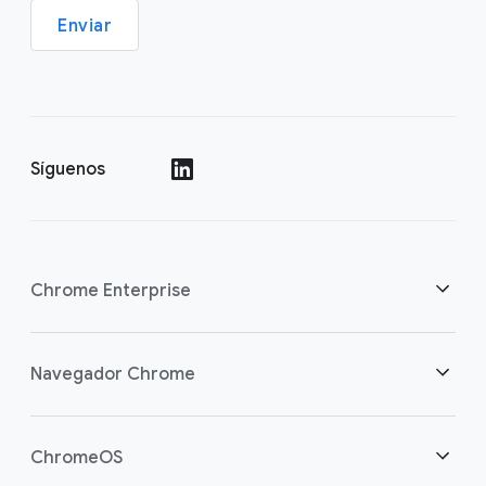
Enviar
Síguenos
()
Chrome Enterprise
Seguridad
Navegador Chrome
Equipamos a los trabajadores de la nube
Descripción general
ChromeOS