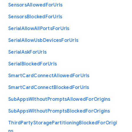
Sensors
Allowed
For
Urls
Sensors
Blocked
For
Urls
Serial
Allow
All
Ports
For
Urls
Serial
Allow
Usb
Devices
For
Urls
Serial
Ask
For
Urls
Serial
Blocked
For
Urls
Smart
Card
Connect
Allowed
For
Urls
Smart
Card
Connect
Blocked
For
Urls
Sub
Apps
Without
Prompts
Allowed
For
Origins
Sub
Apps
Without
Prompts
Blocked
For
Origins
Third
Party
Storage
Partitioning
Blocked
For
Origi
ns