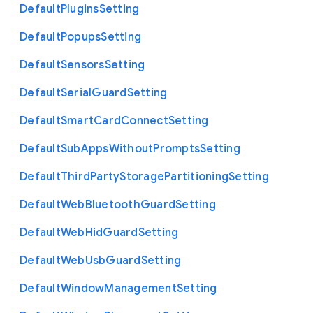
Default
Plugins
Setting
Default
Popups
Setting
Default
Sensors
Setting
Default
Serial
Guard
Setting
Default
Smart
Card
Connect
Setting
Default
Sub
Apps
Without
Prompts
Setting
Default
Third
Party
Storage
Partitioning
Setting
Default
Web
Bluetooth
Guard
Setting
Default
Web
Hid
Guard
Setting
Default
Web
Usb
Guard
Setting
Default
Window
Management
Setting