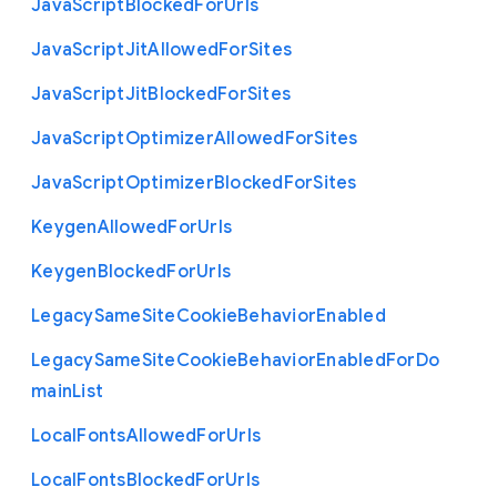
Java
Script
Blocked
For
Urls
Java
Script
Jit
Allowed
For
Sites
Java
Script
Jit
Blocked
For
Sites
Java
Script
Optimizer
Allowed
For
Sites
Java
Script
Optimizer
Blocked
For
Sites
Keygen
Allowed
For
Urls
Keygen
Blocked
For
Urls
Legacy
Same
Site
Cookie
Behavior
Enabled
Legacy
Same
Site
Cookie
Behavior
Enabled
For
Do
main
List
Local
Fonts
Allowed
For
Urls
Local
Fonts
Blocked
For
Urls