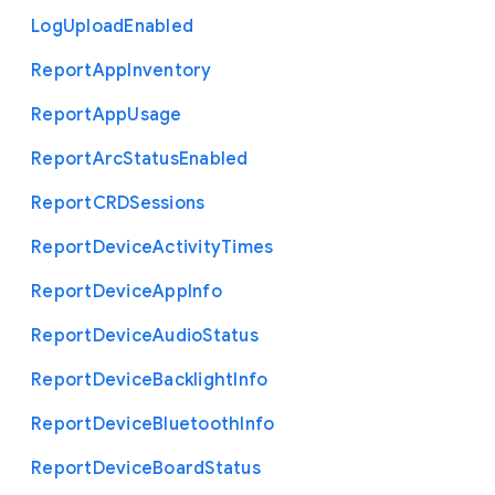
Log
Upload
Enabled
Report
App
Inventory
Report
App
Usage
Report
Arc
Status
Enabled
Report
C
R
D
Sessions
Report
Device
Activity
Times
Report
Device
App
Info
Report
Device
Audio
Status
Report
Device
Backlight
Info
Report
Device
Bluetooth
Info
Report
Device
Board
Status