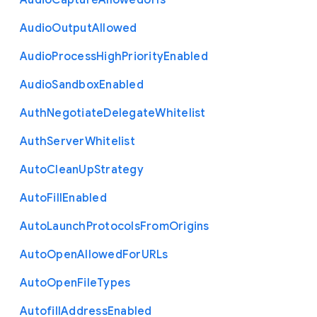
Audio
Capture
Allowed
Urls
Audio
Output
Allowed
Audio
Process
High
Priority
Enabled
Audio
Sandbox
Enabled
Auth
Negotiate
Delegate
Whitelist
Auth
Server
Whitelist
Auto
Clean
Up
Strategy
Auto
Fill
Enabled
Auto
Launch
Protocols
From
Origins
Auto
Open
Allowed
For
U
R
Ls
Auto
Open
File
Types
Autofill
Address
Enabled