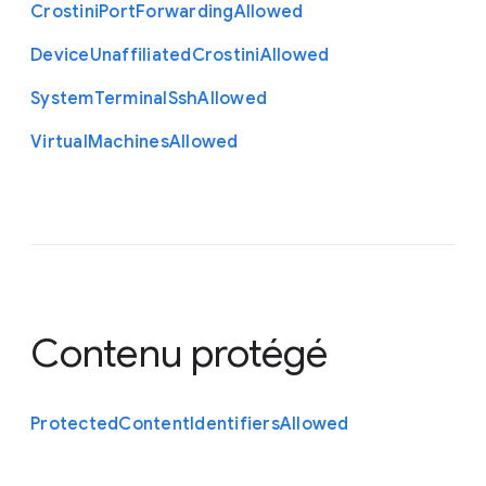
Crostini
Port
Forwarding
Allowed
Device
Unaffiliated
Crostini
Allowed
System
Terminal
Ssh
Allowed
Virtual
Machines
Allowed
Contenu protégé
Protected
Content
Identifiers
Allowed