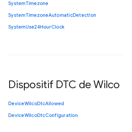
System
Timezone
System
Timezone
Automatic
Detection
System
Use24
Hour
Clock
Dispositif DTC de Wilco
Device
Wilco
Dtc
Allowed
Device
Wilco
Dtc
Configuration