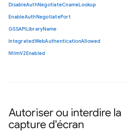
Disable
Auth
Negotiate
Cname
Lookup
Enable
Auth
Negotiate
Port
G
S
S
A
P
I
Library
Name
Integrated
Web
Authentication
Allowed
Ntlm
V2
Enabled
Autoriser ou interdire la
capture d'écran