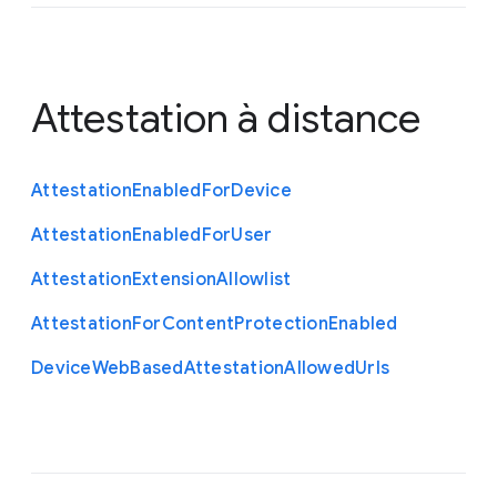
Attestation à distance
Attestation
Enabled
For
Device
Attestation
Enabled
For
User
Attestation
Extension
Allowlist
Attestation
For
Content
Protection
Enabled
Device
Web
Based
Attestation
Allowed
Urls