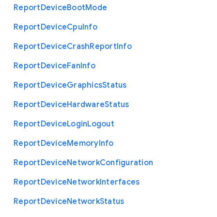
Report
Device
Boot
Mode
Report
Device
Cpu
Info
Report
Device
Crash
Report
Info
Report
Device
Fan
Info
Report
Device
Graphics
Status
Report
Device
Hardware
Status
Report
Device
Login
Logout
Report
Device
Memory
Info
Report
Device
Network
Configuration
Report
Device
Network
Interfaces
Report
Device
Network
Status