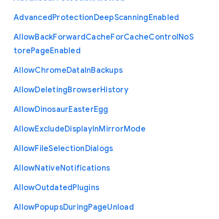
Advanced
Protection
Deep
Scanning
Enabled
Allow
Back
Forward
Cache
For
Cache
Control
No
S
tore
Page
Enabled
Allow
Chrome
Data
In
Backups
Allow
Deleting
Browser
History
Allow
Dinosaur
Easter
Egg
Allow
Exclude
Display
In
Mirror
Mode
Allow
File
Selection
Dialogs
Allow
Native
Notifications
Allow
Outdated
Plugins
Allow
Popups
During
Page
Unload