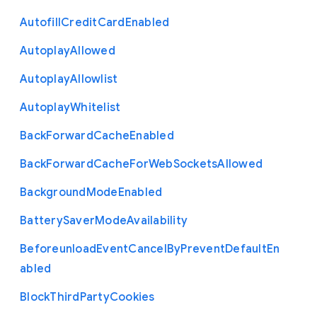
Autofill
Credit
Card
Enabled
Autoplay
Allowed
Autoplay
Allowlist
Autoplay
Whitelist
Back
Forward
Cache
Enabled
Back
Forward
Cache
For
Web
Sockets
Allowed
Background
Mode
Enabled
Battery
Saver
Mode
Availability
Beforeunload
Event
Cancel
By
Prevent
Default
En
abled
Block
Third
Party
Cookies