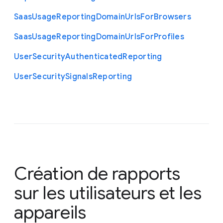
Saas
Usage
Reporting
Domain
Urls
For
Browsers
Saas
Usage
Reporting
Domain
Urls
For
Profiles
User
Security
Authenticated
Reporting
User
Security
Signals
Reporting
Création de rapports
sur les utilisateurs et les
appareils