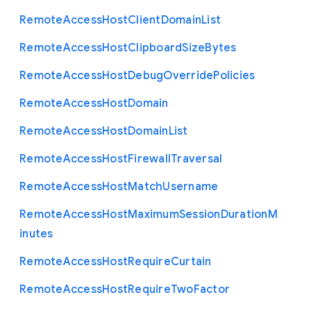
Remote
Access
Host
Client
Domain
List
Remote
Access
Host
Clipboard
Size
Bytes
Remote
Access
Host
Debug
Override
Policies
Remote
Access
Host
Domain
Remote
Access
Host
Domain
List
Remote
Access
Host
Firewall
Traversal
Remote
Access
Host
Match
Username
Remote
Access
Host
Maximum
Session
Duration
M
inutes
Remote
Access
Host
Require
Curtain
Remote
Access
Host
Require
Two
Factor