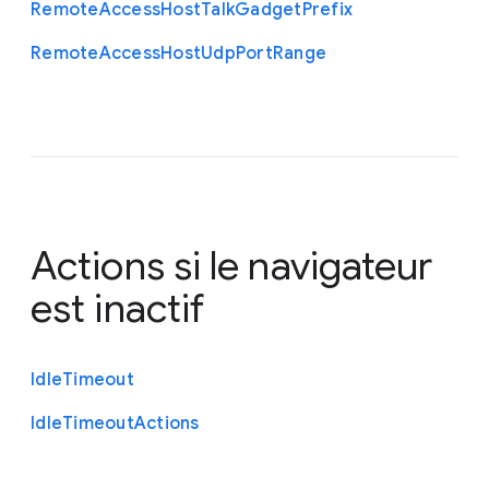
Remote
Access
Host
Talk
Gadget
Prefix
Remote
Access
Host
Udp
Port
Range
Actions si le navigateur
est inactif
Idle
Timeout
Idle
Timeout
Actions