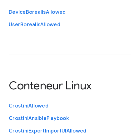
Device
Borealis
Allowed
User
Borealis
Allowed
Conteneur Linux
Crostini
Allowed
Crostini
Ansible
Playbook
Crostini
Export
Import
U
I
Allowed