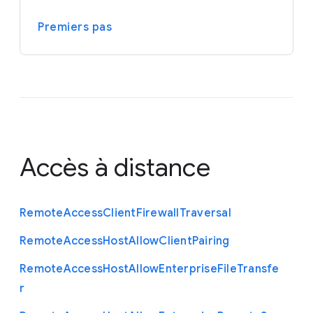
Premiers pas
Accès à distance
Remote
Access
Client
Firewall
Traversal
Remote
Access
Host
Allow
Client
Pairing
Remote
Access
Host
Allow
Enterprise
File
Transfe
r