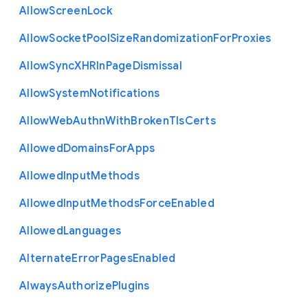
Allow
Screen
Lock
Allow
Socket
Pool
Size
Randomization
For
Proxies
Allow
Sync
X
H
R
In
Page
Dismissal
Allow
System
Notifications
Allow
Web
Authn
With
Broken
Tls
Certs
Allowed
Domains
For
Apps
Allowed
Input
Methods
Allowed
Input
Methods
Force
Enabled
Allowed
Languages
Alternate
Error
Pages
Enabled
Always
Authorize
Plugins