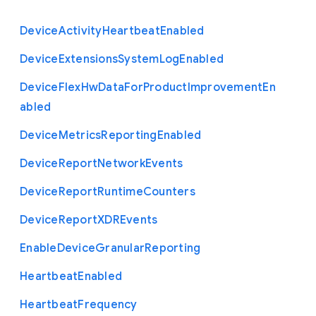
Device
Activity
Heartbeat
Enabled
Device
Extensions
System
Log
Enabled
Device
Flex
Hw
Data
For
Product
Improvement
En
abled
Device
Metrics
Reporting
Enabled
Device
Report
Network
Events
Device
Report
Runtime
Counters
Device
Report
X
D
R
Events
Enable
Device
Granular
Reporting
Heartbeat
Enabled
Heartbeat
Frequency