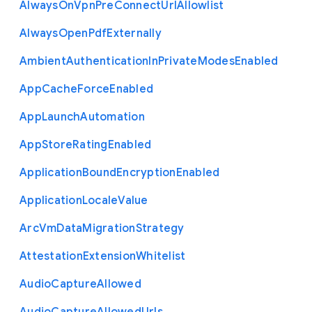
Always
On
Vpn
Pre
Connect
Url
Allowlist
Always
Open
Pdf
Externally
Ambient
Authentication
In
Private
Modes
Enabled
App
Cache
Force
Enabled
App
Launch
Automation
App
Store
Rating
Enabled
Application
Bound
Encryption
Enabled
Application
Locale
Value
Arc
Vm
Data
Migration
Strategy
Attestation
Extension
Whitelist
Audio
Capture
Allowed