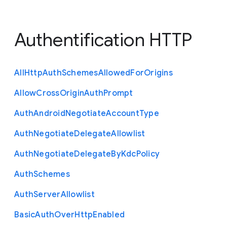
Authentification HTTP
All
Http
Auth
Schemes
Allowed
For
Origins
Allow
Cross
Origin
Auth
Prompt
Auth
Android
Negotiate
Account
Type
Auth
Negotiate
Delegate
Allowlist
Auth
Negotiate
Delegate
By
Kdc
Policy
Auth
Schemes
Auth
Server
Allowlist
Basic
Auth
Over
Http
Enabled