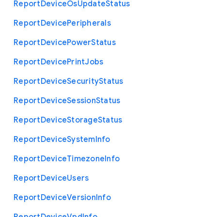
Report
Device
Os
Update
Status
Report
Device
Peripherals
Report
Device
Power
Status
Report
Device
Print
Jobs
Report
Device
Security
Status
Report
Device
Session
Status
Report
Device
Storage
Status
Report
Device
System
Info
Report
Device
Timezone
Info
Report
Device
Users
Report
Device
Version
Info