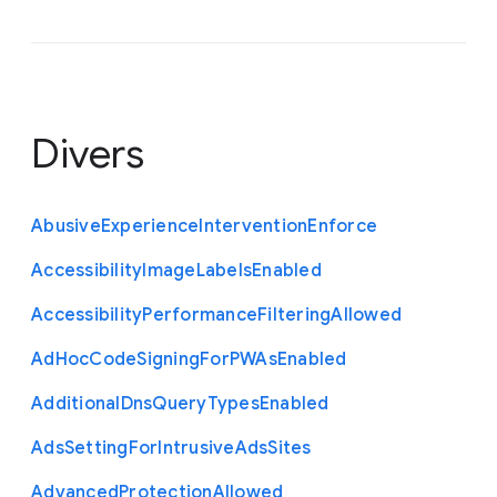
Divers
Abusive
Experience
Intervention
Enforce
Accessibility
Image
Labels
Enabled
Accessibility
Performance
Filtering
Allowed
Ad
Hoc
Code
Signing
For
P
W
As
Enabled
Additional
Dns
Query
Types
Enabled
Ads
Setting
For
Intrusive
Ads
Sites
Advanced
Protection
Allowed