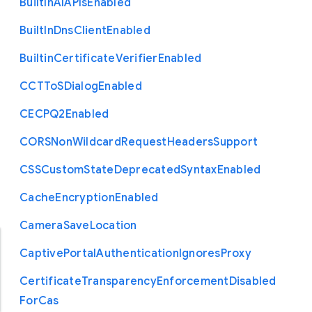
Built
In
A
I
A
P
Is
Enabled
Built
In
Dns
Client
Enabled
Builtin
Certificate
Verifier
Enabled
C
C
T
To
S
Dialog
Enabled
C
E
C
P
Q2
Enabled
C
O
R
S
Non
Wildcard
Request
Headers
Support
C
S
S
Custom
State
Deprecated
Syntax
Enabled
Cache
Encryption
Enabled
Camera
Save
Location
Captive
Portal
Authentication
Ignores
Proxy
Certificate
Transparency
Enforcement
Disabled
For
Cas