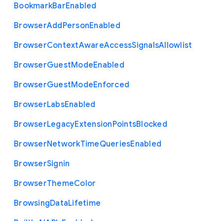
Bookmark
Bar
Enabled
Browser
Add
Person
Enabled
Browser
Context
Aware
Access
Signals
Allowlist
Browser
Guest
Mode
Enabled
Browser
Guest
Mode
Enforced
Browser
Labs
Enabled
Browser
Legacy
Extension
Points
Blocked
Browser
Network
Time
Queries
Enabled
Browser
Signin
Browser
Theme
Color
Browsing
Data
Lifetime