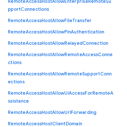
Remote
Access
Host
Allow
Enterprise
Remote
Su
pport
Connections
Remote
Access
Host
Allow
File
Transfer
Remote
Access
Host
Allow
Pin
Authentication
Remote
Access
Host
Allow
Relayed
Connection
Remote
Access
Host
Allow
Remote
Access
Conne
ctions
Remote
Access
Host
Allow
Remote
Support
Conn
ections
Remote
Access
Host
Allow
Ui
Access
For
Remote
A
ssistance
Remote
Access
Host
Allow
Url
Forwarding
Remote
Access
Host
Client
Domain