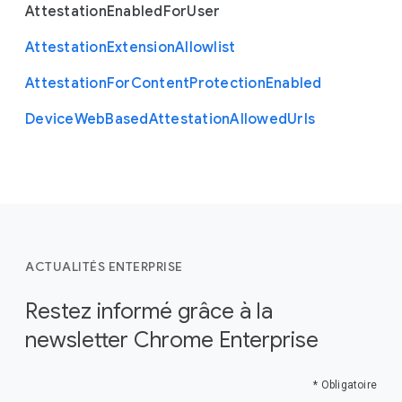
Attestation
Enabled
For
User
Attestation
Extension
Allowlist
Attestation
For
Content
Protection
Enabled
Device
Web
Based
Attestation
Allowed
Urls
ACTUALITÉS ENTERPRISE
Restez informé grâce à la
newsletter Chrome Enterprise
* Obligatoire