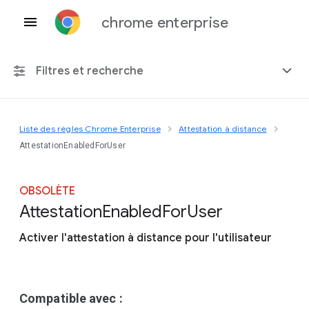
chrome enterprise
Filtres et recherche
Liste des règles Chrome Enterprise
Attestation à distance
Toute plate-forme
AttestationEnabledForUser
Chrome 151
OBSOLÈTE
Attestation
Enabled
For
User
Activer l'attestation à distance pour l'utilisateur
Inclure les règles obsolètes
Compatible avec :