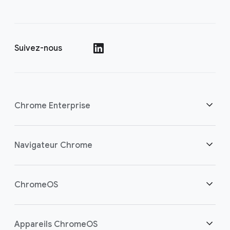
Suivez-nous
()
Chrome Enterprise
Sécurité
Navigateur Chrome
Aider les travailleurs cloud
Aperçu
ChromeOS
Investissement éclairé
Téléchargements
Aperçu
Appareils ChromeOS