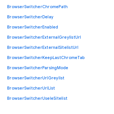
Browser
Switcher
Chrome
Path
Browser
Switcher
Delay
Browser
Switcher
Enabled
Browser
Switcher
External
Greylist
Url
Browser
Switcher
External
Sitelist
Url
Browser
Switcher
Keep
Last
Chrome
Tab
Browser
Switcher
Parsing
Mode
Browser
Switcher
Url
Greylist
Browser
Switcher
Url
List
Browser
Switcher
Use
Ie
Sitelist