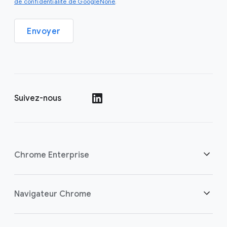
de confidentialité de GoogleNone
.
Envoyer
Suivez-nous
()
Chrome Enterprise
Sécurité
Navigateur Chrome
Aider les travailleurs cloud