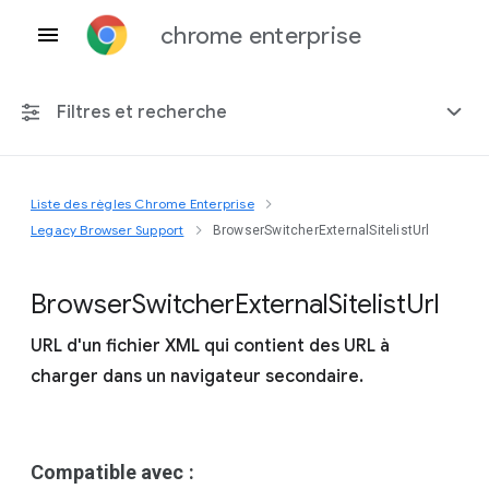
chrome enterprise
Filtres et recherche
Liste des règles Chrome Enterprise
Toute plate-forme
Legacy Browser Support
BrowserSwitcherExternalSitelistUrl
Chrome 151
Browser
Switcher
External
Sitelist
Url
URL d'un fichier XML qui contient des URL à
charger dans un navigateur secondaire.
Inclure les règles obsolètes
Compatible avec :