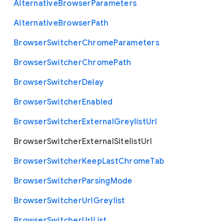
Alternative
Browser
Parameters
Alternative
Browser
Path
Browser
Switcher
Chrome
Parameters
Browser
Switcher
Chrome
Path
Browser
Switcher
Delay
Browser
Switcher
Enabled
Browser
Switcher
External
Greylist
Url
Browser
Switcher
External
Sitelist
Url
Browser
Switcher
Keep
Last
Chrome
Tab
Browser
Switcher
Parsing
Mode
Browser
Switcher
Url
Greylist
Browser
Switcher
Url
List