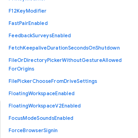
F12
Key
Modifier
Fast
Pair
Enabled
Feedback
Surveys
Enabled
Fetch
Keepalive
Duration
Seconds
On
Shutdown
File
Or
Directory
Picker
Without
Gesture
Allowed
For
Origins
File
Picker
Choose
From
Drive
Settings
Floating
Workspace
Enabled
Floating
Workspace
V2
Enabled
Focus
Mode
Sounds
Enabled
Force
Browser
Signin