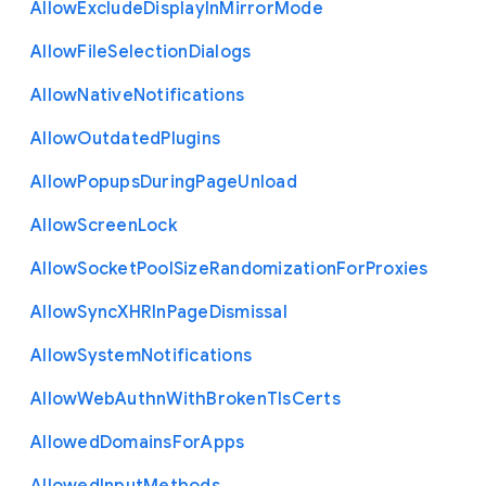
Allow
Exclude
Display
In
Mirror
Mode
Allow
File
Selection
Dialogs
Allow
Native
Notifications
Allow
Outdated
Plugins
Allow
Popups
During
Page
Unload
Allow
Screen
Lock
Allow
Socket
Pool
Size
Randomization
For
Proxies
Allow
Sync
X
H
R
In
Page
Dismissal
Allow
System
Notifications
Allow
Web
Authn
With
Broken
Tls
Certs
Allowed
Domains
For
Apps