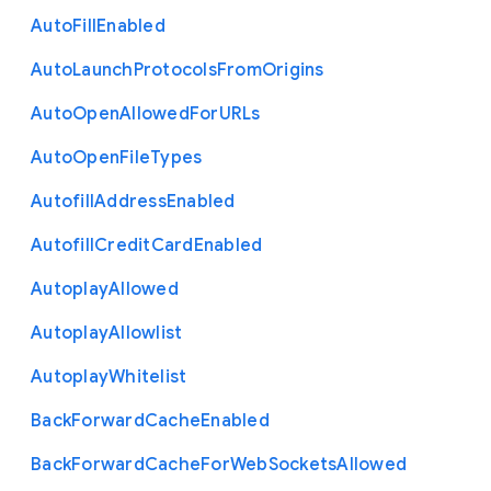
Auto
Fill
Enabled
Auto
Launch
Protocols
From
Origins
Auto
Open
Allowed
For
U
R
Ls
Auto
Open
File
Types
Autofill
Address
Enabled
Autofill
Credit
Card
Enabled
Autoplay
Allowed
Autoplay
Allowlist
Autoplay
Whitelist
Back
Forward
Cache
Enabled
Back
Forward
Cache
For
Web
Sockets
Allowed