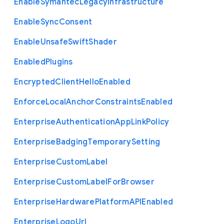
Enable
Symantec
Legacy
Infrastructure
Enable
Sync
Consent
Enable
Unsafe
Swift
Shader
Enabled
Plugins
Encrypted
Client
Hello
Enabled
Enforce
Local
Anchor
Constraints
Enabled
Enterprise
Authentication
App
Link
Policy
Enterprise
Badging
Temporary
Setting
Enterprise
Custom
Label
Enterprise
Custom
Label
For
Browser
Enterprise
Hardware
Platform
A
P
I
Enabled
Enterprise
Logo
Url