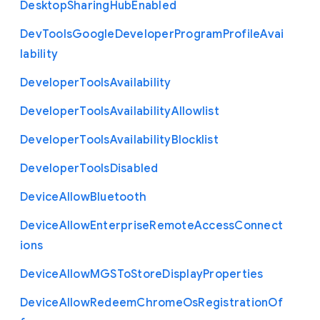
Desktop
Sharing
Hub
Enabled
Dev
Tools
Google
Developer
Program
Profile
Avai
lability
Developer
Tools
Availability
Developer
Tools
Availability
Allowlist
Developer
Tools
Availability
Blocklist
Developer
Tools
Disabled
Device
Allow
Bluetooth
Device
Allow
Enterprise
Remote
Access
Connect
ions
Device
Allow
M
G
S
To
Store
Display
Properties
Device
Allow
Redeem
Chrome
Os
Registration
Of