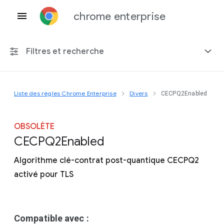
chrome enterprise
Filtres et recherche
Liste des règles Chrome Enterprise
Divers
CECPQ2Enabled
Toute plate-forme
Chrome 151
OBSOLÈTE
C
E
C
P
Q2
Enabled
Algorithme clé-contrat post-quantique CECPQ2
activé pour TLS
Inclure les règles obsolètes
Compatible avec :