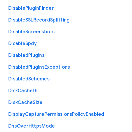
Disable
Plugin
Finder
Disable
S
S
L
Record
Splitting
Disable
Screenshots
Disable
Spdy
Disabled
Plugins
Disabled
Plugins
Exceptions
Disabled
Schemes
Disk
Cache
Dir
Disk
Cache
Size
Display
Capture
Permissions
Policy
Enabled
Dns
Over
Https
Mode