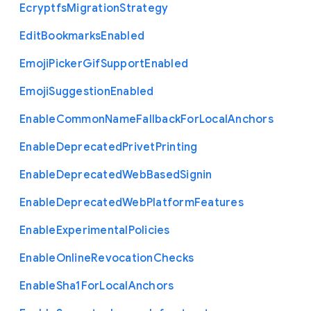
Ecryptfs
Migration
Strategy
Edit
Bookmarks
Enabled
Emoji
Picker
Gif
Support
Enabled
Emoji
Suggestion
Enabled
Enable
Common
Name
Fallback
For
Local
Anchors
Enable
Deprecated
Privet
Printing
Enable
Deprecated
Web
Based
Signin
Enable
Deprecated
Web
Platform
Features
Enable
Experimental
Policies
Enable
Online
Revocation
Checks
Enable
Sha1
For
Local
Anchors