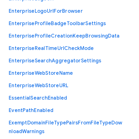
Enterprise
Logo
Url
For
Browser
Enterprise
Profile
Badge
Toolbar
Settings
Enterprise
Profile
Creation
Keep
Browsing
Data
Enterprise
Real
Time
Url
Check
Mode
Enterprise
Search
Aggregator
Settings
Enterprise
Web
Store
Name
Enterprise
Web
Store
U
R
L
Essential
Search
Enabled
Event
Path
Enabled
Exempt
Domain
File
Type
Pairs
From
File
Type
Dow
nload
Warnings