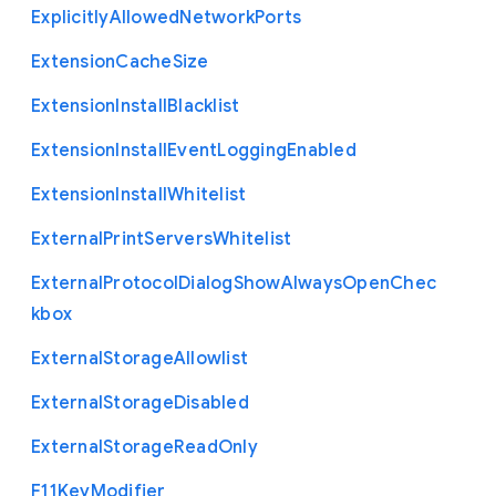
Explicitly
Allowed
Network
Ports
Extension
Cache
Size
Extension
Install
Blacklist
Extension
Install
Event
Logging
Enabled
Extension
Install
Whitelist
External
Print
Servers
Whitelist
External
Protocol
Dialog
Show
Always
Open
Chec
kbox
External
Storage
Allowlist
External
Storage
Disabled
External
Storage
Read
Only
F11
Key
Modifier