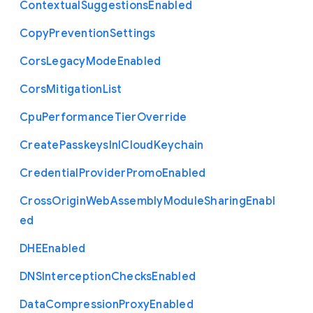
Contextual
Suggestions
Enabled
Copy
Prevention
Settings
Cors
Legacy
Mode
Enabled
Cors
Mitigation
List
Cpu
Performance
Tier
Override
Create
Passkeys
In
I
Cloud
Keychain
Credential
Provider
Promo
Enabled
Cross
Origin
Web
Assembly
Module
Sharing
Enabl
ed
D
H
E
Enabled
D
N
S
Interception
Checks
Enabled
Data
Compression
Proxy
Enabled