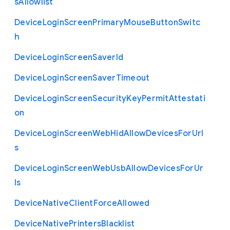
s
Allowlist
Device
Login
Screen
Primary
Mouse
Button
Switc
h
Device
Login
Screen
Saver
Id
Device
Login
Screen
Saver
Timeout
Device
Login
Screen
Security
Key
Permit
Attestati
on
Device
Login
Screen
Web
Hid
Allow
Devices
For
Url
s
Device
Login
Screen
Web
Usb
Allow
Devices
For
Ur
ls
Device
Native
Client
Force
Allowed
Device
Native
Printers
Blacklist