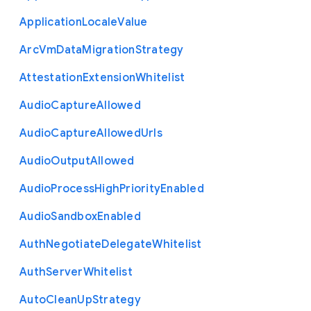
Application
Locale
Value
Arc
Vm
Data
Migration
Strategy
Attestation
Extension
Whitelist
Audio
Capture
Allowed
Audio
Capture
Allowed
Urls
Audio
Output
Allowed
Audio
Process
High
Priority
Enabled
Audio
Sandbox
Enabled
Auth
Negotiate
Delegate
Whitelist
Auth
Server
Whitelist
Auto
Clean
Up
Strategy