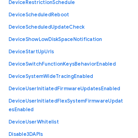
Device
Restriction
Schedule
Device
Scheduled
Reboot
Device
Scheduled
Update
Check
Device
Show
Low
Disk
Space
Notification
Device
Start
Up
Urls
Device
Switch
Function
Keys
Behavior
Enabled
Device
System
Wide
Tracing
Enabled
Device
User
Initiated
Firmware
Updates
Enabled
Device
User
Initiated
Flex
System
Firmware
Updat
es
Enabled
Device
User
Whitelist
Disable3
D
A
P
Is