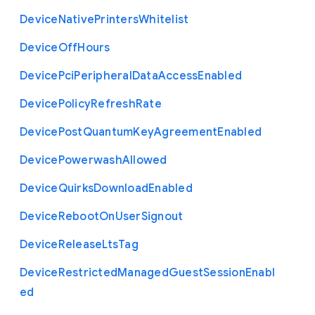
Device
Native
Printers
Whitelist
Device
Off
Hours
Device
Pci
Peripheral
Data
Access
Enabled
Device
Policy
Refresh
Rate
Device
Post
Quantum
Key
Agreement
Enabled
Device
Powerwash
Allowed
Device
Quirks
Download
Enabled
Device
Reboot
On
User
Signout
Device
Release
Lts
Tag
Device
Restricted
Managed
Guest
Session
Enabl
ed