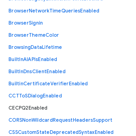
Browser
Network
Time
Queries
Enabled
Browser
Signin
Browser
Theme
Color
Browsing
Data
Lifetime
Built
In
A
I
A
P
Is
Enabled
Built
In
Dns
Client
Enabled
Builtin
Certificate
Verifier
Enabled
C
C
T
To
S
Dialog
Enabled
C
E
C
P
Q2
Enabled
C
O
R
S
Non
Wildcard
Request
Headers
Support
C
S
S
Custom
State
Deprecated
Syntax
Enabled