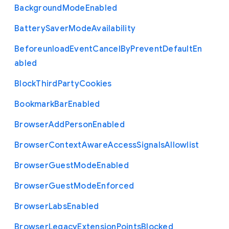
Background
Mode
Enabled
Battery
Saver
Mode
Availability
Beforeunload
Event
Cancel
By
Prevent
Default
En
abled
Block
Third
Party
Cookies
Bookmark
Bar
Enabled
Browser
Add
Person
Enabled
Browser
Context
Aware
Access
Signals
Allowlist
Browser
Guest
Mode
Enabled
Browser
Guest
Mode
Enforced
Browser
Labs
Enabled
Browser
Legacy
Extension
Points
Blocked