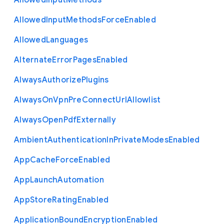
Allowed
Input
Methods
Allowed
Input
Methods
Force
Enabled
Allowed
Languages
Alternate
Error
Pages
Enabled
Always
Authorize
Plugins
Always
On
Vpn
Pre
Connect
Url
Allowlist
Always
Open
Pdf
Externally
Ambient
Authentication
In
Private
Modes
Enabled
App
Cache
Force
Enabled
App
Launch
Automation
App
Store
Rating
Enabled
Application
Bound
Encryption
Enabled