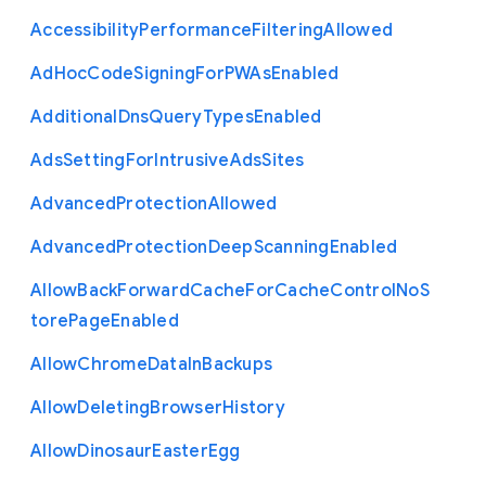
Accessibility
Performance
Filtering
Allowed
Ad
Hoc
Code
Signing
For
P
W
As
Enabled
Additional
Dns
Query
Types
Enabled
Ads
Setting
For
Intrusive
Ads
Sites
Advanced
Protection
Allowed
Advanced
Protection
Deep
Scanning
Enabled
Allow
Back
Forward
Cache
For
Cache
Control
No
S
tore
Page
Enabled
Allow
Chrome
Data
In
Backups
Allow
Deleting
Browser
History
Allow
Dinosaur
Easter
Egg