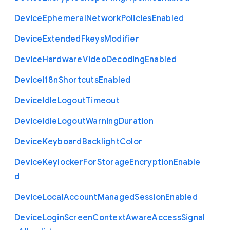
Device
Ephemeral
Network
Policies
Enabled
Device
Extended
Fkeys
Modifier
Device
Hardware
Video
Decoding
Enabled
Device
I18n
Shortcuts
Enabled
Device
Idle
Logout
Timeout
Device
Idle
Logout
Warning
Duration
Device
Keyboard
Backlight
Color
Device
Keylocker
For
Storage
Encryption
Enable
d
Device
Local
Account
Managed
Session
Enabled
Device
Login
Screen
Context
Aware
Access
Signal