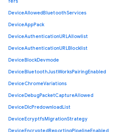
fers
Device
Allowed
Bluetooth
Services
Device
App
Pack
Device
Authentication
U
R
L
Allowlist
Device
Authentication
U
R
L
Blocklist
Device
Block
Devmode
Device
Bluetooth
Just
Works
Pairing
Enabled
Device
Chrome
Variations
Device
Debug
Packet
Capture
Allowed
Device
Dlc
Predownload
List
Device
Ecryptfs
Migration
Strategy
Device
Encrypted
Reporting
Pipeline
Enabled