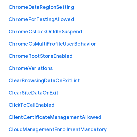
Chrome
Data
Region
Setting
Chrome
For
Testing
Allowed
Chrome
Os
Lock
On
Idle
Suspend
Chrome
Os
Multi
Profile
User
Behavior
Chrome
Root
Store
Enabled
Chrome
Variations
Clear
Browsing
Data
On
Exit
List
Clear
Site
Data
On
Exit
Click
To
Call
Enabled
Client
Certificate
Management
Allowed
Cloud
Management
Enrollment
Mandatory