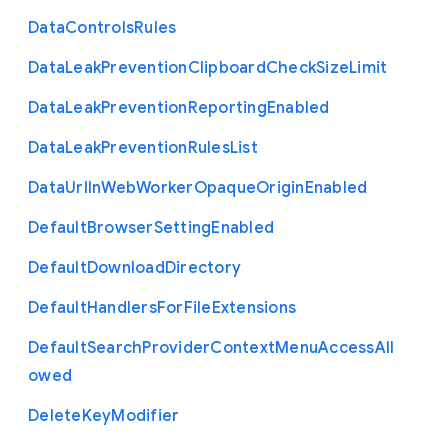
Data
Controls
Rules
Data
Leak
Prevention
Clipboard
Check
Size
Limit
Data
Leak
Prevention
Reporting
Enabled
Data
Leak
Prevention
Rules
List
Data
Url
In
Web
Worker
Opaque
Origin
Enabled
Default
Browser
Setting
Enabled
Default
Download
Directory
Default
Handlers
For
File
Extensions
Default
Search
Provider
Context
Menu
Access
All
owed
Delete
Key
Modifier