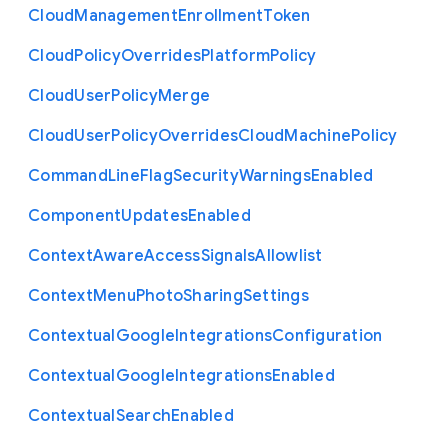
Cloud
Management
Enrollment
Token
Cloud
Policy
Overrides
Platform
Policy
Cloud
User
Policy
Merge
Cloud
User
Policy
Overrides
Cloud
Machine
Policy
Command
Line
Flag
Security
Warnings
Enabled
Component
Updates
Enabled
Context
Aware
Access
Signals
Allowlist
Context
Menu
Photo
Sharing
Settings
Contextual
Google
Integrations
Configuration
Contextual
Google
Integrations
Enabled
Contextual
Search
Enabled