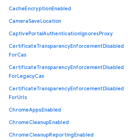
Cache
Encryption
Enabled
Camera
Save
Location
Captive
Portal
Authentication
Ignores
Proxy
Certificate
Transparency
Enforcement
Disabled
For
Cas
Certificate
Transparency
Enforcement
Disabled
For
Legacy
Cas
Certificate
Transparency
Enforcement
Disabled
For
Urls
Chrome
Apps
Enabled
Chrome
Cleanup
Enabled
Chrome
Cleanup
Reporting
Enabled