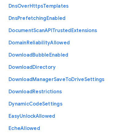
Dns
Over
Https
Templates
Dns
Prefetching
Enabled
Document
Scan
A
P
I
Trusted
Extensions
Domain
Reliability
Allowed
Download
Bubble
Enabled
Download
Directory
Download
Manager
Save
To
Drive
Settings
Download
Restrictions
Dynamic
Code
Settings
Easy
Unlock
Allowed
Eche
Allowed