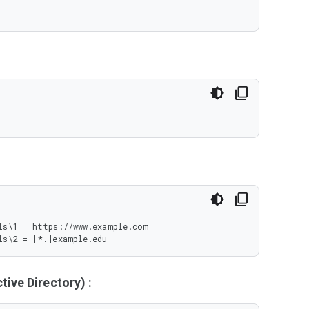
s\1 = https://www.example.com

ls\2 = [*.]example.edu
ive Directory) :