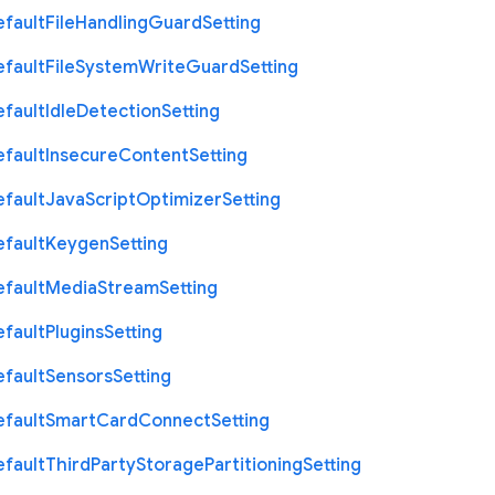
efault
File
Handling
Guard
Setting
efault
File
System
Write
Guard
Setting
efault
Idle
Detection
Setting
efault
Insecure
Content
Setting
efault
Java
Script
Optimizer
Setting
efault
Keygen
Setting
efault
Media
Stream
Setting
efault
Plugins
Setting
efault
Sensors
Setting
efault
Smart
Card
Connect
Setting
efault
Third
Party
Storage
Partitioning
Setting