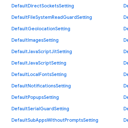
Default
Direct
Sockets
Setting
D
Default
File
System
Read
Guard
Setting
D
Default
Geolocation
Setting
D
Default
Images
Setting
D
Default
Java
Script
Jit
Setting
D
Default
Java
Script
Setting
D
Default
Local
Fonts
Setting
D
Default
Notifications
Setting
D
Default
Popups
Setting
D
Default
Serial
Guard
Setting
D
Default
Sub
Apps
Without
Prompts
Setting
D