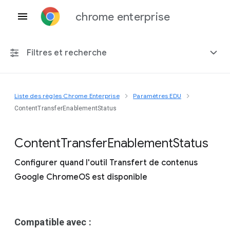
chrome enterprise
Filtres et recherche
Liste des règles Chrome Enterprise
Paramètres EDU
Toute plate-forme
ContentTransferEnablementStatus
Chrome 151
Content
Transfer
Enablement
Status
Configurer quand l'outil Transfert de contenus
Google ChromeOS est disponible
Inclure les règles obsolètes
Compatible avec :