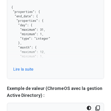
{

 "properties": {

  "end_date": {

   "properties": {

    "day": {

     "maximum": 31,

     "minimum": 1,

     "type": "integer"

    },

    "month": {

     "maximum": 12,

     "minimum": 1,

     "type": "integer"

    },

Lire la suite
    "year": {

     "minimum": 0,

     "type": "integer"

    }

   },

Exemple de valeur (ChromeOS avec la gestion
   "type": "object"

Active Directory) :
  },

  "is_enabled": {

   "type": "boolean"

  },
