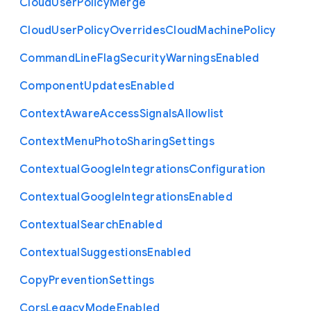
Cloud
User
Policy
Merge
Cloud
User
Policy
Overrides
Cloud
Machine
Policy
Command
Line
Flag
Security
Warnings
Enabled
Component
Updates
Enabled
Context
Aware
Access
Signals
Allowlist
Context
Menu
Photo
Sharing
Settings
Contextual
Google
Integrations
Configuration
Contextual
Google
Integrations
Enabled
Contextual
Search
Enabled
Contextual
Suggestions
Enabled
Copy
Prevention
Settings
Cors
Legacy
Mode
Enabled