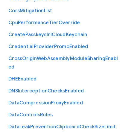
Cors
Mitigation
List
Cpu
Performance
Tier
Override
Create
Passkeys
In
I
Cloud
Keychain
Credential
Provider
Promo
Enabled
Cross
Origin
Web
Assembly
Module
Sharing
Enabl
ed
D
H
E
Enabled
D
N
S
Interception
Checks
Enabled
Data
Compression
Proxy
Enabled
Data
Controls
Rules
Data
Leak
Prevention
Clipboard
Check
Size
Limit