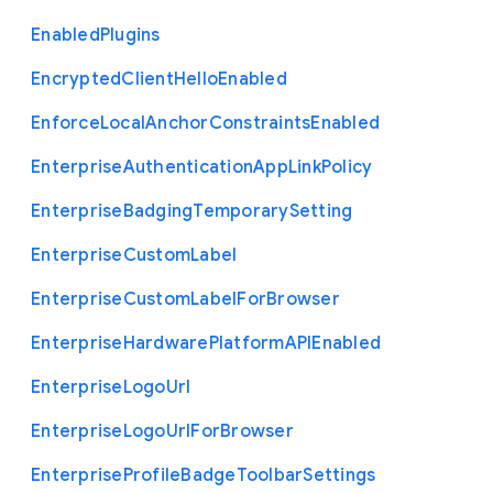
Enabled
Plugins
Encrypted
Client
Hello
Enabled
Enforce
Local
Anchor
Constraints
Enabled
Enterprise
Authentication
App
Link
Policy
Enterprise
Badging
Temporary
Setting
Enterprise
Custom
Label
Enterprise
Custom
Label
For
Browser
Enterprise
Hardware
Platform
A
P
I
Enabled
Enterprise
Logo
Url
Enterprise
Logo
Url
For
Browser
Enterprise
Profile
Badge
Toolbar
Settings