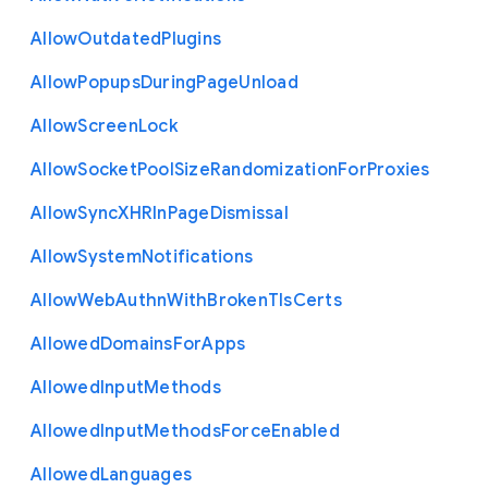
Allow
Outdated
Plugins
Allow
Popups
During
Page
Unload
Allow
Screen
Lock
Allow
Socket
Pool
Size
Randomization
For
Proxies
Allow
Sync
X
H
R
In
Page
Dismissal
Allow
System
Notifications
Allow
Web
Authn
With
Broken
Tls
Certs
Allowed
Domains
For
Apps
Allowed
Input
Methods
Allowed
Input
Methods
Force
Enabled
Allowed
Languages