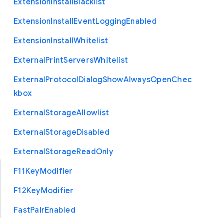
Extension
Install
Blacklist
Extension
Install
Event
Logging
Enabled
Extension
Install
Whitelist
External
Print
Servers
Whitelist
External
Protocol
Dialog
Show
Always
Open
Chec
kbox
External
Storage
Allowlist
External
Storage
Disabled
External
Storage
Read
Only
F11
Key
Modifier
F12
Key
Modifier
Fast
Pair
Enabled