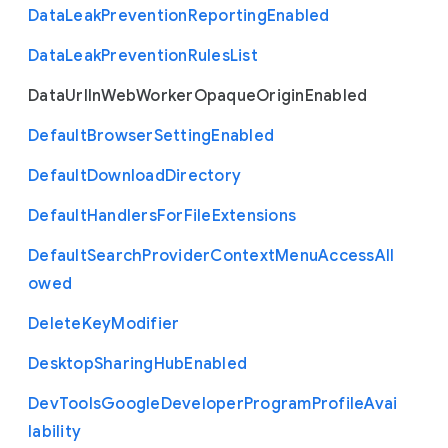
Data
Leak
Prevention
Reporting
Enabled
Data
Leak
Prevention
Rules
List
Data
Url
In
Web
Worker
Opaque
Origin
Enabled
Default
Browser
Setting
Enabled
Default
Download
Directory
Default
Handlers
For
File
Extensions
Default
Search
Provider
Context
Menu
Access
All
owed
Delete
Key
Modifier
Desktop
Sharing
Hub
Enabled
Dev
Tools
Google
Developer
Program
Profile
Avai
lability