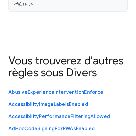
<false />
Vous trouverez d'autres
règles sous
Divers
Abusive
Experience
Intervention
Enforce
Accessibility
Image
Labels
Enabled
Accessibility
Performance
Filtering
Allowed
Ad
Hoc
Code
Signing
For
P
W
As
Enabled