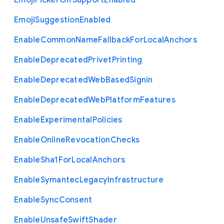
Emoji
Picker
Gif
Support
Enabled
Emoji
Suggestion
Enabled
Enable
Common
Name
Fallback
For
Local
Anchors
Enable
Deprecated
Privet
Printing
Enable
Deprecated
Web
Based
Signin
Enable
Deprecated
Web
Platform
Features
Enable
Experimental
Policies
Enable
Online
Revocation
Checks
Enable
Sha1
For
Local
Anchors
Enable
Symantec
Legacy
Infrastructure
Enable
Sync
Consent
Enable
Unsafe
Swift
Shader