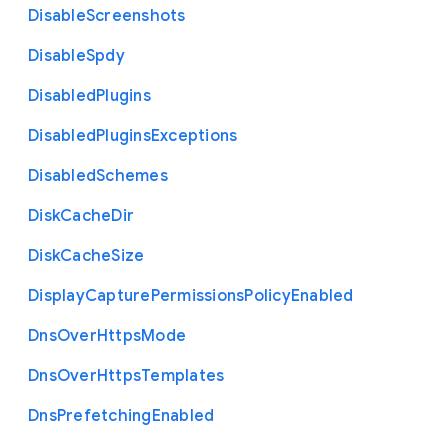
Disable
Screenshots
Disable
Spdy
Disabled
Plugins
Disabled
Plugins
Exceptions
Disabled
Schemes
Disk
Cache
Dir
Disk
Cache
Size
Display
Capture
Permissions
Policy
Enabled
Dns
Over
Https
Mode
Dns
Over
Https
Templates
Dns
Prefetching
Enabled