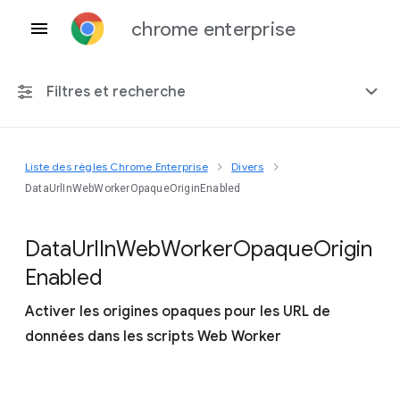
chrome enterprise
Filtres et recherche
Liste des règles Chrome Enterprise
Divers
Toute plate-forme
DataUrlInWebWorkerOpaqueOriginEnabled
Chrome 151
Data
Url
In
Web
Worker
Opaque
Origin
Enabled
Activer les origines opaques pour les URL de
Inclure les règles obsolètes
données dans les scripts Web Worker