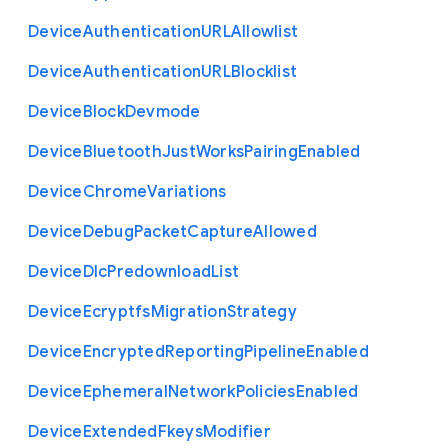
Device
Authentication
U
R
L
Allowlist
Device
Authentication
U
R
L
Blocklist
Device
Block
Devmode
Device
Bluetooth
Just
Works
Pairing
Enabled
Device
Chrome
Variations
Device
Debug
Packet
Capture
Allowed
Device
Dlc
Predownload
List
Device
Ecryptfs
Migration
Strategy
Device
Encrypted
Reporting
Pipeline
Enabled
Device
Ephemeral
Network
Policies
Enabled
Device
Extended
Fkeys
Modifier