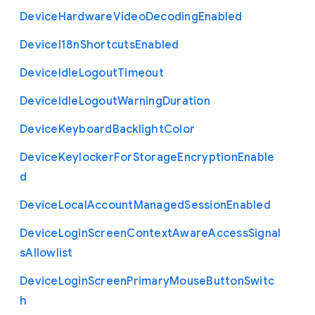
Device
Hardware
Video
Decoding
Enabled
Device
I18n
Shortcuts
Enabled
Device
Idle
Logout
Timeout
Device
Idle
Logout
Warning
Duration
Device
Keyboard
Backlight
Color
Device
Keylocker
For
Storage
Encryption
Enable
d
Device
Local
Account
Managed
Session
Enabled
Device
Login
Screen
Context
Aware
Access
Signal
s
Allowlist
Device
Login
Screen
Primary
Mouse
Button
Switc
h