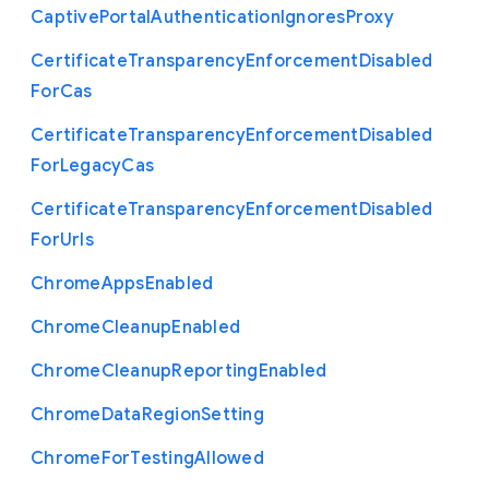
Captive
Portal
Authentication
Ignores
Proxy
Certificate
Transparency
Enforcement
Disabled
For
Cas
Certificate
Transparency
Enforcement
Disabled
For
Legacy
Cas
Certificate
Transparency
Enforcement
Disabled
For
Urls
Chrome
Apps
Enabled
Chrome
Cleanup
Enabled
Chrome
Cleanup
Reporting
Enabled
Chrome
Data
Region
Setting
Chrome
For
Testing
Allowed