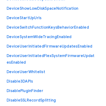
Device
Show
Low
Disk
Space
Notification
Device
Start
Up
Urls
Device
Switch
Function
Keys
Behavior
Enabled
Device
System
Wide
Tracing
Enabled
Device
User
Initiated
Firmware
Updates
Enabled
Device
User
Initiated
Flex
System
Firmware
Updat
es
Enabled
Device
User
Whitelist
Disable3
D
A
P
Is
Disable
Plugin
Finder
Disable
S
S
L
Record
Splitting