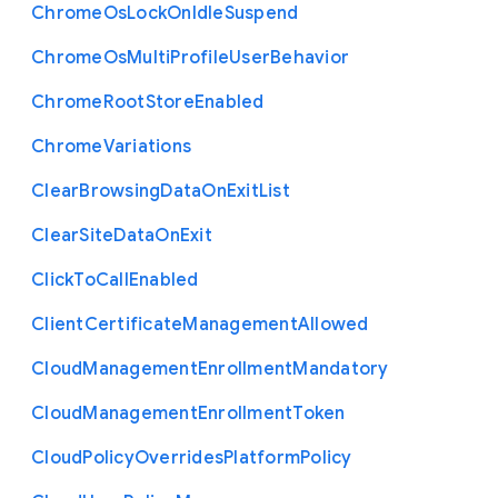
Chrome
Os
Lock
On
Idle
Suspend
Chrome
Os
Multi
Profile
User
Behavior
Chrome
Root
Store
Enabled
Chrome
Variations
Clear
Browsing
Data
On
Exit
List
Clear
Site
Data
On
Exit
Click
To
Call
Enabled
Client
Certificate
Management
Allowed
Cloud
Management
Enrollment
Mandatory
Cloud
Management
Enrollment
Token
Cloud
Policy
Overrides
Platform
Policy