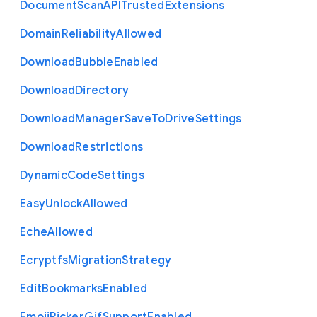
Document
Scan
A
P
I
Trusted
Extensions
Domain
Reliability
Allowed
Download
Bubble
Enabled
Download
Directory
Download
Manager
Save
To
Drive
Settings
Download
Restrictions
Dynamic
Code
Settings
Easy
Unlock
Allowed
Eche
Allowed
Ecryptfs
Migration
Strategy
Edit
Bookmarks
Enabled