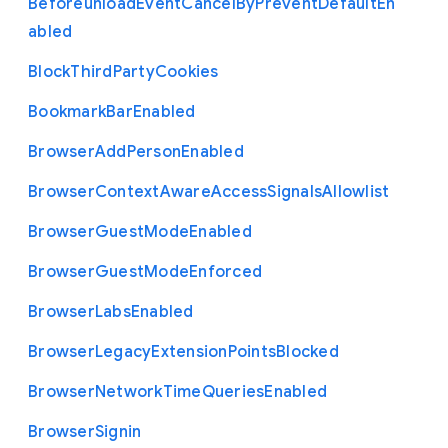
Beforeunload
Event
Cancel
By
Prevent
Default
En
abled
Block
Third
Party
Cookies
Bookmark
Bar
Enabled
Browser
Add
Person
Enabled
Browser
Context
Aware
Access
Signals
Allowlist
Browser
Guest
Mode
Enabled
Browser
Guest
Mode
Enforced
Browser
Labs
Enabled
Browser
Legacy
Extension
Points
Blocked
Browser
Network
Time
Queries
Enabled
Browser
Signin