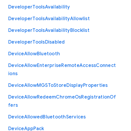
Developer
Tools
Availability
Developer
Tools
Availability
Allowlist
Developer
Tools
Availability
Blocklist
Developer
Tools
Disabled
Device
Allow
Bluetooth
Device
Allow
Enterprise
Remote
Access
Connect
ions
Device
Allow
M
G
S
To
Store
Display
Properties
Device
Allow
Redeem
Chrome
Os
Registration
Of
fers
Device
Allowed
Bluetooth
Services
Device
App
Pack