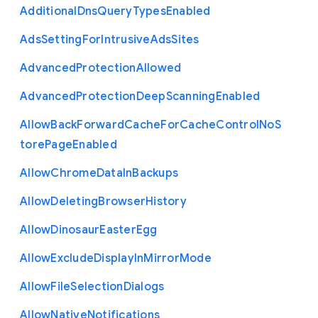
Additional
Dns
Query
Types
Enabled
Ads
Setting
For
Intrusive
Ads
Sites
Advanced
Protection
Allowed
Advanced
Protection
Deep
Scanning
Enabled
Allow
Back
Forward
Cache
For
Cache
Control
No
S
tore
Page
Enabled
Allow
Chrome
Data
In
Backups
Allow
Deleting
Browser
History
Allow
Dinosaur
Easter
Egg
Allow
Exclude
Display
In
Mirror
Mode
Allow
File
Selection
Dialogs
Allow
Native
Notifications