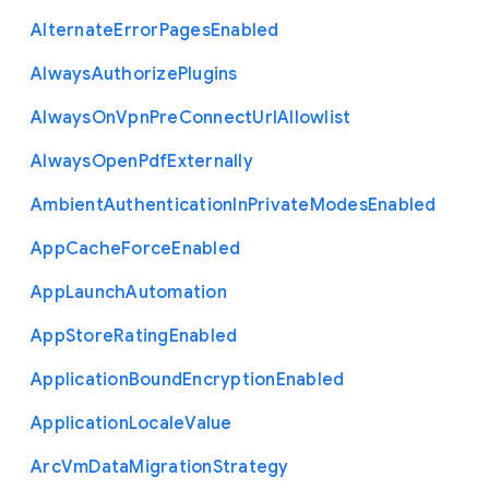
Alternate
Error
Pages
Enabled
Always
Authorize
Plugins
Always
On
Vpn
Pre
Connect
Url
Allowlist
Always
Open
Pdf
Externally
Ambient
Authentication
In
Private
Modes
Enabled
App
Cache
Force
Enabled
App
Launch
Automation
App
Store
Rating
Enabled
Application
Bound
Encryption
Enabled
Application
Locale
Value
Arc
Vm
Data
Migration
Strategy