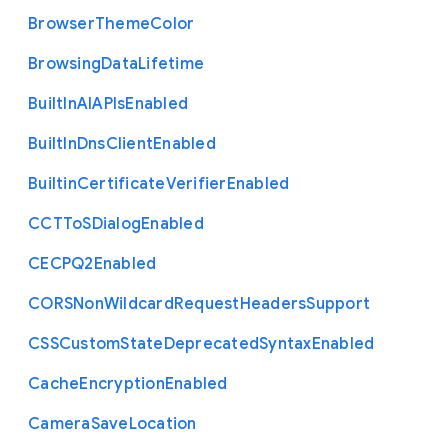
Browser
Theme
Color
Browsing
Data
Lifetime
Built
In
A
I
A
P
Is
Enabled
Built
In
Dns
Client
Enabled
Builtin
Certificate
Verifier
Enabled
C
C
T
To
S
Dialog
Enabled
C
E
C
P
Q2
Enabled
C
O
R
S
Non
Wildcard
Request
Headers
Support
C
S
S
Custom
State
Deprecated
Syntax
Enabled
Cache
Encryption
Enabled
Camera
Save
Location