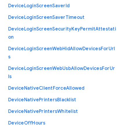
Device
Login
Screen
Saver
Id
Device
Login
Screen
Saver
Timeout
Device
Login
Screen
Security
Key
Permit
Attestati
on
Device
Login
Screen
Web
Hid
Allow
Devices
For
Url
s
Device
Login
Screen
Web
Usb
Allow
Devices
For
Ur
ls
Device
Native
Client
Force
Allowed
Device
Native
Printers
Blacklist
Device
Native
Printers
Whitelist
Device
Off
Hours