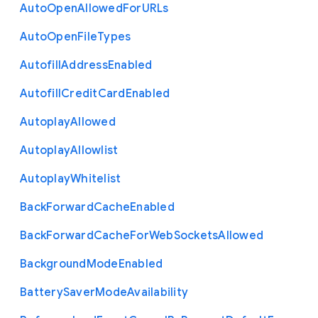
Auto
Open
Allowed
For
U
R
Ls
Auto
Open
File
Types
Autofill
Address
Enabled
Autofill
Credit
Card
Enabled
Autoplay
Allowed
Autoplay
Allowlist
Autoplay
Whitelist
Back
Forward
Cache
Enabled
Back
Forward
Cache
For
Web
Sockets
Allowed
Background
Mode
Enabled
Battery
Saver
Mode
Availability