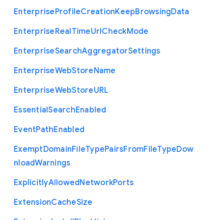
Enterprise
Profile
Creation
Keep
Browsing
Data
Enterprise
Real
Time
Url
Check
Mode
Enterprise
Search
Aggregator
Settings
Enterprise
Web
Store
Name
Enterprise
Web
Store
U
R
L
Essential
Search
Enabled
Event
Path
Enabled
Exempt
Domain
File
Type
Pairs
From
File
Type
Dow
nload
Warnings
Explicitly
Allowed
Network
Ports
Extension
Cache
Size