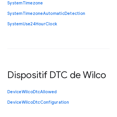
System
Timezone
System
Timezone
Automatic
Detection
System
Use24
Hour
Clock
Dispositif DTC de Wilco
Device
Wilco
Dtc
Allowed
Device
Wilco
Dtc
Configuration