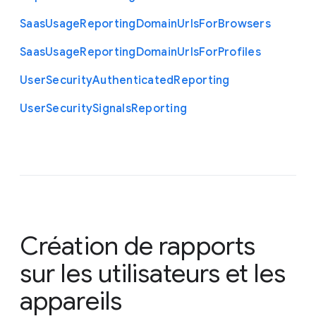
Saas
Usage
Reporting
Domain
Urls
For
Browsers
Saas
Usage
Reporting
Domain
Urls
For
Profiles
User
Security
Authenticated
Reporting
User
Security
Signals
Reporting
Création de rapports
sur les utilisateurs et les
appareils