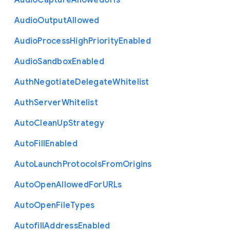
Audio
Capture
Allowed
Urls
Audio
Output
Allowed
Audio
Process
High
Priority
Enabled
Audio
Sandbox
Enabled
Auth
Negotiate
Delegate
Whitelist
Auth
Server
Whitelist
Auto
Clean
Up
Strategy
Auto
Fill
Enabled
Auto
Launch
Protocols
From
Origins
Auto
Open
Allowed
For
U
R
Ls
Auto
Open
File
Types
Autofill
Address
Enabled