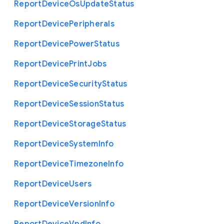
Report
Device
Os
Update
Status
Report
Device
Peripherals
Report
Device
Power
Status
Report
Device
Print
Jobs
Report
Device
Security
Status
Report
Device
Session
Status
Report
Device
Storage
Status
Report
Device
System
Info
Report
Device
Timezone
Info
Report
Device
Users
Report
Device
Version
Info