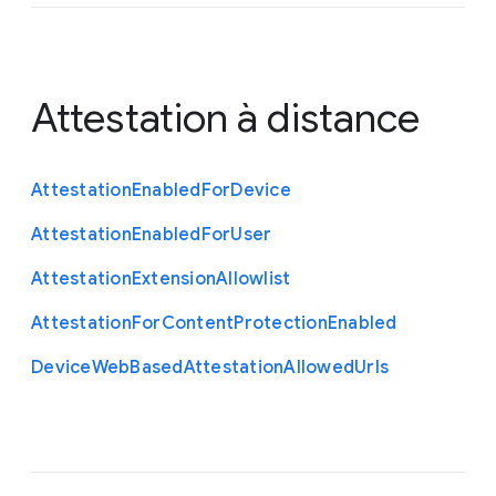
Attestation à distance
Attestation
Enabled
For
Device
Attestation
Enabled
For
User
Attestation
Extension
Allowlist
Attestation
For
Content
Protection
Enabled
Device
Web
Based
Attestation
Allowed
Urls