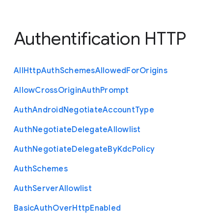
Authentification HTTP
All
Http
Auth
Schemes
Allowed
For
Origins
Allow
Cross
Origin
Auth
Prompt
Auth
Android
Negotiate
Account
Type
Auth
Negotiate
Delegate
Allowlist
Auth
Negotiate
Delegate
By
Kdc
Policy
Auth
Schemes
Auth
Server
Allowlist
Basic
Auth
Over
Http
Enabled