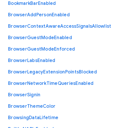
Bookmark
Bar
Enabled
Browser
Add
Person
Enabled
Browser
Context
Aware
Access
Signals
Allowlist
Browser
Guest
Mode
Enabled
Browser
Guest
Mode
Enforced
Browser
Labs
Enabled
Browser
Legacy
Extension
Points
Blocked
Browser
Network
Time
Queries
Enabled
Browser
Signin
Browser
Theme
Color
Browsing
Data
Lifetime