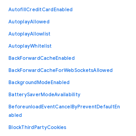
Autofill
Credit
Card
Enabled
Autoplay
Allowed
Autoplay
Allowlist
Autoplay
Whitelist
Back
Forward
Cache
Enabled
Back
Forward
Cache
For
Web
Sockets
Allowed
Background
Mode
Enabled
Battery
Saver
Mode
Availability
Beforeunload
Event
Cancel
By
Prevent
Default
En
abled
Block
Third
Party
Cookies