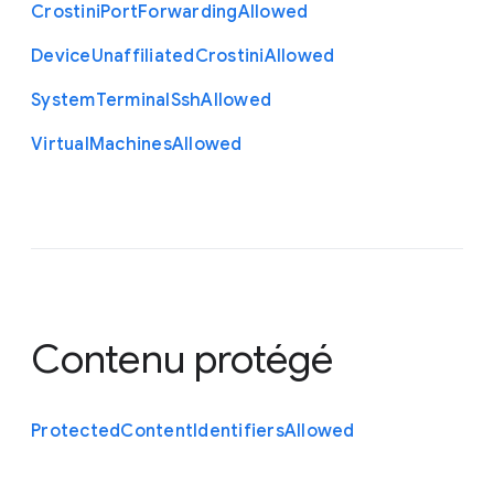
Crostini
Port
Forwarding
Allowed
Device
Unaffiliated
Crostini
Allowed
System
Terminal
Ssh
Allowed
Virtual
Machines
Allowed
Contenu protégé
Protected
Content
Identifiers
Allowed