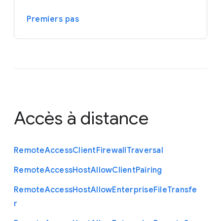
Premiers pas
Accès à distance
Remote
Access
Client
Firewall
Traversal
Remote
Access
Host
Allow
Client
Pairing
Remote
Access
Host
Allow
Enterprise
File
Transfe
r