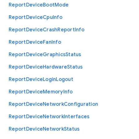
Report
Device
Boot
Mode
Report
Device
Cpu
Info
Report
Device
Crash
Report
Info
Report
Device
Fan
Info
Report
Device
Graphics
Status
Report
Device
Hardware
Status
Report
Device
Login
Logout
Report
Device
Memory
Info
Report
Device
Network
Configuration
Report
Device
Network
Interfaces
Report
Device
Network
Status