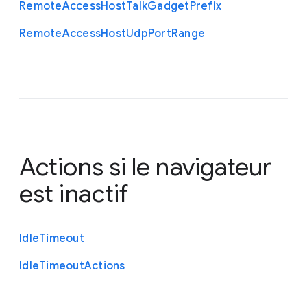
Remote
Access
Host
Talk
Gadget
Prefix
Remote
Access
Host
Udp
Port
Range
Actions si le navigateur
est inactif
Idle
Timeout
Idle
Timeout
Actions