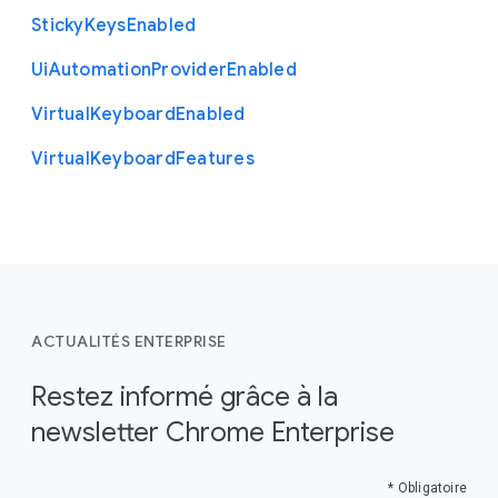
Sticky
Keys
Enabled
Ui
Automation
Provider
Enabled
Virtual
Keyboard
Enabled
Virtual
Keyboard
Features
ACTUALITÉS ENTERPRISE
Restez informé grâce à la
newsletter Chrome Enterprise
* Obligatoire