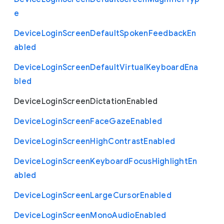
e
Device
Login
Screen
Default
Spoken
Feedback
En
abled
Device
Login
Screen
Default
Virtual
Keyboard
Ena
bled
Device
Login
Screen
Dictation
Enabled
Device
Login
Screen
Face
Gaze
Enabled
Device
Login
Screen
High
Contrast
Enabled
Device
Login
Screen
Keyboard
Focus
Highlight
En
abled
Device
Login
Screen
Large
Cursor
Enabled
Device
Login
Screen
Mono
Audio
Enabled