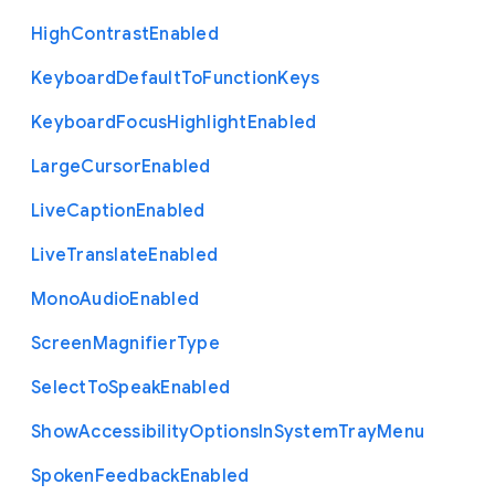
High
Contrast
Enabled
Keyboard
Default
To
Function
Keys
Keyboard
Focus
Highlight
Enabled
Large
Cursor
Enabled
Live
Caption
Enabled
Live
Translate
Enabled
Mono
Audio
Enabled
Screen
Magnifier
Type
Select
To
Speak
Enabled
Show
Accessibility
Options
In
System
Tray
Menu
Spoken
Feedback
Enabled