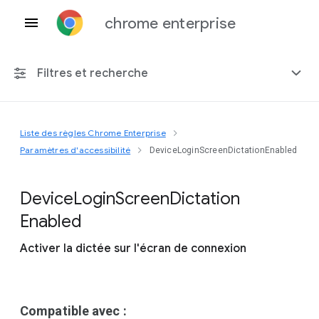
chrome enterprise
Filtres et recherche
Liste des règles Chrome Enterprise
Toute plate-forme
Paramètres d'accessibilité
DeviceLoginScreenDictationEnabled
Chrome 151
Device
Login
Screen
Dictation
Enabled
Activer la dictée sur l'écran de connexion
Inclure les règles obsolètes
Compatible avec :