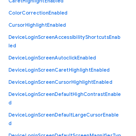
Caret
Highlight
Enabled
Color
Correction
Enabled
Cursor
Highlight
Enabled
Device
Login
Screen
Accessibility
Shortcuts
Enab
led
Device
Login
Screen
Autoclick
Enabled
Device
Login
Screen
Caret
Highlight
Enabled
Device
Login
Screen
Cursor
Highlight
Enabled
Device
Login
Screen
Default
High
Contrast
Enable
d
Device
Login
Screen
Default
Large
Cursor
Enable
d
Device
Login
Screen
Default
Screen
Magnifier
Typ