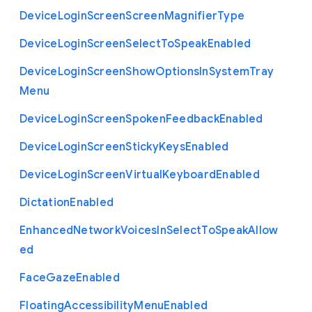
Device
Login
Screen
Screen
Magnifier
Type
Device
Login
Screen
Select
To
Speak
Enabled
Device
Login
Screen
Show
Options
In
System
Tray
Menu
Device
Login
Screen
Spoken
Feedback
Enabled
Device
Login
Screen
Sticky
Keys
Enabled
Device
Login
Screen
Virtual
Keyboard
Enabled
Dictation
Enabled
Enhanced
Network
Voices
In
Select
To
Speak
Allow
ed
Face
Gaze
Enabled
Floating
Accessibility
Menu
Enabled