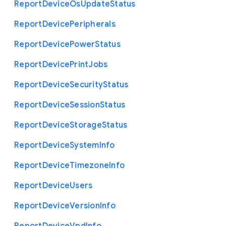
Report
Device
Os
Update
Status
Report
Device
Peripherals
Report
Device
Power
Status
Report
Device
Print
Jobs
Report
Device
Security
Status
Report
Device
Session
Status
Report
Device
Storage
Status
Report
Device
System
Info
Report
Device
Timezone
Info
Report
Device
Users
Report
Device
Version
Info