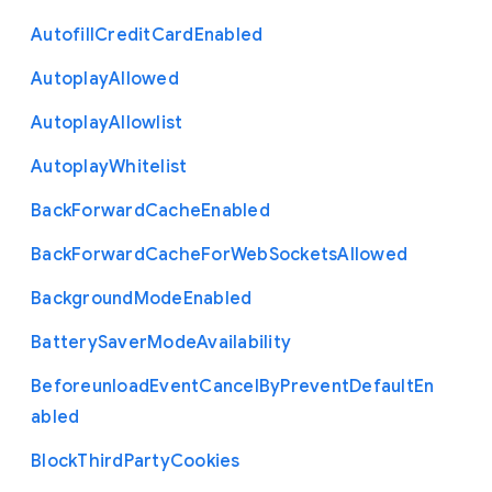
Autofill
Credit
Card
Enabled
Autoplay
Allowed
Autoplay
Allowlist
Autoplay
Whitelist
Back
Forward
Cache
Enabled
Back
Forward
Cache
For
Web
Sockets
Allowed
Background
Mode
Enabled
Battery
Saver
Mode
Availability
Beforeunload
Event
Cancel
By
Prevent
Default
En
abled
Block
Third
Party
Cookies