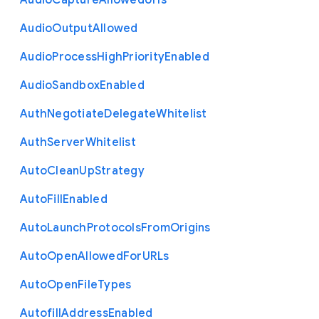
Audio
Capture
Allowed
Urls
Audio
Output
Allowed
Audio
Process
High
Priority
Enabled
Audio
Sandbox
Enabled
Auth
Negotiate
Delegate
Whitelist
Auth
Server
Whitelist
Auto
Clean
Up
Strategy
Auto
Fill
Enabled
Auto
Launch
Protocols
From
Origins
Auto
Open
Allowed
For
U
R
Ls
Auto
Open
File
Types
Autofill
Address
Enabled