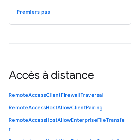
Premiers pas
Accès à distance
Remote
Access
Client
Firewall
Traversal
Remote
Access
Host
Allow
Client
Pairing
Remote
Access
Host
Allow
Enterprise
File
Transfe
r