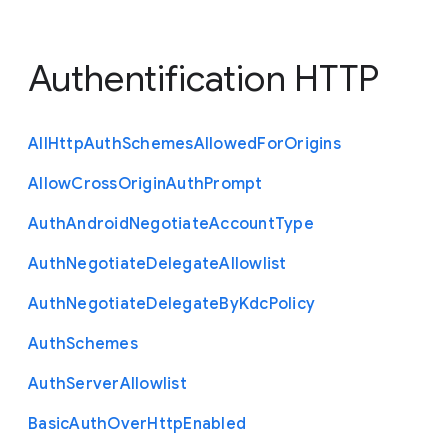
Authentification HTTP
All
Http
Auth
Schemes
Allowed
For
Origins
Allow
Cross
Origin
Auth
Prompt
Auth
Android
Negotiate
Account
Type
Auth
Negotiate
Delegate
Allowlist
Auth
Negotiate
Delegate
By
Kdc
Policy
Auth
Schemes
Auth
Server
Allowlist
Basic
Auth
Over
Http
Enabled