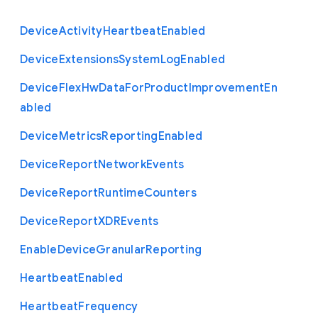
Device
Activity
Heartbeat
Enabled
Device
Extensions
System
Log
Enabled
Device
Flex
Hw
Data
For
Product
Improvement
En
abled
Device
Metrics
Reporting
Enabled
Device
Report
Network
Events
Device
Report
Runtime
Counters
Device
Report
X
D
R
Events
Enable
Device
Granular
Reporting
Heartbeat
Enabled
Heartbeat
Frequency