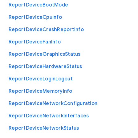
Report
Device
Boot
Mode
Report
Device
Cpu
Info
Report
Device
Crash
Report
Info
Report
Device
Fan
Info
Report
Device
Graphics
Status
Report
Device
Hardware
Status
Report
Device
Login
Logout
Report
Device
Memory
Info
Report
Device
Network
Configuration
Report
Device
Network
Interfaces
Report
Device
Network
Status