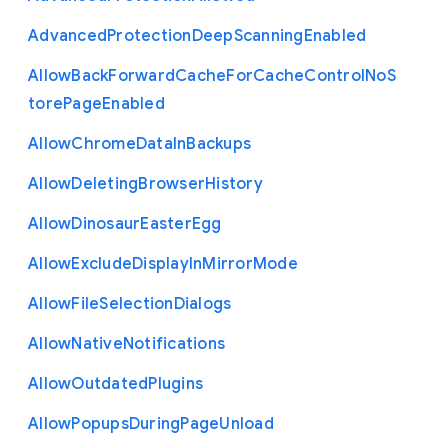
Advanced
Protection
Deep
Scanning
Enabled
Allow
Back
Forward
Cache
For
Cache
Control
No
S
tore
Page
Enabled
Allow
Chrome
Data
In
Backups
Allow
Deleting
Browser
History
Allow
Dinosaur
Easter
Egg
Allow
Exclude
Display
In
Mirror
Mode
Allow
File
Selection
Dialogs
Allow
Native
Notifications
Allow
Outdated
Plugins
Allow
Popups
During
Page
Unload