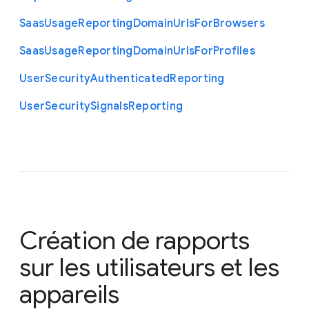
Saas
Usage
Reporting
Domain
Urls
For
Browsers
Saas
Usage
Reporting
Domain
Urls
For
Profiles
User
Security
Authenticated
Reporting
User
Security
Signals
Reporting
Création de rapports
sur les utilisateurs et les
appareils