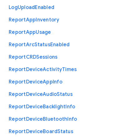
Log
Upload
Enabled
Report
App
Inventory
Report
App
Usage
Report
Arc
Status
Enabled
Report
C
R
D
Sessions
Report
Device
Activity
Times
Report
Device
App
Info
Report
Device
Audio
Status
Report
Device
Backlight
Info
Report
Device
Bluetooth
Info
Report
Device
Board
Status