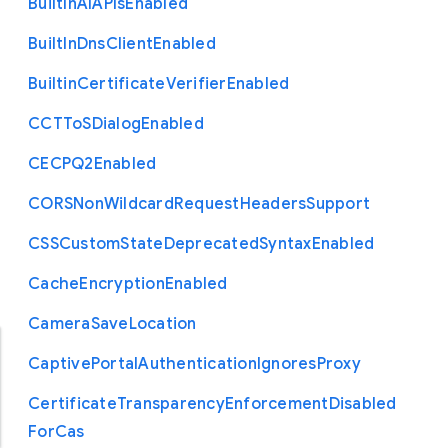
Built
In
A
I
A
P
Is
Enabled
Built
In
Dns
Client
Enabled
Builtin
Certificate
Verifier
Enabled
C
C
T
To
S
Dialog
Enabled
C
E
C
P
Q2
Enabled
C
O
R
S
Non
Wildcard
Request
Headers
Support
C
S
S
Custom
State
Deprecated
Syntax
Enabled
Cache
Encryption
Enabled
Camera
Save
Location
Captive
Portal
Authentication
Ignores
Proxy
Certificate
Transparency
Enforcement
Disabled
For
Cas