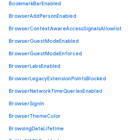
Bookmark
Bar
Enabled
Browser
Add
Person
Enabled
Browser
Context
Aware
Access
Signals
Allowlist
Browser
Guest
Mode
Enabled
Browser
Guest
Mode
Enforced
Browser
Labs
Enabled
Browser
Legacy
Extension
Points
Blocked
Browser
Network
Time
Queries
Enabled
Browser
Signin
Browser
Theme
Color
Browsing
Data
Lifetime