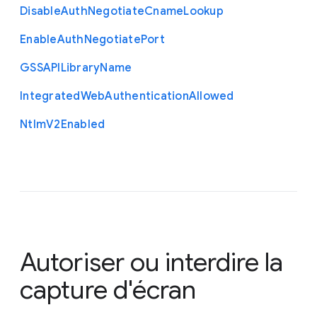
Disable
Auth
Negotiate
Cname
Lookup
Enable
Auth
Negotiate
Port
G
S
S
A
P
I
Library
Name
Integrated
Web
Authentication
Allowed
Ntlm
V2
Enabled
Autoriser ou interdire la
capture d'écran