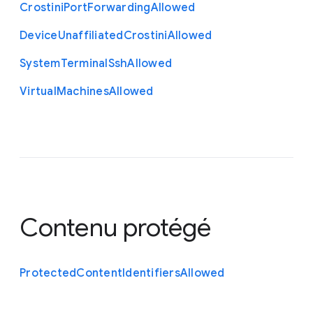
Crostini
Port
Forwarding
Allowed
Device
Unaffiliated
Crostini
Allowed
System
Terminal
Ssh
Allowed
Virtual
Machines
Allowed
Contenu protégé
Protected
Content
Identifiers
Allowed