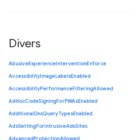
Divers
Abusive
Experience
Intervention
Enforce
Accessibility
Image
Labels
Enabled
Accessibility
Performance
Filtering
Allowed
Ad
Hoc
Code
Signing
For
P
W
As
Enabled
Additional
Dns
Query
Types
Enabled
Ads
Setting
For
Intrusive
Ads
Sites
Advanced
Protection
Allowed