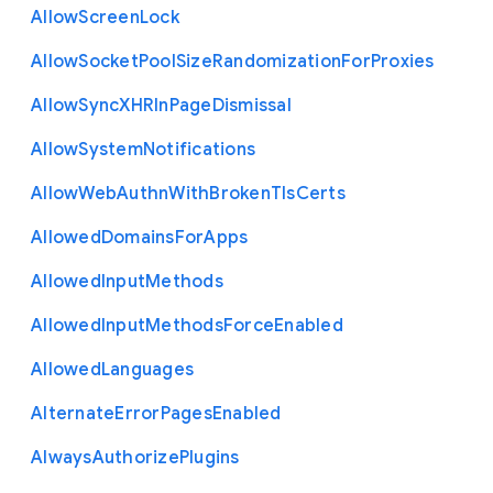
Allow
Screen
Lock
Allow
Socket
Pool
Size
Randomization
For
Proxies
Allow
Sync
X
H
R
In
Page
Dismissal
Allow
System
Notifications
Allow
Web
Authn
With
Broken
Tls
Certs
Allowed
Domains
For
Apps
Allowed
Input
Methods
Allowed
Input
Methods
Force
Enabled
Allowed
Languages
Alternate
Error
Pages
Enabled
Always
Authorize
Plugins