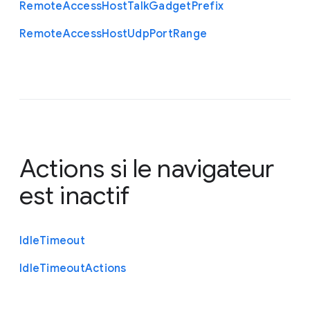
Remote
Access
Host
Talk
Gadget
Prefix
Remote
Access
Host
Udp
Port
Range
Actions si le navigateur
est inactif
Idle
Timeout
Idle
Timeout
Actions