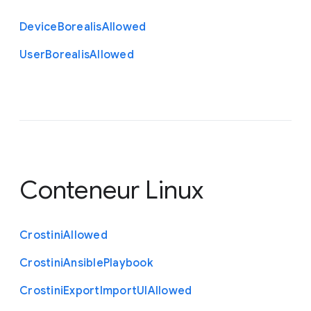
Device
Borealis
Allowed
User
Borealis
Allowed
Conteneur Linux
Crostini
Allowed
Crostini
Ansible
Playbook
Crostini
Export
Import
U
I
Allowed