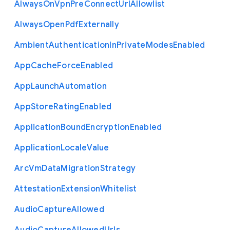
Always
On
Vpn
Pre
Connect
Url
Allowlist
Always
Open
Pdf
Externally
Ambient
Authentication
In
Private
Modes
Enabled
App
Cache
Force
Enabled
App
Launch
Automation
App
Store
Rating
Enabled
Application
Bound
Encryption
Enabled
Application
Locale
Value
Arc
Vm
Data
Migration
Strategy
Attestation
Extension
Whitelist
Audio
Capture
Allowed