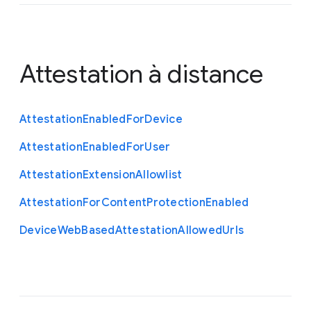
Attestation à distance
Attestation
Enabled
For
Device
Attestation
Enabled
For
User
Attestation
Extension
Allowlist
Attestation
For
Content
Protection
Enabled
Device
Web
Based
Attestation
Allowed
Urls