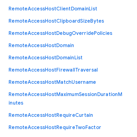
Remote
Access
Host
Client
Domain
List
Remote
Access
Host
Clipboard
Size
Bytes
Remote
Access
Host
Debug
Override
Policies
Remote
Access
Host
Domain
Remote
Access
Host
Domain
List
Remote
Access
Host
Firewall
Traversal
Remote
Access
Host
Match
Username
Remote
Access
Host
Maximum
Session
Duration
M
inutes
Remote
Access
Host
Require
Curtain
Remote
Access
Host
Require
Two
Factor