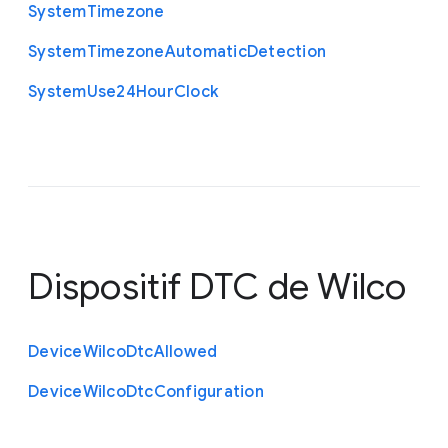
System
Timezone
System
Timezone
Automatic
Detection
System
Use24
Hour
Clock
Dispositif DTC de Wilco
Device
Wilco
Dtc
Allowed
Device
Wilco
Dtc
Configuration