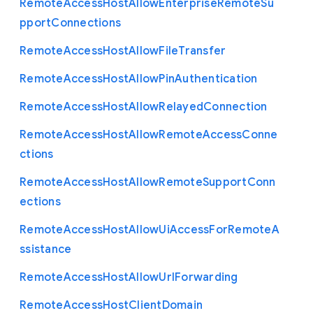
Remote
Access
Host
Allow
Enterprise
Remote
Su
pport
Connections
Remote
Access
Host
Allow
File
Transfer
Remote
Access
Host
Allow
Pin
Authentication
Remote
Access
Host
Allow
Relayed
Connection
Remote
Access
Host
Allow
Remote
Access
Conne
ctions
Remote
Access
Host
Allow
Remote
Support
Conn
ections
Remote
Access
Host
Allow
Ui
Access
For
Remote
A
ssistance
Remote
Access
Host
Allow
Url
Forwarding
Remote
Access
Host
Client
Domain