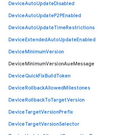
Device
Auto
Update
Disabled
Device
Auto
Update
P2
P
Enabled
Device
Auto
Update
Time
Restrictions
Device
Extended
Auto
Update
Enabled
Device
Minimum
Version
Device
Minimum
Version
Aue
Message
Device
Quick
Fix
Build
Token
Device
Rollback
Allowed
Milestones
Device
Rollback
To
Target
Version
Device
Target
Version
Prefix
Device
Target
Version
Selector