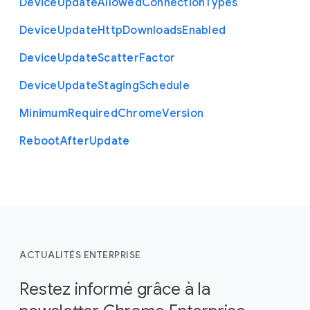
Device
Update
Allowed
Connection
Types
Device
Update
Http
Downloads
Enabled
Device
Update
Scatter
Factor
Device
Update
Staging
Schedule
Minimum
Required
Chrome
Version
Reboot
After
Update
ACTUALITÉS ENTERPRISE
Restez informé grâce à la