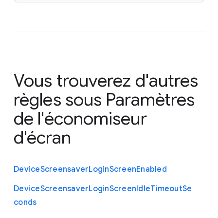
Vous trouverez d'autres
règles sous
Paramètres
de l'économiseur
d'écran
Device
Screensaver
Login
Screen
Enabled
Device
Screensaver
Login
Screen
Idle
Timeout
Se
conds