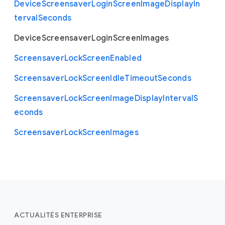
Device
Screensaver
Login
Screen
Image
Display
In
terval
Seconds
Device
Screensaver
Login
Screen
Images
Screensaver
Lock
Screen
Enabled
Screensaver
Lock
Screen
Idle
Timeout
Seconds
Screensaver
Lock
Screen
Image
Display
Interval
S
econds
Screensaver
Lock
Screen
Images
ACTUALITÉS ENTERPRISE