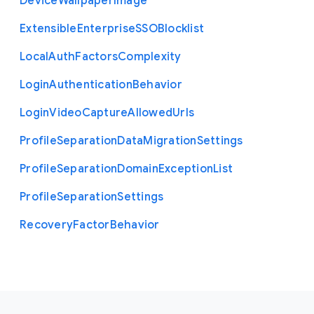
Device
Wallpaper
Image
Extensible
Enterprise
S
S
O
Blocklist
Local
Auth
Factors
Complexity
Login
Authentication
Behavior
Login
Video
Capture
Allowed
Urls
Profile
Separation
Data
Migration
Settings
Profile
Separation
Domain
Exception
List
Profile
Separation
Settings
Recovery
Factor
Behavior