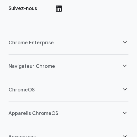
Suivez-nous
()
Chrome Enterprise
Sécurité
Navigateur Chrome
Aider les travailleurs cloud
Aperçu
ChromeOS
Investissement éclairé
Téléchargements
Aperçu
Appareils ChromeOS
Contacter le service commercial
Sécurité
Sécurité
Aperçu