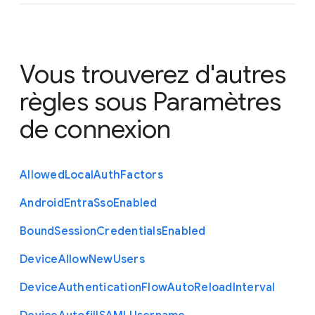
Vous trouverez d'autres
règles sous
Paramètres
de connexion
Allowed
Local
Auth
Factors
Android
Entra
Sso
Enabled
Bound
Session
Credentials
Enabled
Device
Allow
New
Users
Device
Authentication
Flow
Auto
Reload
Interval