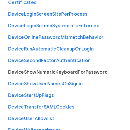
Certificates
Device
Login
Screen
Site
Per
Process
Device
Login
Screen
System
Info
Enforced
Device
Online
Password
Mismatch
Behavior
Device
Run
Automatic
Cleanup
On
Login
Device
Second
Factor
Authentication
Device
Show
Numeric
Keyboard
For
Password
Device
Show
User
Names
On
Signin
Device
Start
Up
Flags
Device
Transfer
S
A
M
L
Cookies
Device
User
Allowlist