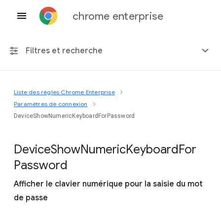
chrome enterprise
Filtres et recherche
Liste des règles Chrome Enterprise
Toute plate-forme
Paramètres de connexion
DeviceShowNumericKeyboardForPassword
Chrome 151
Device
Show
Numeric
Keyboard
For
Password
Inclure les règles obsolètes
Afficher le clavier numérique pour la saisie du mot
de passe