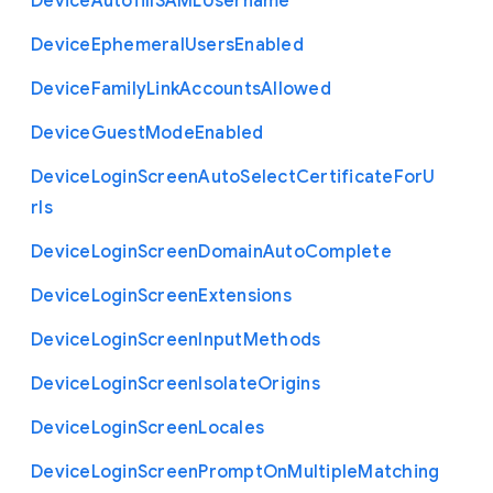
Device
Autofill
S
A
M
L
Username
Device
Ephemeral
Users
Enabled
Device
Family
Link
Accounts
Allowed
Device
Guest
Mode
Enabled
Device
Login
Screen
Auto
Select
Certificate
For
U
rls
Device
Login
Screen
Domain
Auto
Complete
Device
Login
Screen
Extensions
Device
Login
Screen
Input
Methods
Device
Login
Screen
Isolate
Origins
Device
Login
Screen
Locales
Device
Login
Screen
Prompt
On
Multiple
Matching