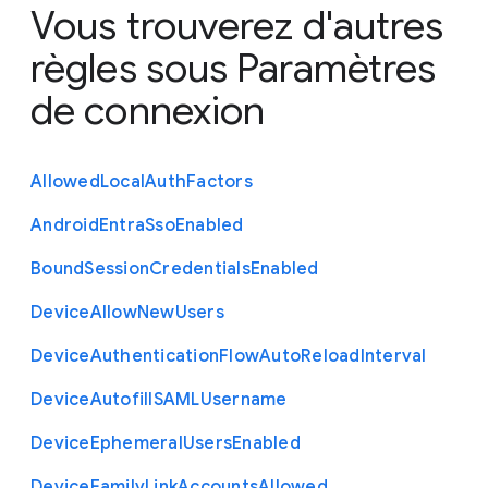
Vous trouverez d'autres
règles sous
Paramètres
de connexion
Allowed
Local
Auth
Factors
Android
Entra
Sso
Enabled
Bound
Session
Credentials
Enabled
Device
Allow
New
Users
Device
Authentication
Flow
Auto
Reload
Interval
Device
Autofill
S
A
M
L
Username
Device
Ephemeral
Users
Enabled
Device
Family
Link
Accounts
Allowed