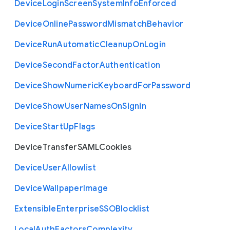
Device
Login
Screen
System
Info
Enforced
Device
Online
Password
Mismatch
Behavior
Device
Run
Automatic
Cleanup
On
Login
Device
Second
Factor
Authentication
Device
Show
Numeric
Keyboard
For
Password
Device
Show
User
Names
On
Signin
Device
Start
Up
Flags
Device
Transfer
S
A
M
L
Cookies
Device
User
Allowlist
Device
Wallpaper
Image
Extensible
Enterprise
S
S
O
Blocklist
Local
Auth
Factors
Complexity