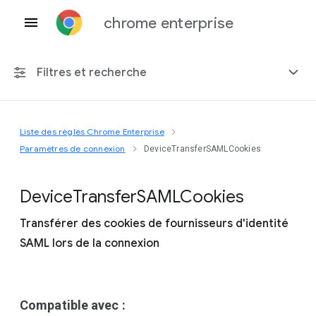
chrome enterprise
Filtres et recherche
Liste des règles Chrome Enterprise
Toute plate-forme
Paramètres de connexion
DeviceTransferSAMLCookies
Chrome 151
Device
Transfer
S
A
M
L
Cookies
Transférer des cookies de fournisseurs d'identité
SAML lors de la connexion
Inclure les règles obsolètes
Compatible avec :