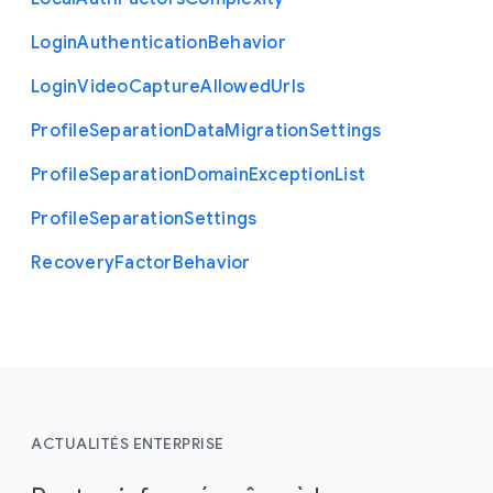
Login
Authentication
Behavior
Login
Video
Capture
Allowed
Urls
Profile
Separation
Data
Migration
Settings
Profile
Separation
Domain
Exception
List
Profile
Separation
Settings
Recovery
Factor
Behavior
ACTUALITÉS ENTERPRISE