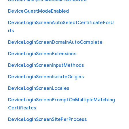
Device
Guest
Mode
Enabled
Device
Login
Screen
Auto
Select
Certificate
For
U
rls
Device
Login
Screen
Domain
Auto
Complete
Device
Login
Screen
Extensions
Device
Login
Screen
Input
Methods
Device
Login
Screen
Isolate
Origins
Device
Login
Screen
Locales
Device
Login
Screen
Prompt
On
Multiple
Matching
Certificates
Device
Login
Screen
Site
Per
Process