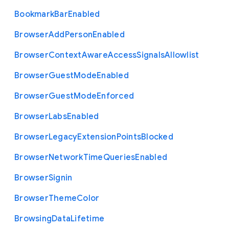
Bookmark
Bar
Enabled
Browser
Add
Person
Enabled
Browser
Context
Aware
Access
Signals
Allowlist
Browser
Guest
Mode
Enabled
Browser
Guest
Mode
Enforced
Browser
Labs
Enabled
Browser
Legacy
Extension
Points
Blocked
Browser
Network
Time
Queries
Enabled
Browser
Signin
Browser
Theme
Color
Browsing
Data
Lifetime