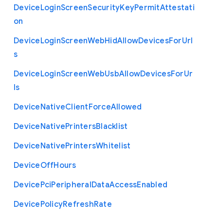
Device
Login
Screen
Security
Key
Permit
Attestati
on
Device
Login
Screen
Web
Hid
Allow
Devices
For
Url
s
Device
Login
Screen
Web
Usb
Allow
Devices
For
Ur
ls
Device
Native
Client
Force
Allowed
Device
Native
Printers
Blacklist
Device
Native
Printers
Whitelist
Device
Off
Hours
Device
Pci
Peripheral
Data
Access
Enabled
Device
Policy
Refresh
Rate