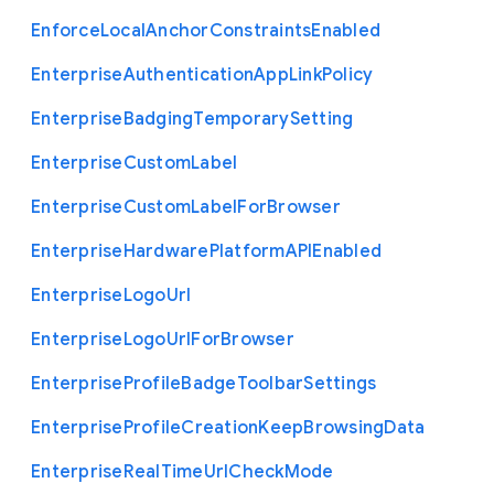
Enforce
Local
Anchor
Constraints
Enabled
Enterprise
Authentication
App
Link
Policy
Enterprise
Badging
Temporary
Setting
Enterprise
Custom
Label
Enterprise
Custom
Label
For
Browser
Enterprise
Hardware
Platform
A
P
I
Enabled
Enterprise
Logo
Url
Enterprise
Logo
Url
For
Browser
Enterprise
Profile
Badge
Toolbar
Settings
Enterprise
Profile
Creation
Keep
Browsing
Data
Enterprise
Real
Time
Url
Check
Mode