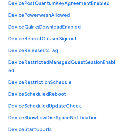
Device
Post
Quantum
Key
Agreement
Enabled
Device
Powerwash
Allowed
Device
Quirks
Download
Enabled
Device
Reboot
On
User
Signout
Device
Release
Lts
Tag
Device
Restricted
Managed
Guest
Session
Enabl
ed
Device
Restriction
Schedule
Device
Scheduled
Reboot
Device
Scheduled
Update
Check
Device
Show
Low
Disk
Space
Notification
Device
Start
Up
Urls