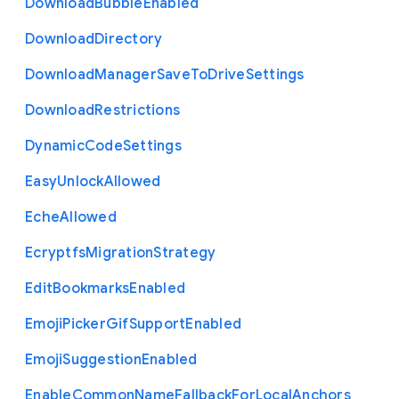
Download
Bubble
Enabled
Download
Directory
Download
Manager
Save
To
Drive
Settings
Download
Restrictions
Dynamic
Code
Settings
Easy
Unlock
Allowed
Eche
Allowed
Ecryptfs
Migration
Strategy
Edit
Bookmarks
Enabled
Emoji
Picker
Gif
Support
Enabled
Emoji
Suggestion
Enabled
Enable
Common
Name
Fallback
For
Local
Anchors