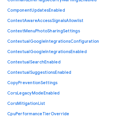
Command
Line
Flag
Security
Warnings
Enabled
Component
Updates
Enabled
Context
Aware
Access
Signals
Allowlist
Context
Menu
Photo
Sharing
Settings
Contextual
Google
Integrations
Configuration
Contextual
Google
Integrations
Enabled
Contextual
Search
Enabled
Contextual
Suggestions
Enabled
Copy
Prevention
Settings
Cors
Legacy
Mode
Enabled
Cors
Mitigation
List
Cpu
Performance
Tier
Override