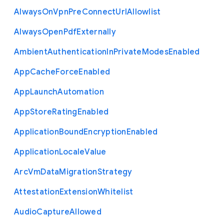
Always
On
Vpn
Pre
Connect
Url
Allowlist
Always
Open
Pdf
Externally
Ambient
Authentication
In
Private
Modes
Enabled
App
Cache
Force
Enabled
App
Launch
Automation
App
Store
Rating
Enabled
Application
Bound
Encryption
Enabled
Application
Locale
Value
Arc
Vm
Data
Migration
Strategy
Attestation
Extension
Whitelist
Audio
Capture
Allowed