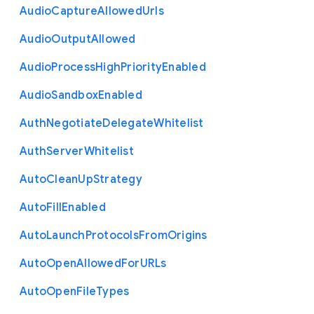
Audio
Capture
Allowed
Urls
Audio
Output
Allowed
Audio
Process
High
Priority
Enabled
Audio
Sandbox
Enabled
Auth
Negotiate
Delegate
Whitelist
Auth
Server
Whitelist
Auto
Clean
Up
Strategy
Auto
Fill
Enabled
Auto
Launch
Protocols
From
Origins
Auto
Open
Allowed
For
U
R
Ls
Auto
Open
File
Types