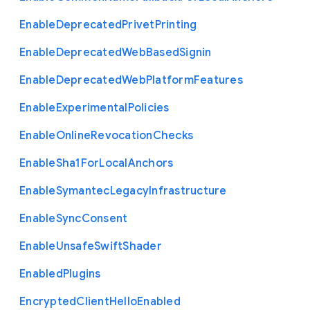
Enable
Deprecated
Privet
Printing
Enable
Deprecated
Web
Based
Signin
Enable
Deprecated
Web
Platform
Features
Enable
Experimental
Policies
Enable
Online
Revocation
Checks
Enable
Sha1
For
Local
Anchors
Enable
Symantec
Legacy
Infrastructure
Enable
Sync
Consent
Enable
Unsafe
Swift
Shader
Enabled
Plugins
Encrypted
Client
Hello
Enabled