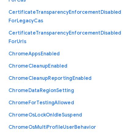
For
Cas
Certificate
Transparency
Enforcement
Disabled
For
Legacy
Cas
Certificate
Transparency
Enforcement
Disabled
For
Urls
Chrome
Apps
Enabled
Chrome
Cleanup
Enabled
Chrome
Cleanup
Reporting
Enabled
Chrome
Data
Region
Setting
Chrome
For
Testing
Allowed
Chrome
Os
Lock
On
Idle
Suspend
Chrome
Os
Multi
Profile
User
Behavior