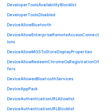
Developer
Tools
Availability
Blocklist
Developer
Tools
Disabled
Device
Allow
Bluetooth
Device
Allow
Enterprise
Remote
Access
Connect
ions
Device
Allow
M
G
S
To
Store
Display
Properties
Device
Allow
Redeem
Chrome
Os
Registration
Of
fers
Device
Allowed
Bluetooth
Services
Device
App
Pack
Device
Authentication
U
R
L
Allowlist
Device
Authentication
U
R
L
Blocklist