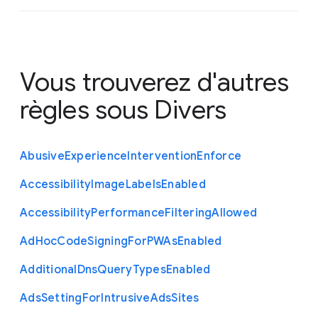
Vous trouverez d'autres
règles sous
Divers
Abusive
Experience
Intervention
Enforce
Accessibility
Image
Labels
Enabled
Accessibility
Performance
Filtering
Allowed
Ad
Hoc
Code
Signing
For
P
W
As
Enabled
Additional
Dns
Query
Types
Enabled
Ads
Setting
For
Intrusive
Ads
Sites