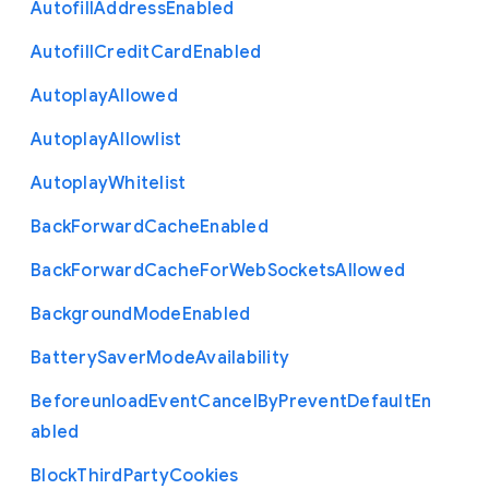
Autofill
Address
Enabled
Autofill
Credit
Card
Enabled
Autoplay
Allowed
Autoplay
Allowlist
Autoplay
Whitelist
Back
Forward
Cache
Enabled
Back
Forward
Cache
For
Web
Sockets
Allowed
Background
Mode
Enabled
Battery
Saver
Mode
Availability
Beforeunload
Event
Cancel
By
Prevent
Default
En
abled
Block
Third
Party
Cookies