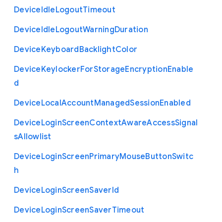
Device
Idle
Logout
Timeout
Device
Idle
Logout
Warning
Duration
Device
Keyboard
Backlight
Color
Device
Keylocker
For
Storage
Encryption
Enable
d
Device
Local
Account
Managed
Session
Enabled
Device
Login
Screen
Context
Aware
Access
Signal
s
Allowlist
Device
Login
Screen
Primary
Mouse
Button
Switc
h
Device
Login
Screen
Saver
Id
Device
Login
Screen
Saver
Timeout