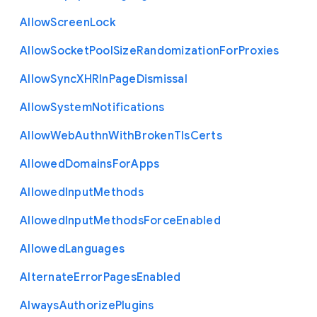
Allow
Screen
Lock
Allow
Socket
Pool
Size
Randomization
For
Proxies
Allow
Sync
X
H
R
In
Page
Dismissal
Allow
System
Notifications
Allow
Web
Authn
With
Broken
Tls
Certs
Allowed
Domains
For
Apps
Allowed
Input
Methods
Allowed
Input
Methods
Force
Enabled
Allowed
Languages
Alternate
Error
Pages
Enabled
Always
Authorize
Plugins