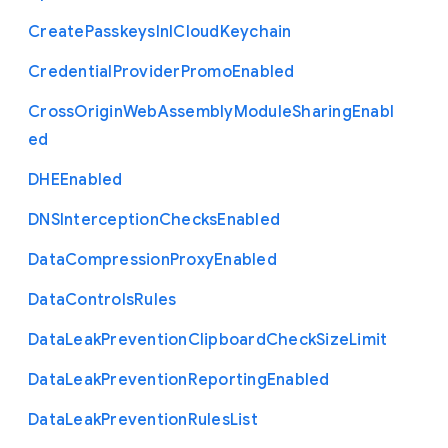
Create
Passkeys
In
I
Cloud
Keychain
Credential
Provider
Promo
Enabled
Cross
Origin
Web
Assembly
Module
Sharing
Enabl
ed
D
H
E
Enabled
D
N
S
Interception
Checks
Enabled
Data
Compression
Proxy
Enabled
Data
Controls
Rules
Data
Leak
Prevention
Clipboard
Check
Size
Limit
Data
Leak
Prevention
Reporting
Enabled
Data
Leak
Prevention
Rules
List