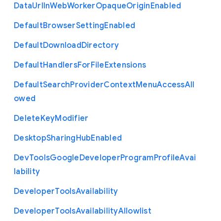
Data
Url
In
Web
Worker
Opaque
Origin
Enabled
Default
Browser
Setting
Enabled
Default
Download
Directory
Default
Handlers
For
File
Extensions
Default
Search
Provider
Context
Menu
Access
All
owed
Delete
Key
Modifier
Desktop
Sharing
Hub
Enabled
Dev
Tools
Google
Developer
Program
Profile
Avai
lability
Developer
Tools
Availability
Developer
Tools
Availability
Allowlist