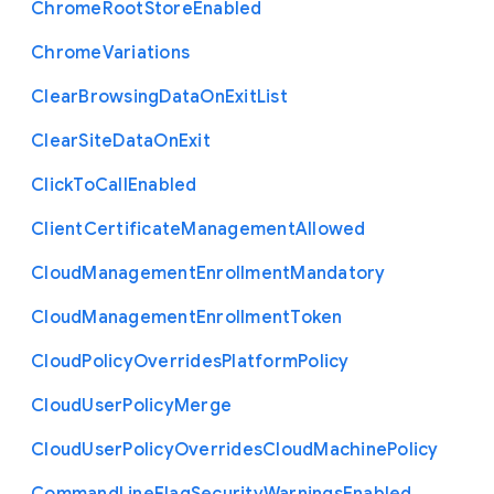
Chrome
Root
Store
Enabled
Chrome
Variations
Clear
Browsing
Data
On
Exit
List
Clear
Site
Data
On
Exit
Click
To
Call
Enabled
Client
Certificate
Management
Allowed
Cloud
Management
Enrollment
Mandatory
Cloud
Management
Enrollment
Token
Cloud
Policy
Overrides
Platform
Policy
Cloud
User
Policy
Merge
Cloud
User
Policy
Overrides
Cloud
Machine
Policy