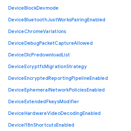
Device
Block
Devmode
Device
Bluetooth
Just
Works
Pairing
Enabled
Device
Chrome
Variations
Device
Debug
Packet
Capture
Allowed
Device
Dlc
Predownload
List
Device
Ecryptfs
Migration
Strategy
Device
Encrypted
Reporting
Pipeline
Enabled
Device
Ephemeral
Network
Policies
Enabled
Device
Extended
Fkeys
Modifier
Device
Hardware
Video
Decoding
Enabled
Device
I18n
Shortcuts
Enabled