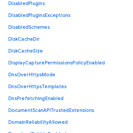
Disabled
Plugins
Disabled
Plugins
Exceptions
Disabled
Schemes
Disk
Cache
Dir
Disk
Cache
Size
Display
Capture
Permissions
Policy
Enabled
Dns
Over
Https
Mode
Dns
Over
Https
Templates
Dns
Prefetching
Enabled
Document
Scan
A
P
I
Trusted
Extensions
Domain
Reliability
Allowed