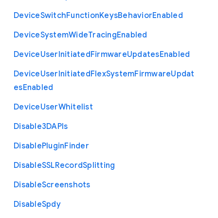
Device
Switch
Function
Keys
Behavior
Enabled
Device
System
Wide
Tracing
Enabled
Device
User
Initiated
Firmware
Updates
Enabled
Device
User
Initiated
Flex
System
Firmware
Updat
es
Enabled
Device
User
Whitelist
Disable3
D
A
P
Is
Disable
Plugin
Finder
Disable
S
S
L
Record
Splitting
Disable
Screenshots
Disable
Spdy