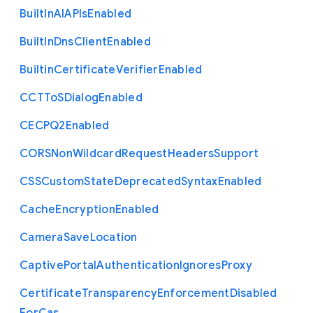
Built
In
A
I
A
P
Is
Enabled
Built
In
Dns
Client
Enabled
Builtin
Certificate
Verifier
Enabled
C
C
T
To
S
Dialog
Enabled
C
E
C
P
Q2
Enabled
C
O
R
S
Non
Wildcard
Request
Headers
Support
C
S
S
Custom
State
Deprecated
Syntax
Enabled
Cache
Encryption
Enabled
Camera
Save
Location
Captive
Portal
Authentication
Ignores
Proxy
Certificate
Transparency
Enforcement
Disabled