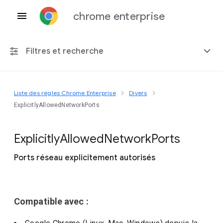
chrome enterprise
Filtres et recherche
Liste des règles Chrome Enterprise
Divers
Toute plate-forme
ExplicitlyAllowedNetworkPorts
Chrome 151
Explicitly
Allowed
Network
Ports
Ports réseau explicitement autorisés
Inclure les règles obsolètes
Compatible avec :