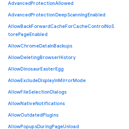
Advanced
Protection
Allowed
Advanced
Protection
Deep
Scanning
Enabled
Allow
Back
Forward
Cache
For
Cache
Control
No
S
tore
Page
Enabled
Allow
Chrome
Data
In
Backups
Allow
Deleting
Browser
History
Allow
Dinosaur
Easter
Egg
Allow
Exclude
Display
In
Mirror
Mode
Allow
File
Selection
Dialogs
Allow
Native
Notifications
Allow
Outdated
Plugins
Allow
Popups
During
Page
Unload